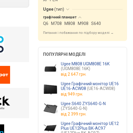
Ugee
(
тип
)
графічний
планшет
Q6
M708
M808
M908
S640
Питання і побажання по підбору моделі →
ПОПУЛЯРНІ МОДЕЛІ
Ugee M808 UGM808E 16K
(UGM808E 16K)
від
2 647 грн.
Ugee Графічний монітор UE16
UE16-ACW08
(UE16-ACW08)
від
949 грн.
Ugee S640 ZYS640-G-N
(ZYS640-G-N)
від
2 399 грн.
Ugee Графічний монітор UE12
Plus UE12Plus BK-AC97