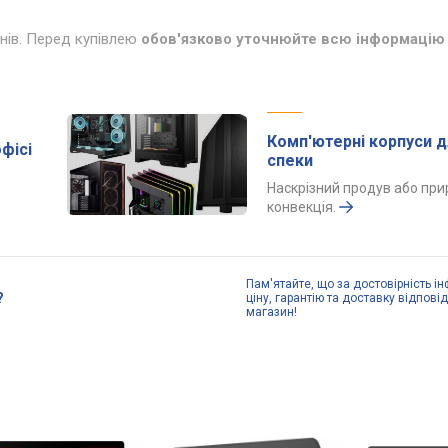
инів. Перед купівлею
обов'язково уточнюйте всю інформацію 
Комп'ютерні корпуси д
фісі
спеки
Наскрізний продув або пр
конвекція.
Пам'ятайте, що за достовірність ін
?
ціну, гарантію та доставку відпові
магазин!