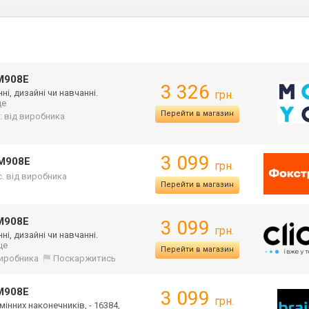
908E
3 326
і, дизайні чи навчанні.
грн.
ще
Перейти в магазин
: від виробника
3 099
M908E
грн.
іс. від виробника
Перейти в магазин
908E
3 099
грн.
і, дизайні чи навчанні.
 ще
Перейти в магазин
 виробника
Поскаржитись
908E
3 099
грн.
 змінних наконечників, - 16384,