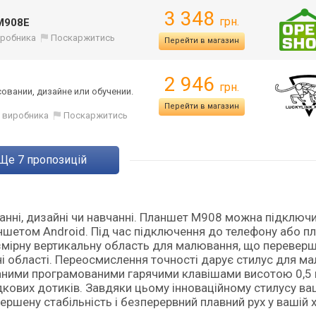
3 348
грн.
908E
виробника
Поскаржитись
Перейти в магазин
2 946
грн.
вании, дизайне или обучении.
Перейти в магазин
д виробника
Поскаржитись
ще
7
пропозицій
анні, дизайні чи навчанні. Планшет M908 можна підключ
аншетом Android. Під час підключення до телефону або п
мірну вертикальну область для малювання, що перевер
ні області. Переосмислення точності дарує стилус для м
аними програмованими гарячими клавішами висотою 0,5
кових дотиків. Завдяки цьому інноваційному стилусу ва
ершену стабільність і безперервний плавний рух у вашій 