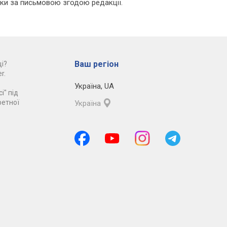
льки за письмовою згодою редакції.
Ваш регіон
і?
r.
Україна
,
UA
і" під
ретної
Україна