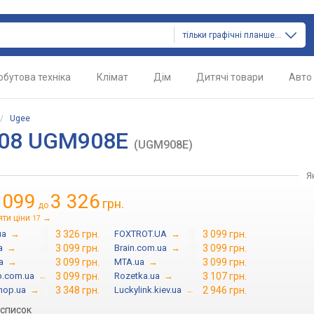
тільки графічні планшети
обутова техніка
Клімат
Дім
Дитячі товари
Авто
/
Ugee
908 UGM908E
(UGM908E)
Я
 099
3 326
грн.
до
яти ціни
→
17
ua
→
3 326 грн.
FOXTROT.UA
→
3 099 грн.
a
→
3 099 грн.
Brain.com.ua
→
3 099 грн.
a
→
3 099 грн.
MTA.ua
→
3 099 грн.
p.com.ua
→
3 099 грн.
Rozetka.ua
→
3 107 грн.
hop.ua
→
3 348 грн.
Luckylink.kiev.ua
→
2 946 грн.
 список