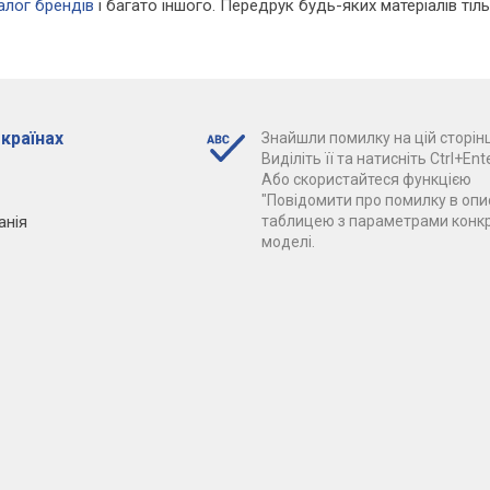
алог брендів
і багато іншого. Передрук будь-яких матеріалів ті
 країнах
Знайшли помилку на цій сторінц
Виділіть її та натисніть Ctrl+Ente
Або скористайтеся функцією
"Повідомити про помилку в опис
анія
таблицею з параметрами конк
моделі.