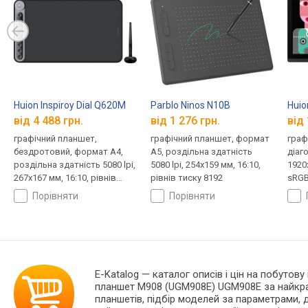
Huion Inspiroy Dial Q620M
Parblo Ninos N10B
Huio
від 4 488 грн.
від 1 276 грн.
від 
графічний планшет,
графічний планшет, формат
граф
бездротовий, формат A4,
A5, роздільна здатність
діаго
роздільна здатність 5080 lpi,
5080 lpi, 254x159 мм, 16:10,
1920x
267x167 мм, 16:10, рівнів
рівнів тиску 8192
sRGB
тиску 8192
здатн
порівняти
порівняти
435x2
тиск
E-Katalog
— каталог описів і цін на побутову
планшет M908 (UGM908E) UGM908E за найкра
планшетів, підбір моделей за параметрами, 