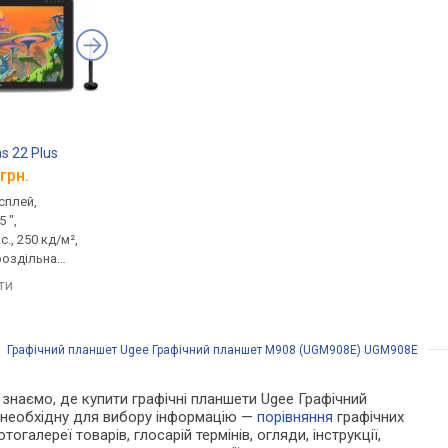
s 22 Plus
Huion Kamvas 13 (Gen 3)
Huion HS611
грн.
від 13 999 грн.
від 3 389 грн.
сплей,
графічний дисплей,
графічний планшет,
 ",
діагональ 13.3 ",
A5, роздільна здатні
с., 250 кд/м²,
1920x1080 пікс., 220 кд/м²,
5080 lpi, 258x161 мм, 
роздільна
sRGB 120 %, роздільна
рівнів тиску 8192
0 lpi,
здатність 5080 lpi,
яти
порівняти
порівняти
6:9, рівнів
294x165 мм, 16:9, рівнів
тиску 16384
/
Графічний планшет Ugee Графічний планшет M908 (UGM908E) UGM908E
и знаємо, де купити графічні планшети Ugee Графічний
 необхідну для вибору інформацію —
порівняння
графічних
тогалереї товарів, глосарій термінів, огляди, інструкції,