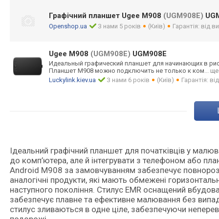
Графічний планшет Ugee M908
(UGM908E)
UGM
Openshop.ua
З нами 5 років
(Київ)
Гарантія: від 
Ugee M908
(UGM908E)
UGM908E
Идеальный графический планшет для начинающих в рисо
Планшет M908 можно подключить не только к ком
... ще
Luckylink.kiev.ua
З нами 6 років
(Київ)
Гарантія: ві
Ідеальний графічний планшет для початківців у малюв
до комп’ютера, але й інтегрувати з телефоном або пл
Android M908 за замовчуванням забезпечує повнороз
аналогічні продукти, які мають обмежені горизонталь
наступного покоління. Стилус EMR оснащений вбудов
забезпечує плавне та ефективне малювання без випад
стилус зливаються в одне ціле, забезпечуючи неперев