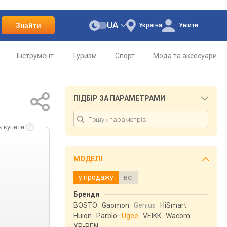
UA
Знайти
Україна
Увійти
Інструмент
Туризм
Спорт
Мода та аксесуари
ПІДБІР ЗА ПАРАМЕТРАМИ
к купити
МОДЕЛІ
у продажу
всі
Бренди
BOSTO
Gaomon
Genius
HiSmart
Huion
Parblo
Ugee
VEIKK
Wacom
XP-PEN