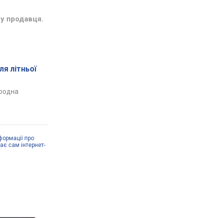
у продавця.
ля літньої
иродна
формації про
дає сам інтернет-