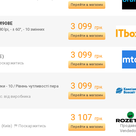
Перейти в магазин
908E
3 099
грн.
 lpi, - ± 60°, - 10 змінних
Перейти в магазин
3 099
грн.
E)
оскаржитись
Перейти в магазин
3 099
ки - 10 / Рівень чутливості пера
грн.
Перейти в магазин
іс. від виробника
3 107
грн.
Продаве
(Київ)
Поскаржитись
Перейти в магазин
Vendedo