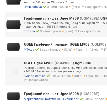
Android 6.0 і вище, Windows 7
... ще
Brain.com.ua
З нами 8 років
(Київ)
Поскаржитись
Графічний планшет Ugee M908
(UGM908E)
UGM
+ 107 балів ITbox, - 254 x 159 мм, Роздільна здатність - 5080
наконечників, - 16384, Android 6
... ще
Itbox.ua
З нами 8 років
(Київ)
Поскаржитись
UGEE Графічний планшет UGEE M908
(UGM908
MTA.ua
З нами 8 років
(Київ)
Гарантія: 12 міс.
П
UGEE Ugee M908
(UGM908E)
ugm908e
Розмір робочої поверхні - 254 х 159 мм / Змінні наконечни
- 16384 / Точність позиціонування -
... ще
Kvshop.com.ua
З нами 4 роки
(Київ)
Гарантія: 12 м
Поскаржитись
Графічний планшет Ugee M908
(UGM908E)
Маркетплейс:
Rozetka.ua
Vendedor
З нами 7 років