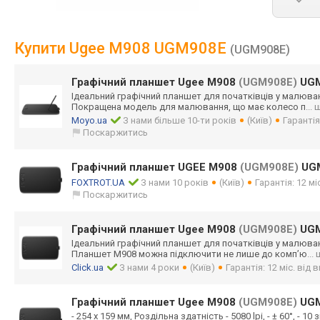
Купити Ugee M908 UGM908E
(UGM908E)
Графічний планшет Ugee M908
(UGM908E)
UGM
Ідеальний графічний планшет для початківців у малюванн
Покращена модель для малювання, що має колесо п
... 
Moyo.ua
З нами більше 10-ти років
(Київ)
Гарантія
Поскаржитись
Графічний планшет UGEE M908
(UGM908E)
UG
FOXTROT.UA
З нами 10 років
(Київ)
Гарантія: 12 м
Поскаржитись
Графічний планшет Ugee M908
(UGM908E)
UGM
Ідеальний графічний планшет для початківців у малюванн
Планшет M908 можна підключити не лише до комп’ю
...
Click.ua
З нами 4 роки
(Київ)
Гарантія: 12 міс. від
Графічний планшет Ugee M908
(UGM908E)
UGM
- 254 x 159 мм, Роздільна здатність - 5080 lpi, - ± 60°, - 10