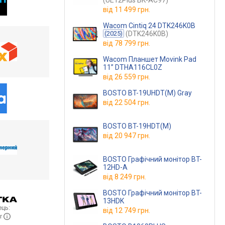
(UE12Plus BK-AC97)
від
11 499 грн.
Wacom Cintiq 24 DTK246K0B
(DTK246K0B)
(2025)
від
78 799 грн.
Wacom Планшет Movink Pad
11” DTHA116CL0Z
від
26 559 грн.
BOSTO BT-19UHDT(M) Gray
від
22 504 грн.
BOSTO BT-19HDT(M)
від
20 947 грн.
BOSTO Графічний монітор BT-
12HD-A
від
8 249 грн.
BOSTO Графічний монітор BT-
13HDK
ць:
від
12 749 грн.
r