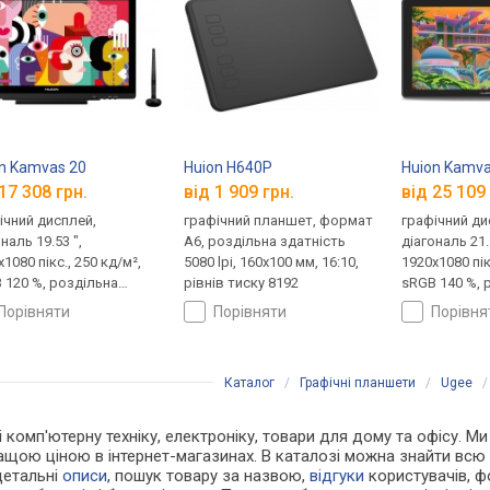
n Kamvas 20
Huion H640P
Huion Kamva
17 308 грн.
від 1 909 грн.
від 25 109 
ічний дисплей,
графічний планшет, формат
графічний ди
наль 19.53 ",
A6, роздільна здатність
діагональ 21.5
1080 пікс., 250 кд/м²,
5080 lpi, 160x100 мм, 16:10,
1920x1080 пік
 120 %, роздільна
рівнів тиску 8192
sRGB 140 %, 
ість 5080 lpi,
здатність 508
порівняти
порівняти
порівн
39 мм, 16:9, рівнів
478x268 мм, 1
у 8192
тиску 8192
Каталог
/
Графічні планшети
/
Ugee
 і комп'ютерну техніку, електроніку, товари для дому та офісу. М
щою ціною в інтернет-магазинах. В каталозі можна знайти всю
детальні
описи
, пошук товару за назвою,
відгуки
користувачів, фо