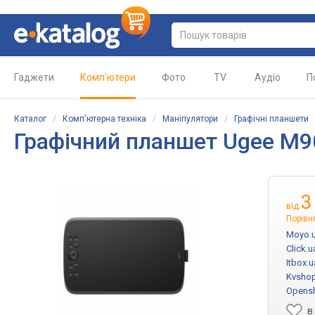
Гаджети
Комп'ютери
Фото
TV
Аудіо
П
Каталог
/
Комп'ютерна техніка
/
Маніпулятори
/
Графічні планшети
Графічний планшет
Ugee M
3
від
Порівн
Moyo.
Click.u
Itbox.u
Kvsho
Opens
в