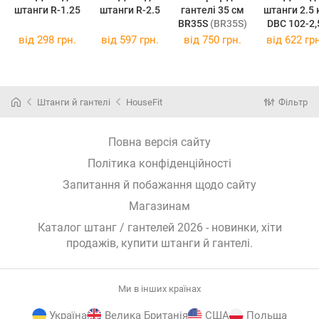
штанги R-1.25
штанги R-2.5
гантелі 35 см
штанги 2.5 кг
BR35S
(BR35S)
(DBC 102-2,
від
298 грн.
від
597 грн.
від
750 грн.
від
622 грн
Штанги й гантелі
HouseFit
Фільтр
Повна версія сайту
Політика конфіденційності
Запитання й побажання щодо сайту
Магазинам
Каталог штанг / гантелей 2026 - новинки, хіти
продажів,
купити штанги й гантелі
.
Ми в інших країнах
Україна
Велика Британія
США
Польща