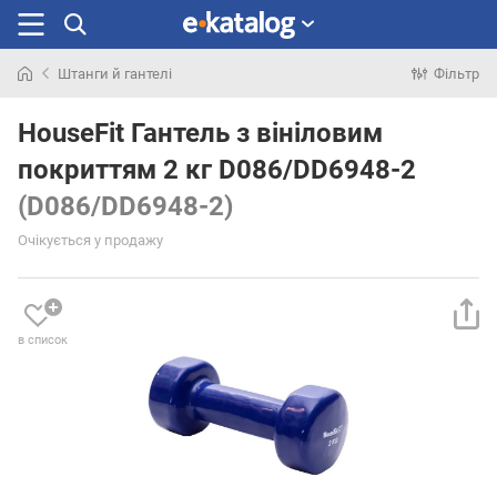
Штанги й гантелі
Фільтр
Шукали
раніше
HouseFit Гантель з вініловим
покриттям 2 кг D086/DD6948-2
(D086/DD6948-2)
Очікується у продажу
в список