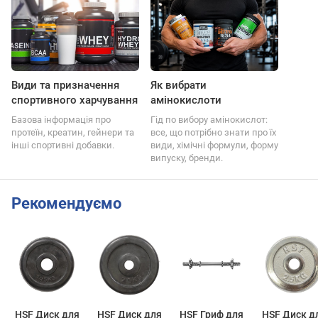
Види та призначення
Як вибрати
спортивного харчування
амінокислоти
Базова інформація про
Гід по вибору амінокислот:
протеїн, креатин, гейнери та
все, що потрібно знати про їх
інші спортивні добавки.
види, хімічні формули, форму
випуску, бренди.
Рекомендуємо
HSF Диск для
HSF Диск для
HSF Гриф для
HSF Диск д