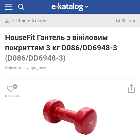
Штанги й гантелі
Фільтр
Шукали
раніше
HouseFit Гантель з вініловим
покриттям 3 кг D086/DD6948-3
(D086/DD6948-3)
Очікується у продажу
в список