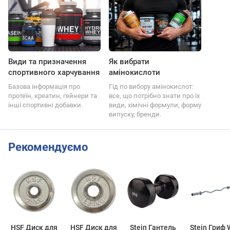
Види та призначення
Як вибрати
спортивного харчування
амінокислоти
Базова інформація про
Гід по вибору амінокислот:
протеїн, креатин, гейнери та
все, що потрібно знати про їх
інші спортивні добавки.
види, хімічні формули, форму
випуску, бренди.
Рекомендуємо
HSF Диск для
HSF Диск для
Stein Гантель
Stein Гриф W-