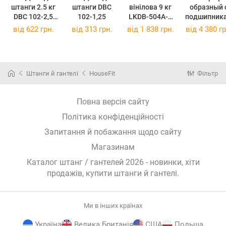
штанги 2.5 кг
штанги DBC
вінілова 9 кг
образный 
DBC 102-2,5
102-1,25
LKDB-504A-9
подшипник
(DBC 102-2,5)
(LKDB-504A-9)
и DB0018
від
622 грн.
від
313 грн.
від
1 838 грн.
від
4 380 гр
(DB0018)
Штанги й гантелі
HouseFit
Фільтр
Повна версія сайту
Політика конфіденційності
Запитання й побажання щодо сайту
Магазинам
Каталог штанг / гантелей 2026 - новинки, хіти
продажів,
купити штанги й гантелі
.
Ми в інших країнах
Україна
Велика Британія
США
Польща