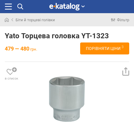
Біти й торцеві голівки
Фільтр
Шукали
раніше
Yato Торцева головка YT-1323
3
479 — 480
ПОРІВНЯТИ ЦІНИ
грн.
в список