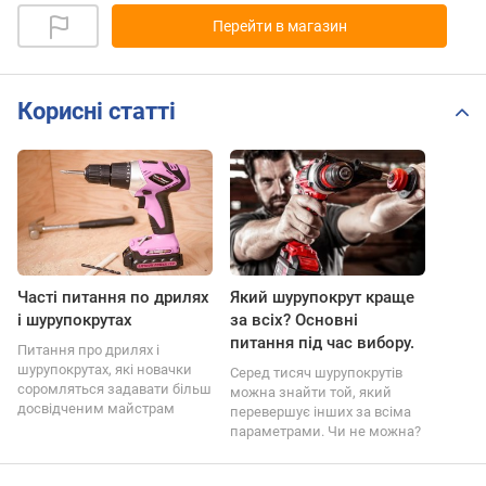
Перейти в магазин
Корисні статті
Часті питання по дрилях
Який шурупокрут краще
і шурупокрутах
за всіх? Основні
питання під час вибору.
Питання про дрилях і
шурупокрутах, які новачки
Серед тисяч шурупокрутів
соромляться задавати більш
можна знайти той, який
досвідченим майстрам
перевершує інших за всіма
параметрами. Чи не можна?