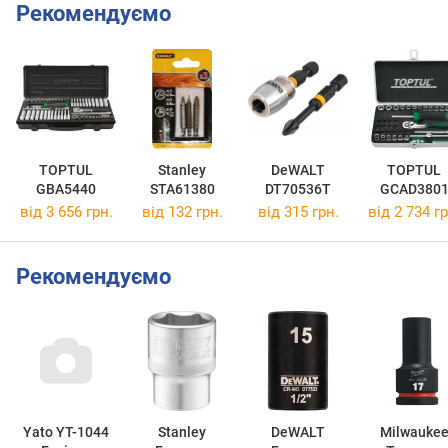
Рекомендуємо
TOPTUL
Stanley
DeWALT
TOPTUL
GBA5440
STA61380
DT70536T
GCAD380
від 3 656 грн.
від 132 грн.
від 315 грн.
від 2 734 гр
Рекомендуємо
Yato YT-1044
Stanley
DeWALT
Milwauke