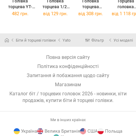
Голівка
Головка
Головка
Торцева
торцева YT-
торцева 1/2"
торцева
головка
1044
х23 мм
IMPACT 1/2"
ударна 3/4"
482 грн.
від
129 грн.
від
308 грн.
від
1 118 гр
FMMT17242-0
DT7533
мм,
(FMMT17242-
(DT7533)
подовжен
0)
(493248037
Біти й торцеві голівки
Yato
Фільтр
Усі моделі
Повна версія сайту
Політика конфіденційності
Запитання й побажання щодо сайту
Магазинам
Каталог біт / торцевих головок 2026 - новинки, хіти
продажів,
купити біти й торцеві голівки
.
Ми в інших країнах
Україна
Велика Британія
США
Польща