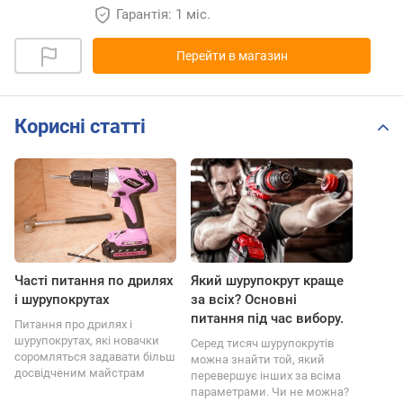
Гарантія: 1 міс.
Перейти в магазин
Корисні статті
Часті питання по дрилях
Який шурупокрут краще
і шурупокрутах
за всіх? Основні
питання під час вибору.
Питання про дрилях і
шурупокрутах, які новачки
Серед тисяч шурупокрутів
соромляться задавати більш
можна знайти той, який
досвідченим майстрам
перевершує інших за всіма
параметрами. Чи не можна?