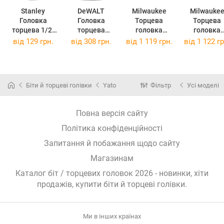
Stanley
DeWALT
Milwaukee
Milwauke
Головка
Головка
Торцева
Торцева
торцева 1/2"
торцева
головка
головка
х23 мм
IMPACT 1/2"
ударна 3/4" 17
ударна 3/4"
від
129 грн.
від
308 грн.
від
1 119 грн.
від
1 122 гр
FMMT17242-0
DT7533
мм,
мм,
(FMMT17242-
(DT7533)
подовжена
подовжен
0)
4932480378
(4932480378)
(493248037
Біти й торцеві голівки
Yato
Фільтр
Усі моделі
Повна версія сайту
Політика конфіденційності
Запитання й побажання щодо сайту
Магазинам
Каталог біт / торцевих головок 2026 - новинки, хіти
продажів,
купити біти й торцеві голівки
.
Ми в інших країнах