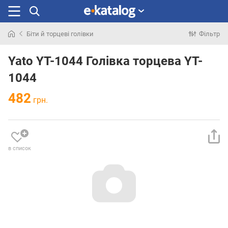
Біти й торцеві голівки
Фільтр
Шукали
раніше
Yato YT-1044 Голівка торцева YT-
1044
482
грн.
в список