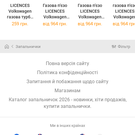
LICENCES
Газова п'єзо
Газова п'єзо
газова п'єз
Volkswagen
LICENCES
LICENCES
LICENCES
газова турбо
Volkswagen
Volkswagen
Volkswage
VW SMART
TANK метал
TANK метал
TANK мета
259 грн.
від
964 грн.
від
964 грн.
від
964 грн
пластик
Блакитно-синя
Блакитно-
Жовто-
Різнокольоров
(40610129BLU)
оранжева
червона
а
(40610121)
(40610129BLU
(40610129Y
OR)
ED)
Запальнички
Фільтр
Повна версія сайту
Політика конфіденційності
Запитання й побажання щодо сайту
Магазинам
Каталог запальничок 2026 - новинки, хіти продажів,
купити запальнички
.
Ми в інших країнах