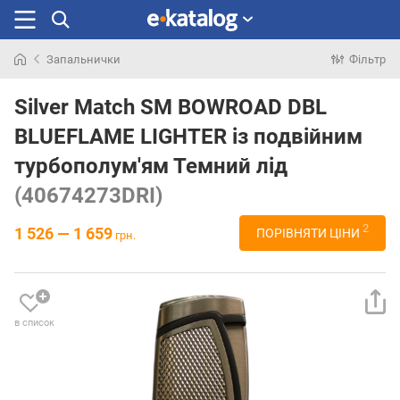
Запальнички
Фільтр
Шукали
раніше
Silver Match SM BOWROAD DBL
BLUEFLAME LIGHTER із подвійним
турбополум'ям Темний лід
(40674273DRI)
2
1 526 — 1 659
ПОРІВНЯТИ ЦІНИ
грн.
в список