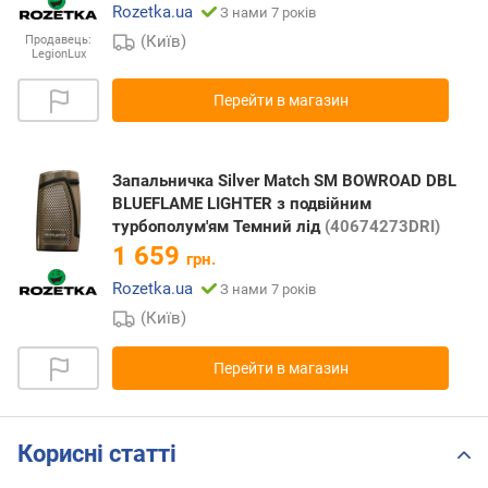
Rozetka.ua
З нами 7 років
(Київ)
Продавець:
LegionLux
Перейти в магазин
Запальничка Silver Match SM BOWROAD DBL
BLUEFLAME LIGHTER з подвійним
турбополум'ям Темний лід
(40674273DRI)
1 659
грн.
Rozetka.ua
З нами 7 років
(Київ)
Перейти в магазин
Корисні статті