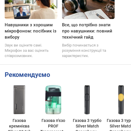
Навушники з хорошим
Все, що потрібно знати
мікрофоном: посібник із
про навушники: повний
вибору
технічний гайд
Звук ви оціните самі.
Вибір починається з
Мікрофон за вас оцінить
розуміння конструкції та
співрозмовник.
характеристик.
Рекомендуємо
Газова
Газова п'єзо
Газова 3 турбо
Газова 3 турбо
кремнієва
PROF
Silver Match
Silver Matc