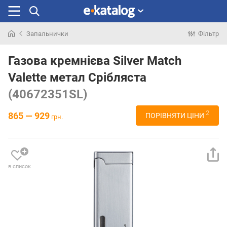
Запальнички
Фільтр
Шукали
раніше
Газова кремнієва Silver Match
Valette метал Срібляста
(40672351SL)
2
865 — 929
ПОРІВНЯТИ ЦІНИ
грн.
в список