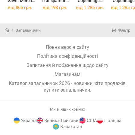
Silver Match
Transparent з
Copenhague
Copenhagu
Valette метал
регулятором
тонка Чорна
тонка Чорн
від
865 грн.
від
198 грн.
від
1 285 грн.
від
1 285 гр
Темний лід
полум'я
(40674354BL)
жовта
(40672351DRI)
Зелена
(40674354B
(40803728GRE
)
)
Запальнички
Фільтр
Повна версія сайту
Політика конфіденційності
Запитання й побажання щодо сайту
Магазинам
Каталог запальничок 2026 - новинки, хіти продажів,
купити запальнички
.
Ми в інших країнах
Україна
Велика Британія
США
Польща
Казахстан