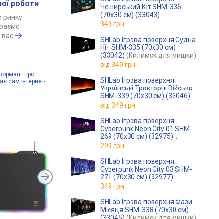
чої роботи
Чеширський Кіт SHM-336
(70х30 см) (33043)
 ринку
(Килимок для мишки)
349 грн.
ираємо
 вас
SHLab Ігрова поверхня Судна
Ніч SHM-335 (70х30 см)
(33042)
(Килимок для мишки)
від
349 грн.
формації про
SHLab Ігрова поверхня
дає сам інтернет-
Українські Тракторні Війська
SHM-339 (70х30 см) (33046)
(Килимок для мишки)
від
349 грн.
SHLab Ігрова поверхня
Cyberpunk Neon City 01 SHM-
269 (70х30 см) (32975)
(Килимок для мишки)
299 грн.
SHLab Ігрова поверхня
Cyberpunk Neon City 03 SHM-
271 (70х30 см) (32977)
(Килимок для мишки)
349 грн.
SHLab Ігрова поверхня Фази
Місяця SHM-338 (70х30 см)
(33045)
(Килимок для мишки)