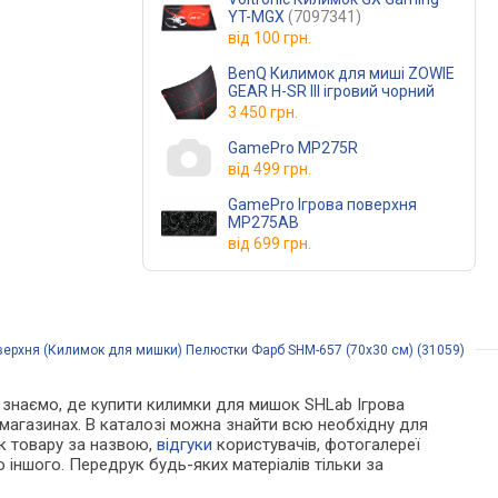
YT-MGX
(7097341)
від
100 грн.
BenQ Килимок для миші ZOWIE
GEAR H-SR III ігровий чорний
3 450 грн.
GamePro MP275R
від
499 грн.
GamePro Ігрова поверхня
MP275AB
від
699 грн.
верхня (Килимок для мишки) Пелюстки Фарб SHM-657 (70х30 см) (31059)
Ми знаємо, де купити килимки для мишок SHLab Ігрова
магазинах. В каталозі можна знайти всю необхідну для
ук товару за назвою,
відгуки
користувачів, фотогалереї
о іншого. Передрук будь-яких матеріалів тільки за