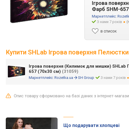
Ігрова поверх
Фарб SHM-657 
Маркетплейс:
Rozetk
З нами 7 років
(
в список
Купити SHLab Ігрова поверхня Пелюстки
Ігрова поверхня (Килимок для мишки) SHLab
657 (70х30 см)
(31059)
Маркетплейс:
Rozetka.ua
SH Group
З нами 7 років
Опис товару сформовано на базі даних з інтернет-магаз
Що подарувати хлопцеві