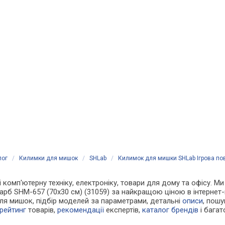
лог
/
Килимки для мишок
/
SHLab
/
Килимок для мишки SHLab Ігрова по
 і комп'ютерну техніку, електроніку, товари для дому та офісу. 
б SHM-657 (70х30 см) (31059) за найкращою ціною в інтернет-
ля мишок, підбір моделей за параметрами, детальні
описи
, пош
рейтинг
товарів,
рекомендації
експертів,
каталог брендів
і багат