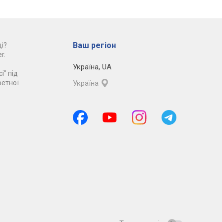
Ваш регіон
і?
r.
Україна
,
UA
і" під
ретної
Україна