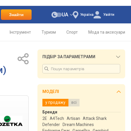
UA
Знайти
Україна
Увійти
Інструмент
Туризм
Спорт
Мода та аксесуари
ПІДБІР ЗА ПАРАМЕТРАМИ
м)
МОДЕЛІ
у продажу
всі
Бренди
2E
A4Tech
Artisan
Attack Shark
Defender
Dream Machines
Endgame Gear
GamePro
Gembird