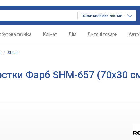
тільки килимки для мишок
обутова техніка
Клімат
Дім
Дитячі товари
Авто
к
/
SHLab
юстки Фарб SHM-657 (70х30 с