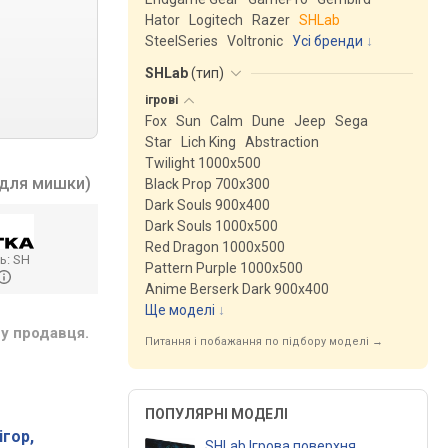
Hator
Logitech
Razer
SHLab
SteelSeries
Voltronic
Усі бренди
SHLab
(
тип
)
ігрові
Fox
Sun
Calm
Dune
Jeep
Sega
Star
Lich King
Abstraction
Twilight 1000x500
 для мишки)
Black Prop 700x300
Dark Souls 900x400
Dark Souls 1000x500
Red Dragon 1000x500
ь:
SH
Pattern Purple 1000x500
Anime Berserk Dark 900x400
Ще моделі
↓
у продавця.
Питання і побажання по підбору моделі →
ПОПУЛЯРНІ МОДЕЛІ
ігор,
SHLab Ігрова поверхня