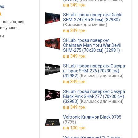
від
349 грн.
Pad
Kensington Foam Mouse Pad
Kensington Duo Gel 
.
від 1 345 грн.
від 946 грн.
SHLab Ігрова поверхня Diablo
SHM-274 (70х30 см) (32980)
 тканина, низ
звичайний, подушка під
звичайний, подушка 
(Килимок для мишки)
свічування
зап'ястя
зап'ястя
від
349 грн.
яти
порівняти
порівняти
SHLab Ігрова поверхня
Chainsaw Man Yoru War Devil
SHM-275 (70х30 см) (32981)
(Килимок для мишки)
від
349 грн.
SHLab Ігрова поверхня Сакура
в Горах SHM-276 (70х30 см)
(32982)
(Килимок для мишки)
від
349 грн.
SHLab Ігрова поверхня Сакура
Black Pink SHM-277 (70х30 см)
(32983)
(Килимок для мишки)
від
349 грн.
Voltronic Килимок Black 9795
(9795)
від
100 грн.
Voltronic Килимок GX Gaming