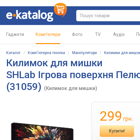
Гаджети
Комп'ютери
Фото
TV
Аудіо
П
Каталог
/
Комп'ютерна техніка
/
Маніпулятори
/
Килимки для мишо
Килимок для мишки
SHLab Ігрова поверхня Пел
(31059)
(Килимок для мишки)
299
грн.
Купити!