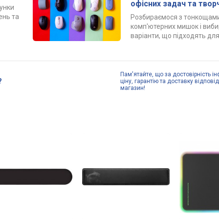
офісних задач та твор
рунки
ень та
Розбираємося з тонкощами
комп'ютерних мишок і виб
варіанти, що підходять для
Пам'ятайте, що за достовірність ін
?
ціну, гарантію та доставку відпові
магазин!