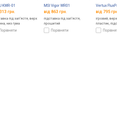
U KWR-01
MSI Vigor WR01
Vertux Flux
313 грн.
від 863 грн.
від 795 грн
тавка під зап'ястя, верх
підставка під зап'ястя,
ігровий, верх
ина, низ гумa
прошитий
пластик, під
порівняти
порівняти
порівн