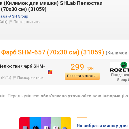
ня (Килимок для мишки) SHLab Пелюстки
(70х30 см) (31059)
a.ua
SH Group
Київ)
Поскаржитись
 Фарб SHM-657 (70х30 см) (31059)
(Килимок
299
 Пелюстки Фарб SHM-
грн.
Продавец
Перейти в магазин
(Київ)
Поскаржитись
Group
инів. Перед купівлею
обов'язково уточнюйте всю інформацію 
Як вибрати мишку для 