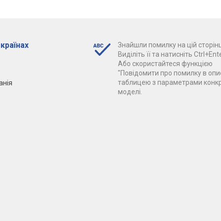
 країнах
Знайшли помилку на цій сторінц
Виділіть її та натисніть Ctrl+Ente
Або скористайтеся функцією
"Повідомити про помилку в опис
анія
таблицею з параметрами конк
моделі.