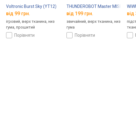
Voltronic Burst Sky (YT12)
THUNDEROBOT Master MISE-470
WiW
від 99 грн.
від 199 грн.
від 
ігровий, верх тканина, низ
звичайний, верх тканина, низ
підс
гумa, прошитий
гумa
ткан
порівняти
порівняти