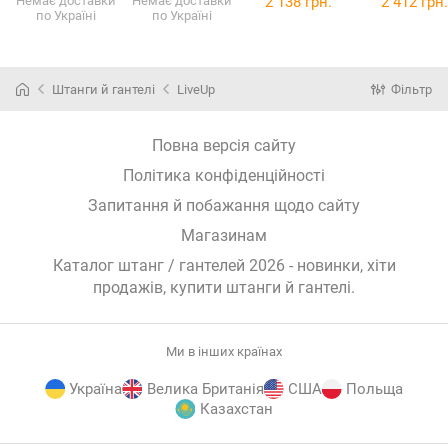
Немає доставки
Немає доставки
2 138 грн.
2 412 грн.
по Україні
по Україні
2x4 кг LS2002-
2x5 кг LS2002-
змінними
змінними
B4
(LS2002-B4)
B5
(LS2002-B5)
дисками Neo
дисками N
Sport по 11 кг 2
Sport по 16 к
шт.
шт.
Штанги й гантелі
LiveUp
Фільтр
(NEOG2X11K)
(NEOG2X16
Повна версія сайту
Політика конфіденційності
Запитання й побажання щодо сайту
Магазинам
Каталог штанг / гантелей 2026 - новинки, хіти
продажів,
купити штанги й гантелі
.
Ми в інших країнах
Україна
Велика Британія
США
Польща
Казахстан