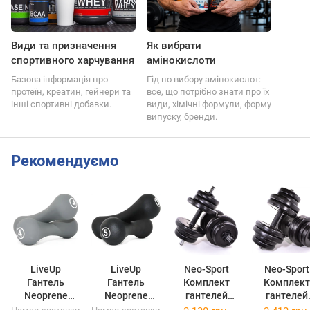
Види та призначення
Як вибрати
спортивного харчування
амінокислоти
Базова інформація про
Гід по вибору амінокислот:
протеїн, креатин, гейнери та
все, що потрібно знати про їх
інші спортивні добавки.
види, хімічні формули, форму
випуску, бренди.
Рекомендуємо
LiveUp
LiveUp
Neo-Sport
Neo-Sport
Гантель
Гантель
Комплект
Комплект
Neoprene
Neoprene
гантелей
гантелей
dumbbell Grey
dumbbell Black
розкладних зі
розкладних 