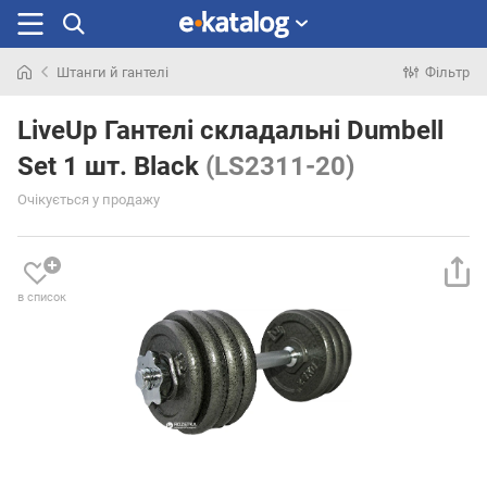
Штанги й гантелі
Фільтр
Шукали
раніше
LiveUp Гантелі складальні Dumbell
Set 1 шт. Black
(LS2311-20)
Очікується у продажу
в список