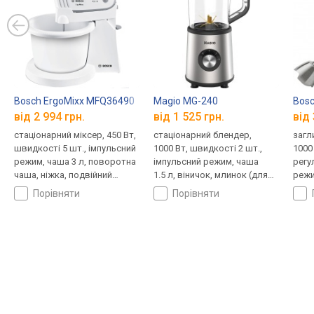
Bosch ErgoMixx MFQ36490
Magio MG-240
Bos
від 2 994 грн.
від 1 525 грн.
від 
стаціонарний міксер, 450 Вт,
стаціонарний блендер,
загл
швидкості 5 шт., імпульсний
1000 Вт, швидкості 2 шт.,
1000
режим, чаша 3 л, поворотна
імпульсний режим, чаша
регу
чаша, ніжка, подвійний
1.5 л, віничок, млинок (для
режи
вінчик, ніж подрібнювача
кави)
віни
порівняти
порівняти
диск
нарі