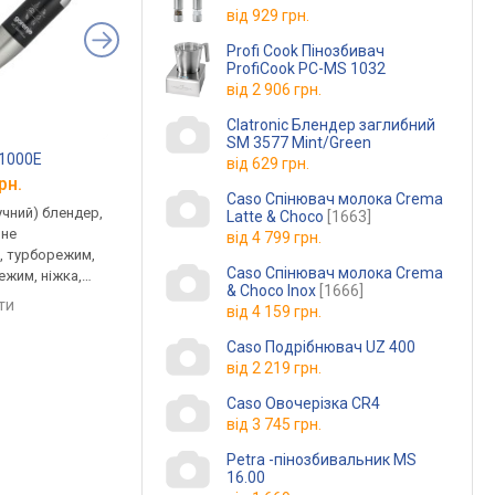
від
929 грн.
Profi Cook Пінозбивач
ProfiCook PC-MS 1032
від
2 906 грн.
Clatronic Блендер заглибний
SM 3577 Mint/Green
X1000E
Bosch ErgoMixx MSM67170
Clatronic ME 3604
від
629 грн.
рн.
від 2 448 грн.
від 1 878 грн.
Caso Спінювач молока Crema
учний) блендер,
заглибний (ручний) блендер,
овочерізка, 150 Вт,
Latte & Choco
[1663]
вне
750 Вт, швидкості 12 шт.,
швидкості 1 шт., імп
від
4 799 грн.
, турборежим,
плавне регулювання,
режим, 5 дисків для
Caso Спінювач молока Crema
ежим, ніжка,
турборежим, імпульсний
шаткування / нарізки
& Choco Inox
[1666]
 подрібнювача
режим, ніжка, віничок, ніж
штовхач
яти
порівняти
порівняти
від
4 159 грн.
подрібнювача, ніж для
льоду
Caso Подрібнювач UZ 400
від
2 219 грн.
Caso Овочерізка CR4
від
3 745 грн.
Petra -пінозбивальник MS
16.00