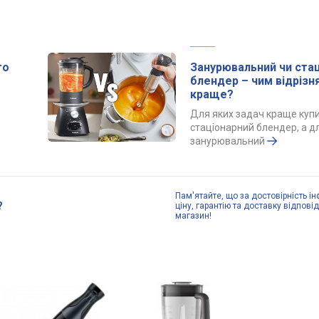
го
Занурювальний чи ста
блендер – чим відрізн
краще?
Для яких задач краще куп
стаціонарний блендер, а д
занурювальний
Пам'ятайте, що за достовірність ін
?
ціну, гарантію та доставку відпові
магазин!