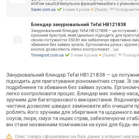
иОб'єм чаші0,8 lІмпульсна функціяНемаєВаг
а з упаковко
Saren.com.ua
З нами 6 років
(Львів)
Поскаржити
Блендер занурювальний Tefal HB121838
Занурювальний блендер Tefal HB121838 — це потужний і 
кухонний пристрій, який ідеально підходить для приготу
своєю потужністю 350 Вт він забезпечує ефективне змі
збивання без зайвих зусиль. Ергономічна ручка і зручн
кнопок дозволяють легко контролюват
... ще
Timesport.com.ua
З нами 6 років
(Львів)
Поскар
Занурювальний блендер Tefal HB121838 — це потужний 
підходить для приготування різноманітних страв. Зі 
подрібнення та збивання без зайвих зусиль. Ергономі
легко контролювати процес. Блендер має знімну насад
зручним для багаторазового використання. Водонепро
частина дозволяє швидко замінювати або очищати прис
роблять його зручним для зберігання та щоденного в
соусів, пюре, смузі та інших страв, забезпечуючи стабі
він стане незамінним помічником на кухні для будь-як
Опис товару сформовано на базі даних з інтернет-магаз