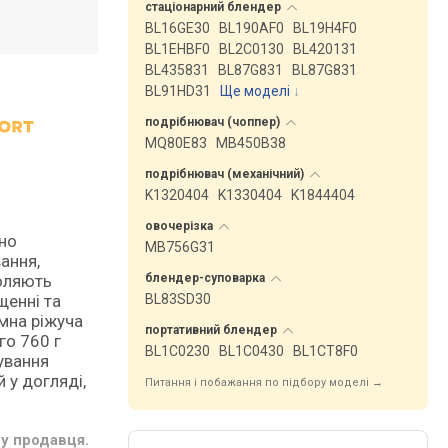
стаціонарний
блендер
BL16GE30
BL190AF0
BL19H4F0
BL1EHBF0
BL2C0130
BL420131
BL435831
BL87G831
BL87G831
BL91HD31
Ще моделі
↓
подрібнювач
(чоппер)
MQ80E83
MB450B38
подрібнювач
(механічний)
K1320404
K1330404
K1844404
овочерізка
ьно
MB756G31
ання,
воляють
блендер-суповарка
щенні та
BL83SD30
мна ріжуча
портативний
блендер
го 760 г
BL1C0230
BL1C0430
BL1CT8F0
ування
 у догляді,
Питання і побажання по підбору моделі →
у продавця.