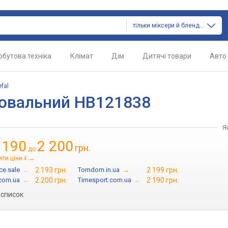
тільки міксери й блендери
обутова техніка
Клімат
Дім
Дитячі товари
Авто
efal
рювальний HB121838
Я
 190
2 200
грн.
до
яти ціни
→
4
ce.sale
→
2 193 грн.
Tomdom.in.ua
→
2 199 грн.
com.ua
→
2 200 грн.
Timesport.com.ua
→
2 190 грн.
 список