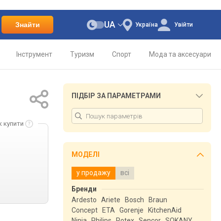
UA
Знайти
Україна
Увійти
Інструмент
Туризм
Спорт
Мода та аксесуари
ПІДБІР ЗА ПАРАМЕТРАМИ
к купити
МОДЕЛІ
у продажу
всі
Бренди
Ardesto
Ariete
Bosch
Braun
Concept
ETA
Gorenje
KitchenAid
Ninja
Philips
Rotex
Sencor
SOKANY