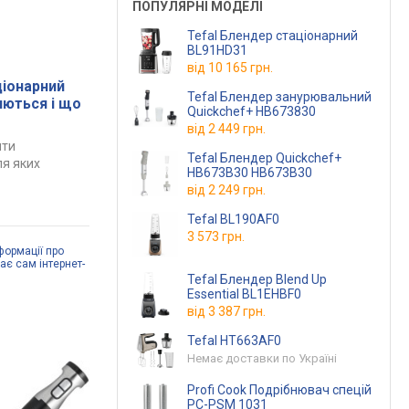
ПОПУЛЯРНІ МОДЕЛІ
Tefal Блендер стаціонарний
BL91HD31
від
10 165 грн.
ціонарний
Tefal Блендер занурювальний
яються і що
Quickchef+ HB673830
від
2 449 грн.
ити
Tefal Блендер Quickchef+
ля яких
HB673B30 HB673B30
від
2 249 грн.
Tefal BL190AF0
3 573 грн.
формації про
дає сам інтернет-
Tefal Блендер Blend Up
Essential BL1EHBF0
від
3 387 грн.
Tefal HT663AF0
Немає доставки по Україні
Profi Cook Подрібнювач спецій
PC-PSM 1031