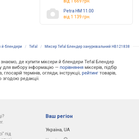
від
1 669 грн.
Petra HM 11.00
від
1 139 грн.
и й блендери
/
Tefal
/
Міксер Tefal Блендер занурювальний HB121838
Ми знаємо, де купити міксери й блендери Tefal Блендер
ну для вибору інформацію —
порівняння
міксерів, підбір
 глосарій термінів, огляди, інструкції,
рейтинг
товарів,
ю згодою редакції.
Ваш регіон
і?
r.
Україна
,
UA
і" під