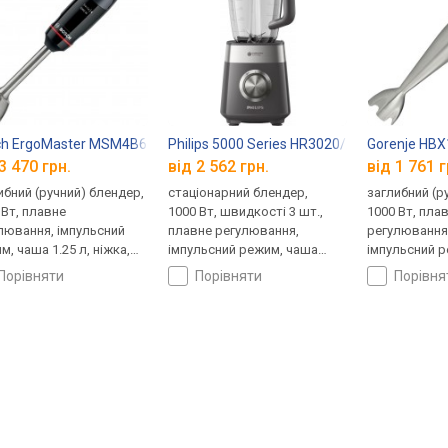
ch ErgoMaster MSM4B670
Philips 5000 Series HR3020/20
Gorenje HB
3 470 грн.
від 2 562 грн.
від 1 761 г
ибний (ручний) блендер,
стаціонарний блендер,
заглибний (р
 Вт, плавне
1000 Вт, швидкості 3 шт.,
1000 Вт, пла
лювання, імпульсний
плавне регулювання,
регулювання
м, чаша 1.25 л, ніжка,
імпульсний режим, чаша
імпульсний р
чок, ніж подрібнювача, 4
1.5 л
віничок, ніж
порівняти
порівняти
порівн
и для шатківниці /
зки