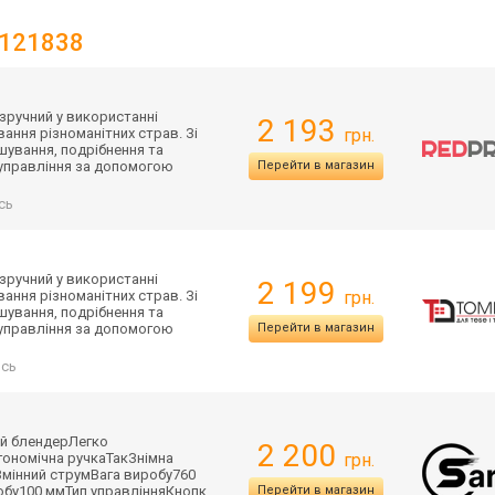
B121838
зручний у використанні
2 193
вання різноманітних страв. Зі
грн.
шування, подрібнення та
е управління за допомогою
Перейти в магазин
сь
зручний у використанні
2 199
вання різноманітних страв. Зі
грн.
шування, подрібнення та
е управління за допомогою
Перейти в магазин
ись
й блендерЛегко
2 200
гоно
мічна ручкаТакЗнімна
грн.
мінний струмВага виробу760
бу100 ммТип управлінняКнопк
Перейти в магазин