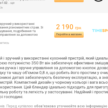
ю1.02
... ще
сь
зручний у використанні
2 190
вання різноманітних страв. Зі
грн.
шування, подрібнення та
е управління за допомогою
Перейти в магазин
житись
і зручний у використанні кухонний пристрій, який ідеал
своєю потужністю 350 Вт він забезпечує ефективне змішув
чна ручка і зручне управління за допомогою кнопок доз
ку та чашу об’ємом 0,8 л, що робить його простим у очи
никні деталі забезпечують безпечну експлуатацію, а зні
трій. Компактний дизайн у чорному кольорі і вага всьо
икористання. Цей блендер ідеально підходить для пригот
льну роботу та легкість у застосуванні. Надійний і простий
ої господині.
инів. Перед купівлею
обов'язково уточнюйте всю інформацію 