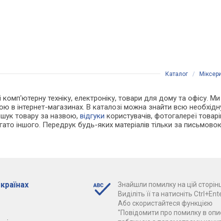
Каталог
/
Міксер
 і комп'ютерну техніку, електроніку, товари для дому та офісу. 
ю в інтернет-магазинах. В каталозі можна знайти всю необхід
ошук товару за назвою,
відгуки
користувачів, фотогалереї товарів,
агато іншого. Передрук будь-яких матеріалів тільки за письмово
 країнах
Знайшли помилку на цій сторінц
Виділіть її та натисніть Ctrl+Ente
Або скористайтеся функцією
"Повідомити про помилку в опис