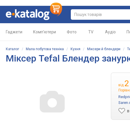
Гаджети
Комп'ютери
Фото
TV
Аудіо
П
Каталог
/
Мала побутова техніка
/
Кухня
/
Міксери й блендери
/
T
Міксер Tefal Блендер зану
2
від
Порівн
Redpri
Saren.
в