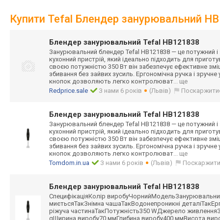
Купити Tefal Блендер занурювальний H
Блендер занурювальний Tefal HB121838
Занурювальний блендер Tefal HB121838 — це потужний і 
кухонний пристрій, який ідеально підходить для приготу
своєю потужністю 350 Вт він забезпечує ефективне змі
збивання без зайвих зусиль. Ергономічна ручка і зручн
кнопок дозволяють легко контролюват
... ще
Redprice.sale
З нами 6 років
(Львів)
Поскаржити
Блендер занурювальний Tefal HB121838
Занурювальний блендер Tefal HB121838 — це потужний і 
кухонний пристрій, який ідеально підходить для приготу
своєю потужністю 350 Вт він забезпечує ефективне змі
збивання без зайвих зусиль. Ергономічна ручка і зручн
кнопок дозволяють легко контролюват
... ще
Tomdom.in.ua
З нами 6 років
(Львів)
Поскаржит
Блендер занурювальний Tefal HB121838
СпецифікаціяКол
ір виробуЧорнийМод
ельЗанурювальни
миєтьсяТакЗнімн
а чашаТакВодонепр
оникні деталіТакЕр
ріжуча частинаТакПотуж
ність350 WДжерело живленняЗ
gШирина виробу70 ммГлибина виробу400 ммВисота виро