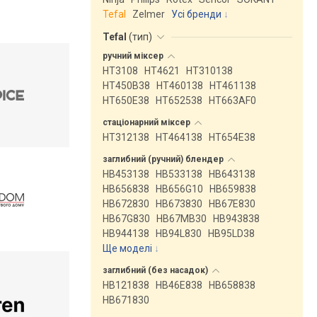
Tefal
Zelmer
Усі бренди
Tefal
(
тип
)
ручний
міксер
HT3108
HT4621
HT310138
HT450B38
HT460138
HT461138
HT650E38
HT652538
HT663AF0
стаціонарний
міксер
HT312138
HT464138
HT654E38
заглибний (ручний)
блендер
HB453138
HB533138
HB643138
HB656838
HB656G10
HB659838
HB672830
HB673830
HB67E830
HB67G830
HB67MB30
HB943838
HB944138
HB94L830
HB95LD38
Ще моделі
↓
заглибний (без
насадок)
HB121838
HB46E838
HB658838
HB671830