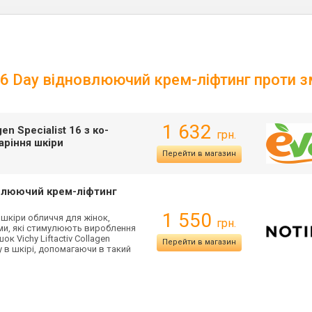
ist 16 Day відновлюючий крем-ліфтинг проти
1 632
en Specialist 16 з ко-
грн.
аріння шкіри
Перейти в магазин
дновлюючий крем-ліфтинг
1 550
ля шкіри обличчя для жінок,
грн.
ми, які стимулюють вироблення
 Vichy Liftactiv Collagen
Перейти в магазин
 в шкірі, допомагаючи в такий