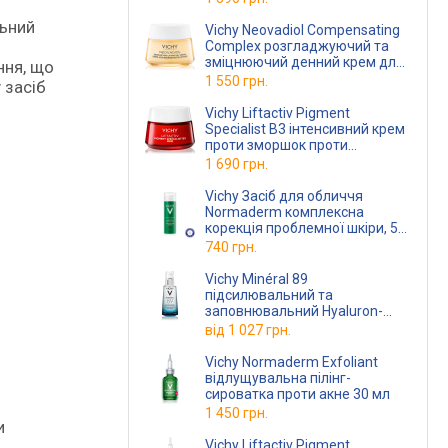
льний
Vichy Neovadiol Compensating
Complex розгладжуючий та
зміцнюючий денний крем для
ння, що
сухої шкіри 50 мл
1 550 грн.
 засіб
Vichy Liftactiv Pigment
Specialist B3 інтенсивний крем
проти зморшок проти
пігментних плям SPF 50 50 мл
1 690 грн.
Vichy Засіб для обличчя
Normaderm комплексна
корекція проблемної шкіри, 50
мл
740 грн.
Vichy Minéral 89
підсилювальний та
заповнювальний Hyaluron-
Booster 50 мл
від
1 027 грн.
Vichy Normaderm Exfoliant
відлущувальна пілінг-
сироватка проти акне 30 мл
1 450 грн.
и
Vichy Liftactiv Pigment