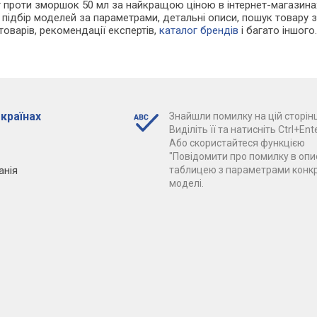
нг проти зморшок 50 мл за найкращою ціною в інтернет-магазина
 підбір моделей за параметрами, детальні описи, пошук товару з
г товарів, рекомендації експертів,
каталог брендів
і багато іншого
 країнах
Знайшли помилку на цій сторінц
Виділіть її та натисніть Ctrl+Ente
Або скористайтеся функцією
"Повідомити про помилку в опис
анія
таблицею з параметрами конк
моделі.