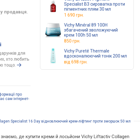
Specialist B3 сироватка проти
пігментних плям 30 мл
у продавця.
1 690 грн.
Vichy Minéral 89 100H
збагачений зволожуючий
крем 100h 50 мл
850 грн.
і
Vichy Pureté Thermale
одарунків для
вдосконалюючий тонік 200 мл
тих, хто любить
від
698 грн.
ою тощо.
формації про
дає сам інтернет-
ollagen Specialist 16 Day відновлюючий крем-ліфтинг проти зморшок 50 мл
 знаємо, де купити креми й лосьйони Vichy Liftactiv Collagen