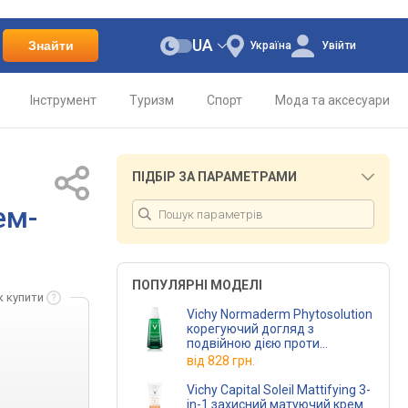
UA
Знайти
Україна
Увійти
Інструмент
Туризм
Спорт
Мода та аксесуари
ПІДБІР ЗА ПАРАМЕТРАМИ
ем-
ПОПУЛЯРНІ МОДЕЛІ
к купити
Vichy Normaderm Phytosolution
корегуючий догляд з
подвійною дією проти
недоліків проблемної шкіри 50
від
828 грн.
мл
Vichy Capital Soleil Mattifying 3-
in-1 захисний матуючий крем