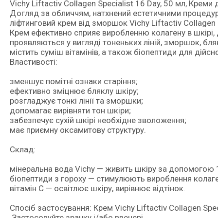
Vichy Liftactiv Collagen Specialist 16 Day, 50 мл, Крем
Догляд за обличчям, натхнений естетичними процеду
ліфтинговий крем від зморшок Vichy Liftactiv Collagen S
Крем ефективно сприяє виробленню колагену в шкірі, 
проявляються у вигляді тоненьких ліній, зморшок, бляк
містить суміш вітамінів, а також біопептиди для дійсн
Властивості:
зменшує помітні ознаки старіння;
ефективно зміцнює бляклу шкіру;
розгладжує тонкі лінії та зморшки;
допомагає вирівняти тон шкіри;
забезпечує сухій шкірі необхідне зволоження;
має приємну оксамитову структуру.
Склад:
мінеральна вода Vichy — живить шкіру за допомогою 
біопептиди з гороху — стимулюють вироблення колаген
вітамін С — освітлює шкіру, вирівнює відтінок.
Спосіб застосування: Крем Vichy Liftactiv Collagen Spe
.Застосовуйте зранку і/або ввечері.