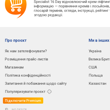
Specialist 16 Day відновлюючий крем-ліфти
інформацію — порівняння кремів і лосьйонів,
глосарій термінів, огляди, інструкції, рейтин
згодою редакції.
Про проєкт
Ми в інших
Як нам зателефонувати?
Україна
Розміщення прайс-листів
Велика Брит
Магазинам
США
Політика конфіденційності
Польща
Запитання й побажання щодо сайту
Казахстан
Популяризувати проєкт
Підключити Premium
ID
NO DESCR