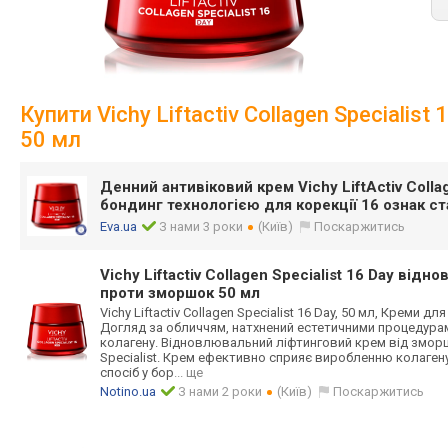
Купити Vichy Liftactiv Collagen Special
50 мл
Денний антивіковий крем Vichy LiftActiv Collag
бондинг технологією для корекції 16 ознак ст
Eva.ua
З нами 3 роки
(Київ)
Поскаржитись
Vichy Liftactiv Collagen Specialist 16 Day ві
проти зморшок 50 мл
Vichy Liftactiv Collagen Specialist 16 Day, 50 мл, Креми д
Догляд за обличчям, натхнений естетичними процедура
колагену. Відновлювальний ліфтинговий крем від зморшок
Specialist. Крем ефективно сприяє виробленню колагену
спосіб у бор
... ще
Notino.ua
З нами 2 роки
(Київ)
Поскаржитись