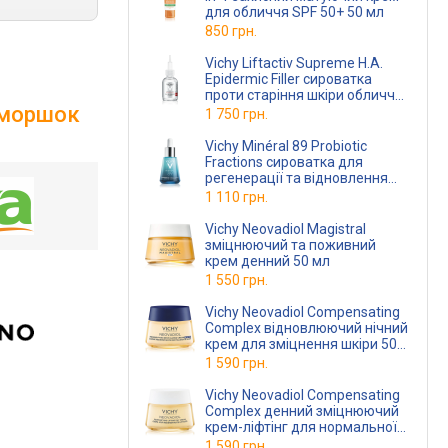
для обличчя SPF 50+ 50 мл
850 грн.
Vichy Liftactiv Supreme H.A.
Epidermic Filler сироватка
проти старіння шкіри обличчя
 зморшок
з гіалуроновою кислотою 30
1 750 грн.
мл
Vichy Minéral 89 Probiotic
Fractions сироватка для
регенерації та відновлення
шкіри 30 мл
1 110 грн.
Vichy Neovadiol Magistral
зміцнюючий та поживний
крем денний 50 мл
1 550 грн.
Vichy Neovadiol Compensating
Complex відновлюючий нічний
крем для зміцнення шкіри 50
мл
1 590 грн.
Vichy Neovadiol Compensating
Complex денний зміцнюючий
крем-ліфтінг для нормальної
та змішаної шкіри 50 мл
1 590 грн.