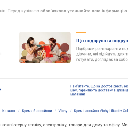
инів. Перед купівлею
обов'язково уточнюйте всю інформацію 
Що подарувати подруз
Підібрали різні варіанти п
ї
дівчини, які підійдуть для 
готувати, доглядає за соб
Пам'ятайте, що за достовірність ін
?
ціну, гарантію та доставку відпові
магазин!
Каталог
/
Креми й лосьйони
/
Vichy
/
Крем і лосьйон Vichy Liftactiv C
і комп'ютерну техніку, електроніку, товари для дому та офісу. Ми