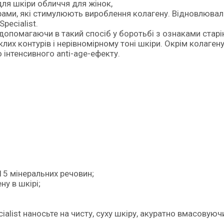
и для шкіри обличчя для жінок,
рами, які стимулюють вироблення колагену. Відновлюва
pecialist.
допомагаючи в такий спосіб у боротьбі з ознаками старі
лих контурів і нерівномірному тоні шкіри. Окрім колагену
о інтенсивного anti-age-ефекту.
15 мінеральних речовин;
у в шкірі;
cialist наносьте на чисту, суху шкіру, акуратно вмасовуюч