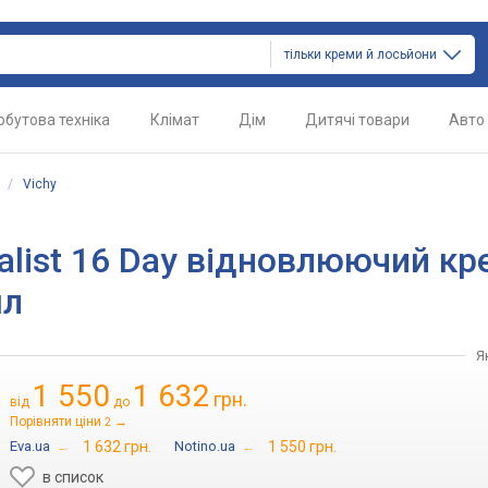
тільки креми й лосьйони
обутова техніка
Клімат
Дім
Дитячі товари
Авто
/
Vichy
cialist 16 Day відновлюючий кр
мл
Я
1 550
1 632
грн.
від
до
Порівняти ціни
→
2
Eva.ua
→
1 632 грн.
Notino.ua
→
1 550 грн.
в список