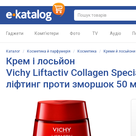
Гаджети
Комп'ютери
Фото
TV
Аудіо
П
Каталог
/
Косметика й парфумерія
/
Косметика
/
Креми й лосьйони
Крем і лосьйон
Vichy Liftactiv Collagen Spe
ліфтинг проти зморшок 50 