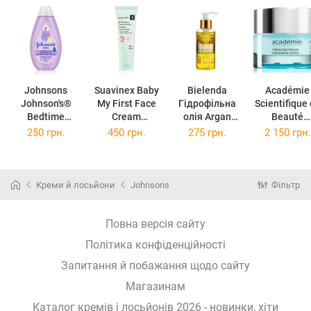
Johnsons
Suavinex Baby
Bielenda
Académie
Johnson's®
My First Face
Гідрофільна
Scientifique
Bedtime
Cream
олія Argan
Beauté
мийний гель
зволожуючий
Cleansing Face
Hydrader
250 грн.
450 грн.
275 грн.
2 150 грн.
для тіла й
крем для
Oil Sebu
глибоко
волосся для
шкіри обличчя
Control
зволожуюч
спокійного сну
для малюків
Complex, 140
крем для су
500 мл
до року 50 мл
мл
шкіри 50 м
Креми й лосьйони
Johnsons
Фільтр
Повна версія сайту
Політика конфіденційності
Запитання й побажання щодо сайту
Магазинам
Каталог кремів і лосьйонів 2026 - новинки, хіти