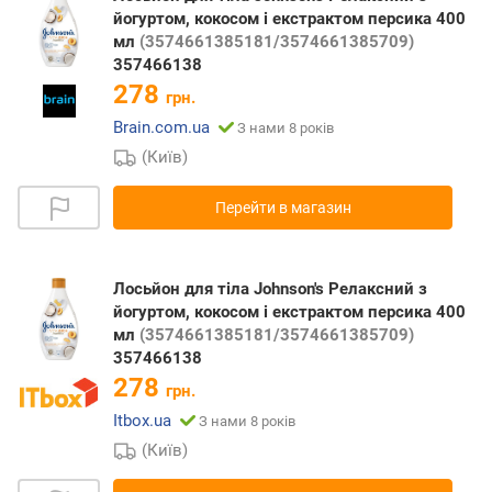
йогуртом, кокосом і екстрактом персика 400
мл
(3574661385181/3574661385709)
357466138
278
грн.
Brain.com.ua
З нами 8 років
(Київ)
Перейти в магазин
Лосьйон для тіла Johnson's Релаксний з
йогуртом, кокосом і екстрактом персика 400
мл
(3574661385181/3574661385709)
357466138
278
грн.
Itbox.ua
З нами 8 років
(Київ)