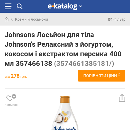
Креми й лосьйони
Фільтр
Шукали
раніше
Johnsons Лосьйон для тіла
Johnson's Релаксний з йогуртом,
кокосом і екстрактом персика 400
мл 357466138
(3574661385181/)
2
278
ПОРІВНЯТИ ЦІНИ
від
грн.
в список