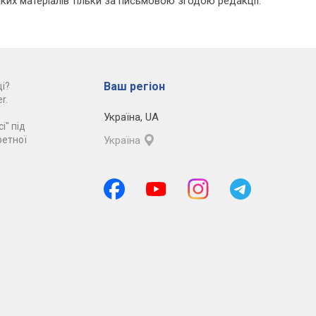
ких матеріалів тільки за письмовою згодою редакції.
Ваш регіон
і?
r.
Україна
,
UA
і" під
ретної
Україна