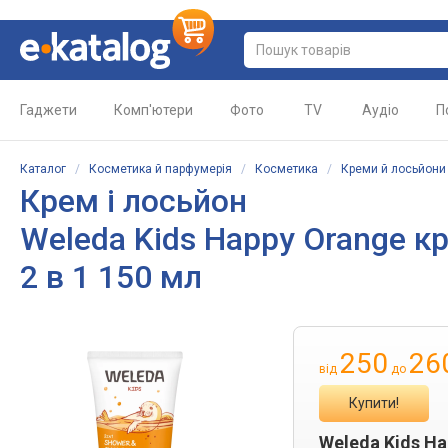
Гаджети
Комп'ютери
Фото
TV
Аудіо
П
Каталог
/
Косметика й парфумерія
/
Косметика
/
Креми й лосьйони
Крем і лосьйон
Weleda Kids Happy Orange к
2 в 1 150 мл
250
26
від
до
Купити!
Weleda Kids H