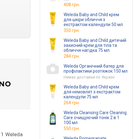
408 грн.
Weleda Baby and Child крем
для шкіри обличчя з
екстрактом календули 50 мл
350 грн.
Weleda Baby and Child дитячий
захисний крем для тіла та
обличчя нагідка 75 мл
284 грн.
Weleda Органічний батер для
профілактики розтяжок 150 мл
Немає доставки по Україні
Weleda Baby and Child крем
для немовлят з екстрактом
календули 75 мл
264 грн.
Weleda Cleansing Care Cleaning
Care очищуючий тонік 2 в 1
100 мл
550 грн.
 1 Weleda
Weleda Pomegranate