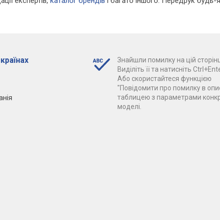
ації експертів,
каталог брендів
і багато іншого. Передрук будь-я
 країнах
Знайшли помилку на цій сторінц
Виділіть її та натисніть Ctrl+Ente
Або скористайтеся функцією
"Повідомити про помилку в опис
анія
таблицею з параметрами конк
моделі.