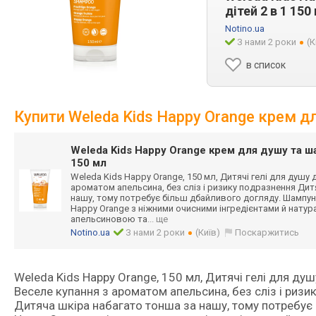
дітей 2 в 1 150
Notino.ua
З нами 2 роки
(К
в список
Купити Weleda Kids Happy Orange крем дл
Weleda Kids Happy Orange крем для душу та ша
150 мл
Weleda Kids Happy Orange, 150 мл, Дитячі гелі для душу 
ароматом апельсина, без сліз і ризику подразнення Дит
нашу, тому потребує більш дбайливого догляду. Шампунь
Happy Orange з ніжними очисними інгредієнтами й нату
апельсиновою та
... ще
Notino.ua
З нами 2 роки
(Київ)
Поскаржитись
Weleda Kids Happy Orange, 150 мл, Дитячі гелі для душу
Веселе купання з ароматом апельсина, без сліз і ризи
Дитяча шкіра набагато тонша за нашу, тому потребує