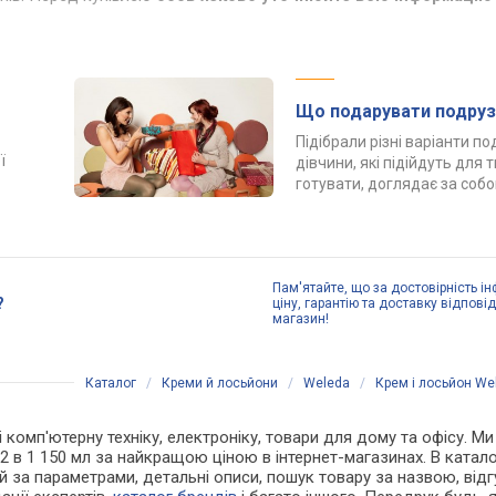
Що подарувати подруз
Підібрали різні варіанти п
ї
дівчини, які підійдуть для 
готувати, доглядає за соб
Пам'ятайте, що за достовірність ін
?
ціну, гарантію та доставку відпові
магазин!
Каталог
/
Креми й лосьйони
/
Weleda
/
Крем і лосьйон We
 і комп'ютерну техніку, електроніку, товари для дому та офісу. 
 2 в 1 150 мл за найкращою ціною в інтернет-магазинах. В ката
й за параметрами, детальні описи, пошук товару за назвою, відгу