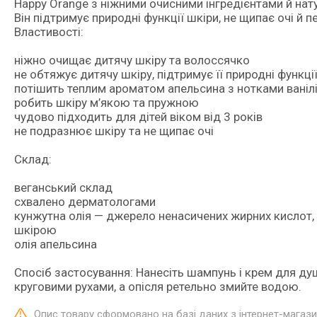
Happy Orange з ніжними очисними інгредієнтами й на
Він підтримує природні функції шкіри, не щипає очі й
Властивості:
ніжно очищає дитячу шкіру та волоссячко
не обтяжує дитячу шкіру, підтримує її природні функці
потішить теплим ароматом апельсина з нотками ваніл
робить шкіру м’якою та пружною
чудово підходить для дітей віком від 3 років
не подразнює шкіру та не щипає очі
Склад:
веганський склад
схвалено дерматологами
кунжутна олія — джерело ненасичених жирних кислот, ф
шкірою
олія апельсина
Спосіб застосування: Нанесіть шампунь і крем для душ
круговими рухами, а опісля ретельно змийте водою.
Опис товару сформовано на базі даних з інтернет-магаз