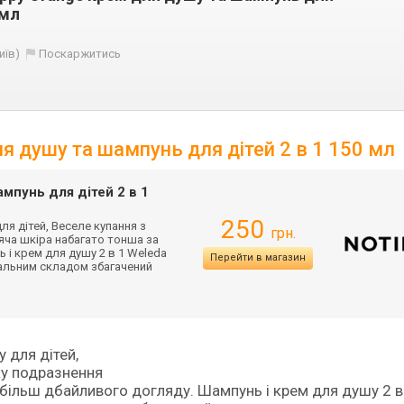
 мл
иїв)
Поскаржитись
я душу та шампунь для дітей 2 в 1 150 мл
мпунь для дітей 2 в 1
250
для дітей, Веселе купання з
грн.
яча шкіра набагато тонша за
 і крем для душу 2 в 1 Weleda
Перейти в магазин
ральним складом збагачений
 для дітей,
ку подразнення
 більш дбайливого догляду. Шампунь і крем для душу 2 в