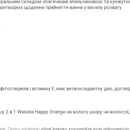
туральним складом збагачений апельсиновою та кунжутн
 перетворює щоденне прийняття ванни у веселу розвагу.
ї
і
ітостеринів і вітаміну Е, має антиоксидантну дію, догля
у 2 в 1 Weleda Happy Orange на вологу шкіру чи волосся,
инів. Перед купівлею
обов'язково уточнюйте всю інформацію 