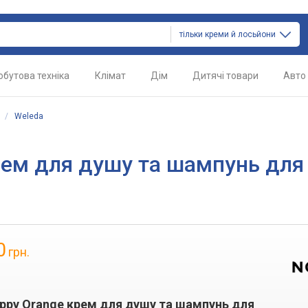
тільки креми й лосьйони
обутова техніка
Клімат
Дім
Дитячі товари
Авто
/
Weleda
рем для душу та шампунь для 
0
грн.
appy Orange крем для душу та шампунь для