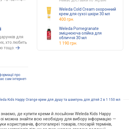
Немає доставки по Україні
Weleda Cold Cream охоронний
крем для сухої шкіри 30 мл
400 грн.
Weleda Pomegranate
і
зміцнююча олійка для
одарунків для
обличчя 30 мл
тих, хто любить
1 190 грн.
ою тощо.
формації про
дає сам інтернет-
leda Kids Happy Orange крем для душу та шампунь для дітей 2 в 1 150 мл
Ми знаємо, де купити креми й лосьйони Weleda Kids Happy
лозі можна знайти всю необхідну для вибору інформацію —
ки користувачів, фотогалереї товарів, глосарій термінів,