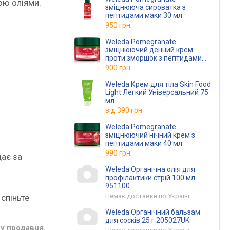
ою оліями.
зміцнююча сироватка з
пептидами маки 30 мл
950 грн.
Weleda Pomegranate
зміцнюючий денний крем
проти зморшок з пептидами
маки 40 мл
900 грн.
Weleda Крем для тіла Skin Food
Light Легкий Універсальний 75
мл
від
390 грн.
Weleda Pomegranate
зміцнюючий нічний крем з
пептидами маки 40 мл
990 грн.
дає за
Weleda Органічна олія для
профілактики стрій 100 мл
951100
Немає доставки по Україні
 спіньте
Weleda Органічний бальзам
для сосків 25 г 205027UK
у продавця.