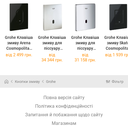
Grohe Клавіша
Grohe Клавіша
Grohe Клавіша
Grohe Клаві
змиву Arena
змиву для
змиву для
змиву Skate
Cosmopolitan
піссуару
піссуару
Cosmopolit
чорний
Tectron Skate
Tectron Skate
чорний
від
2 499 грн.
від
від
від
1 939 гр
глянець
37321SD1
37324001
глянець
34 344 грн.
31 158 грн.
38844KV0
(37321SD1)
(37324001)
38
(38844KV0)
(38732KV0
Кнопки змиву
Grohe
Фільтр
Повна версія сайту
Політика конфіденційності
Запитання й побажання щодо сайту
Магазинам