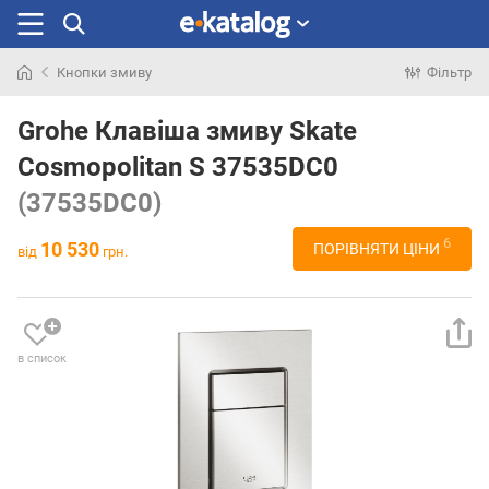
Кнопки змиву
Фільтр
Шукали
раніше
Grohe Клавіша змиву Skate
Cosmopolitan S 37535DC0
(37535DC0)
6
10 530
ПОРІВНЯТИ ЦІНИ
від
грн.
в список