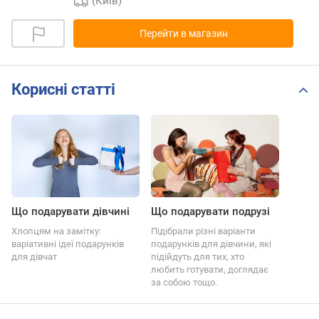
(Київ)
Перейти в магазин
Корисні статті
Що подарувати дівчині
Що подарувати подрузі
Хлопцям на замітку:
Підібрали різні варіанти
варіативні ідеї подарунків
подарунків для дівчини, які
для дівчат
підійдуть для тих, хто
любить готувати, доглядає
за собою тощо.