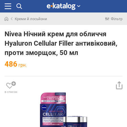
Креми й лосьйони
Фільтр
Шукали
раніше
Nivea Нічний крем для обличчя
Hyaluron Cellular Filler антивіковий,
проти зморщок, 50 мл
486
грн.
в список