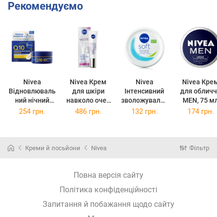
Рекомендуємо
Nivea
Nivea Крем
Nivea
Nivea Кре
Відновлюваль
для шкіри
Інтенсивний
для облич
ний нічний
навколо очей
зволожувальн
MEN, 75 м
крем для
та губ Cellular
ий крем Soft
254 грн.
486 грн.
132 грн.
174 грн.
обличчя,
Expert Filler
для обличчя,
проти
Eye & Lip
рук та тіла, з
зморщок Q10
Contour Cream
олією жожоба
Power, 50 мл
антивіковий,
та вітаміном
Креми й лосьйони
Nivea
Фільтр
проти
Е, 200 мл
зморщок, 15
мл
Повна версія сайту
Політика конфіденційності
Запитання й побажання щодо сайту