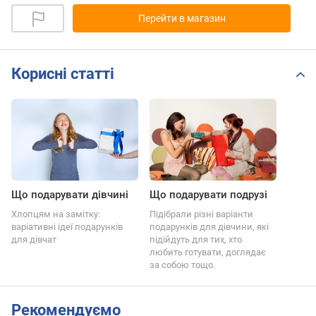
Перейти в магазин
Корисні статті
Що подарувати дівчині
Що подарувати подрузі
Хлопцям на замітку:
Підібрали різні варіанти
варіативні ідеї подарунків
подарунків для дівчини, які
для дівчат
підійдуть для тих, хто
любить готувати, доглядає
за собою тощо.
Рекомендуємо