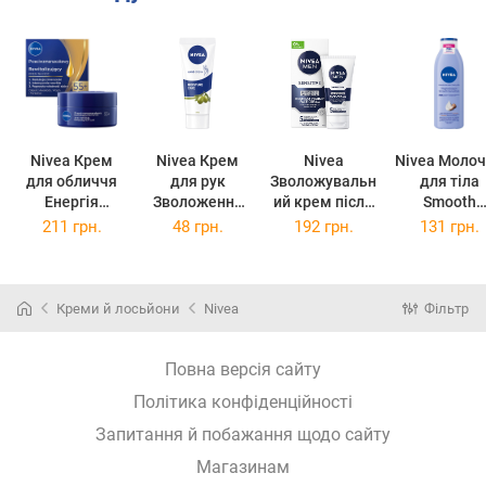
Nivea Крем
Nivea Крем
Nivea
Nivea Моло
для обличчя
для рук
Зволожувальн
для тiла
Енергія
Зволоження
ий крем після
Smooth
молодості +
та догляд, 75
гоління MEN
Sensation
211 грн.
48 грн.
192 грн.
131 грн.
ревіталізація,
мл
для чутливої
Відчуття
нічний 55+, 50
шкіри, 75 мл
м’якості, 2
мл
мл
Креми й лосьйони
Nivea
Фільтр
Повна версія сайту
Політика конфіденційності
Запитання й побажання щодо сайту
Магазинам