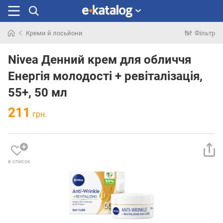
Креми й лосьйони
Фільтр
Шукали
раніше
Nivea Денний крем для обличчя
Енергія молодості + ревіталізація,
55+, 50 мл
211
грн.
в список