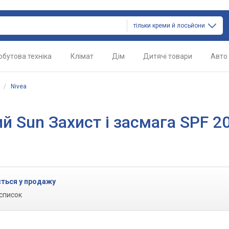
тільки креми й лосьйони
обутова техніка
Клімат
Дім
Дитячі товари
Авто
/
Nivea
й Sun Захист і засмага SPF 2
ється у продажу
 список