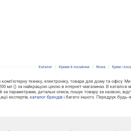
Каталог
/
Креми й лосьйони
/
Nivea
/
Крем і лос
 і комп'ютерну техніку, електроніку, товари для дому та офісу. 
200 мл () за найкращою ціною в інтернет-магазинах. В каталоз
й за параметрами, детальні описи, пошук товару за назвою, відгу
ації експертів,
каталог брендів
і багато іншого. Передрук будь-я