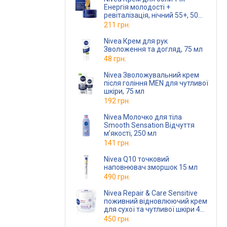
Енергія молодості +
ревіталізація, нічний 55+, 50
мл
211 грн.
Nivea Крем для рук
Зволоження та догляд, 75 мл
48 грн.
Nivea Зволожувальний крем
після гоління MEN для чутливої
шкіри, 75 мл
192 грн.
Nivea Молочко для тiла
Smooth Sensation Відчуття
м’якості, 250 мл
141 грн.
Nivea Q10 точковий
наповнювач зморшок 15 мл
490 грн.
Nivea Repair & Care Sensitive
поживний відновлюючий крем
для сухої та чутливої шкіри 400
мл
450 грн.