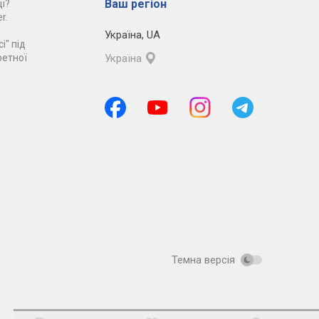
Ваш регіон
і?
r.
Україна
,
UA
і" під
ретної
Україна
Темна версія