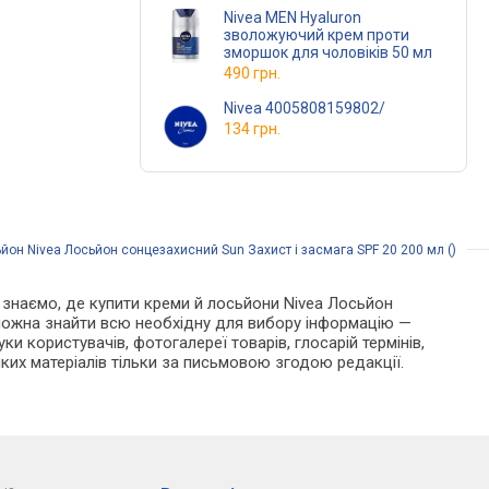
Nivea MEN Hyaluron
зволожуючий крем проти
зморшок для чоловіків 50 мл
490 грн.
Nivea 4005808159802/
134 грн.
ьйон Nivea Лосьйон сонцезахисний Sun Захист і засмага SPF 20 200 мл ()
Ми знаємо, де купити креми й лосьйони Nivea Лосьйон
і можна знайти всю необхідну для вибору інформацію —
ки користувачів, фотогалереї товарів, глосарій термінів,
ких матеріалів тільки за письмовою згодою редакції.