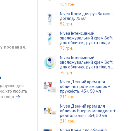
154 грн.
Nivea Крем для рук Захист і
догляд, 75 мл
52 грн.
Nivea Інтенсивний
зволожувальний крем Soft
для обличчя, рук та тіла, з
у продавця.
олією жожоба та вітаміном Е,
73 грн.
75 мл
Nivea Інтенсивний
зволожувальний крем Soft
для обличчя, рук та тіла, з
олією жожоба та вітаміном Е,
76 грн.
100 мл
і
Nivea Денний крем для
одарунків для
обличчя проти зморщок +
пружність, 45+, 50 мл
тих, хто любить
211 грн.
ою тощо.
Nivea Денний крем для
обличчя Енергія молодості +
ревіталізація, 55+, 50 мл
211 грн.
Nivea Крем для обличчя