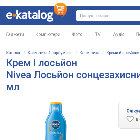
Гаджети
Комп'ютери
Фото
TV
Аудіо
П
Каталог
/
Косметика й парфумерія
/
Косметика
/
Креми й лосьйони
Крем і лосьйон
Nivea Лосьйон сонцезахисни
мл
Очіку
в