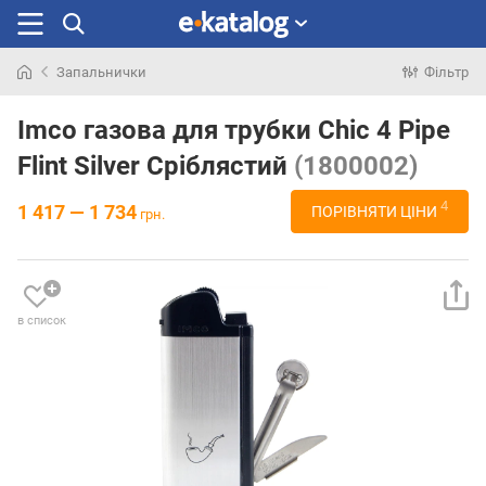
Запальнички
Фільтр
Шукали
раніше
Imco газова для трубки Chic 4 Pipe
Flint Silver Сріблястий
(1800002)
4
1 417 — 1 734
ПОРІВНЯТИ ЦІНИ
грн.
в список