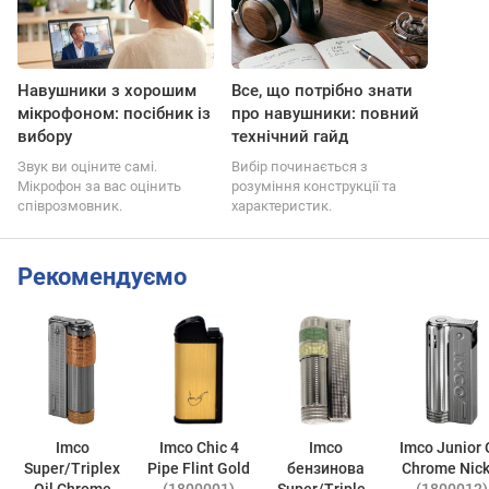
Навушники з хорошим
Все, що потрібно знати
мікрофоном: посібник із
про навушники: повний
вибору
технічний гайд
Звук ви оціните самі.
Вибір починається з
Мікрофон за вас оцінить
розуміння конструкції та
співрозмовник.
характеристик.
Рекомендуємо
Imco
Imco Chic 4
Imco
Imco Junior Oil
Super/Triplex
Pipe Flint Gold
бензинова
Chrome Nick
Oil Chrome
(1800001)
Super/Triplex
(1800012)