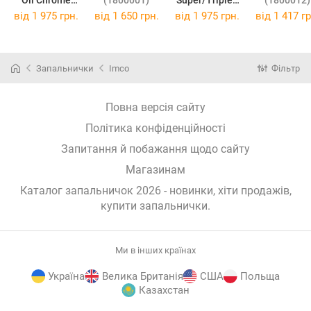
Rose Gold
Oil chrome
від
1 975 грн.
від
1 650 грн.
від
1 975 грн.
від
1 417 гр
(1800081)
yellow/green
Two Tone
(1800084)
Запальнички
Imco
Фільтр
Повна версія сайту
Політика конфіденційності
Запитання й побажання щодо сайту
Магазинам
Каталог запальничок 2026 - новинки, хіти продажів,
купити запальнички
.
Ми в інших країнах
Україна
Велика Британія
США
Польща
Казахстан