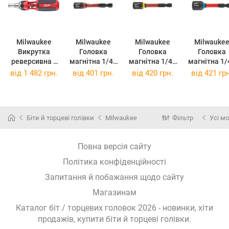
Milwaukee
Milwaukee
Milwaukee
Milwauke
Викрутка
Головка
Головка
Головка
реверсивна з
магнітна 1/4",
магнітна 1/4",
магнітна 1/4",
комплектом
шестигранна,
шестигранна,
шестигранн
від
1 482 грн.
від
401 грн.
від
420 грн.
від
421 грн
насадок 9 в 1
6 мм
8 мм
10 мм
4932471598
Shockwave,
Shockwave,
Shockwave
(4932471598)
ударостійка
ударостійка
ударостійк
4932492435
4932492439
Біти й торцеві голівки
Milwaukee
Фільтр
Усі м
(4932492435)
(4932492439)
(493249244
Повна версія сайту
Політика конфіденційності
Запитання й побажання щодо сайту
Магазинам
Каталог біт / торцевих головок 2026 - новинки, хіти
продажів,
купити біти й торцеві голівки
.