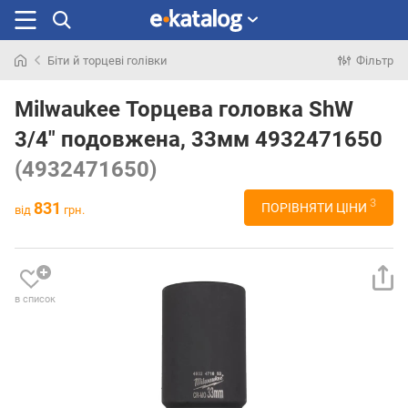
Біти й торцеві голівки
Фільтр
Шукали
раніше
Milwaukee Торцева головка ShW
3/4" подовжена, 33мм 4932471650
(4932471650)
3
831
ПОРІВНЯТИ ЦІНИ
від
грн.
в список