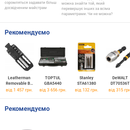
соромляться задавати більш
можна знайти той, який
досвідченим майстрам
перевершує інших за всіма
параметрами. Чи не можна?
Рекомендуємо
Leatherman
TOPTUL
Stanley
DeWALT
Removable Bit
GBA5440
STA61380
DT70536T
Driver 931012
від 1 457 грн.
від 3 656 грн.
від 132 грн.
від 315 грн
Рекомендуємо