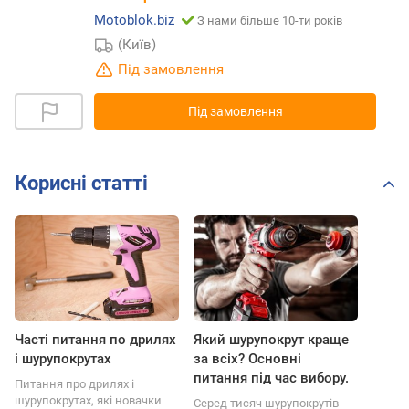
Motoblok.biz
З нами більше 10-ти років
(Київ)
Під замовлення
Під замовлення
Корисні статті
Часті питання по дрилях
Який шурупокрут краще
і шурупокрутах
за всіх? Основні
питання під час вибору.
Питання про дрилях і
шурупокрутах, які новачки
Серед тисяч шурупокрутів