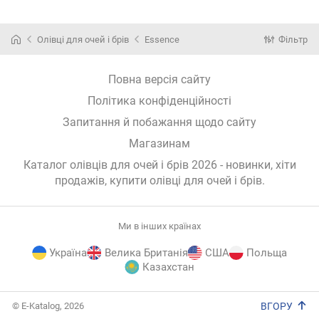
3.8 мл
3,8 мл
Олівці для очей і брів
Essence
Фільтр
Повна версія сайту
Політика конфіденційності
Запитання й побажання щодо сайту
Магазинам
Каталог олівців для очей і брів 2026 - новинки, хіти
продажів,
купити олівці для очей і брів
.
Ми в інших країнах
Україна
Велика Британія
США
Польща
Казахстан
E-
© E-Katalog, 2026
ВГОРУ
Katalog