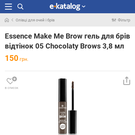
Олівці для очей і брів
Фільтр
Шукали
раніше
Essence Make Me Brow гель для брів
відтінок 05 Chocolaty Brows 3,8 мл
150
грн.
в список