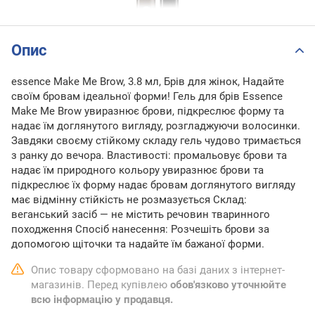
Опис
essence Make Me Brow, 3.8 мл, Брів для жінок, Надайте
своїм бровам ідеальної форми! Гель для брів Essence
Make Me Brow увиразнює брови, підкреслює форму та
надає їм доглянутого вигляду, розгладжуючи волосинки.
Завдяки своєму стійкому складу гель чудово тримається
з ранку до вечора. Властивості: промальовує брови та
надає їм природного кольору увиразнює брови та
підкреслює їх форму надає бровам доглянутого вигляду
має відмінну стійкість не розмазується Склад:
веганський засіб — не містить речовин тваринного
походження Спосіб нанесення: Розчешіть брови за
допомогою щіточки та надайте їм бажаної форми.
Опис товару сформовано на базі даних з інтернет-
магазинів. Перед купівлею
обов'язково уточнюйте
всю інформацію у продавця.