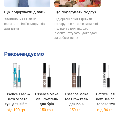
Що подарувати дівчині
Що подарувати подрузі
Хлопцям на замітку:
Підібрали різні варіанти
варіативні ідеї подарунків
подарунків для дівчини, які
для дівчат
підійдуть для тих, хто
любить готувати, доглядає
за собою тощо.
Рекомендуємо
Essence Lash &
Essence Make
Essence Make
Catrice Las
Brow гелева
Me Brow гель
Me Brow гель
Brow Design
туш для вій та
для брів
для брів
гелева ту
брів 9 мл
відтінок 01
відтінок 02
для вій та б
від
100 грн.
150 грн.
150 грн.
від
86 грн
Blondy Brows
Browny Brows
6 мл