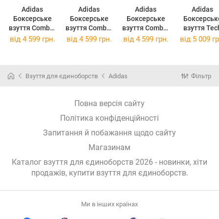
Adidas
Adidas
Adidas
Adidas
Боксерське
Боксерське
Боксерське
Боксерськ
взуття Combat
взуття Combat
взуття Combat
взуття Tec
Speed 4 IG2020
Speed 4 IG2020
Speed 4 IG2020
Fall 2.0 IF9
від
4 599 грн.
від
4 599 грн.
від
4 599 грн.
від
5 009 гр
Чорний
Чорний 42
Чорний
Голубий 41
Взуття для єдиноборств
Adidas
Фільтр
Повна версія сайту
Політика конфіденційності
Запитання й побажання щодо сайту
Магазинам
Каталог взуття для єдиноборств 2026 - новинки, хіти
продажів,
купити взуття для єдиноборств
.
Ми в інших країнах