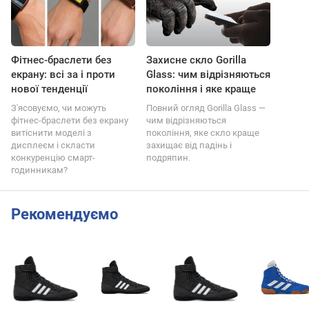
Фітнес-браслети без
Захисне скло Gorilla
екрану: всі за і проти
Glass: чим відрізняються
нової тенденції
покоління і яке краще
З'ясовуємо, чи можуть
Повний огляд Gorilla Glass —
фітнес-браслети без екрану
чим відрізняються
витіснити моделі з
покоління, яке скло краще
дисплеєм і скласти
захищає від падінь і
конкуренцію смарт-
подряпин.
годинникам?
Рекомендуємо