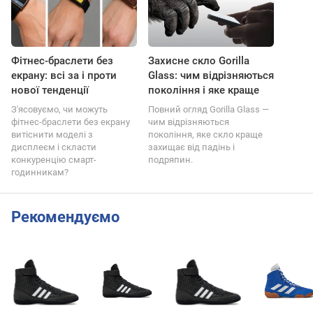
Фітнес-браслети без
Захисне скло Gorilla
екрану: всі за і проти
Glass: чим відрізняються
нової тенденції
покоління і яке краще
З'ясовуємо, чи можуть
Повний огляд Gorilla Glass —
фітнес-браслети без екрану
чим відрізняються
витіснити моделі з
покоління, яке скло краще
дисплеєм і скласти
захищає від падінь і
конкуренцію смарт-
подряпин.
годинникам?
Рекомендуємо