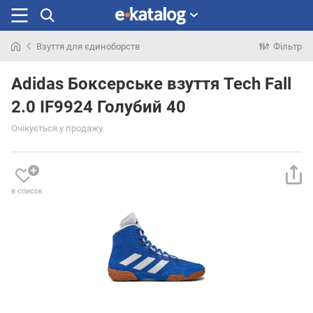
Взуття для єдиноборств
Фільтр
Шукали
раніше
Adidas Боксерське взуття Tech Fall
2.0 IF9924 Голубий 40
Очікується у продажу
в список