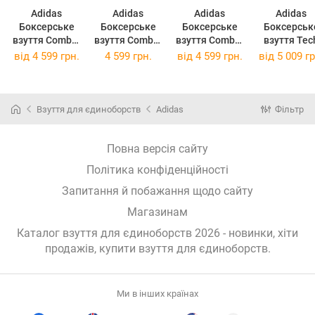
Adidas
Adidas
Adidas
Adidas
Боксерське
Боксерське
Боксерське
Боксерськ
взуття Combat
взуття Combat
взуття Combat
взуття Tec
Speed 4 IG2020
Speed 4 IG2020
Speed 4 IG2020
Fall 2.0 IF9
від
4 599 грн.
4 599 грн.
від
4 599 грн.
від
5 009 гр
Чорний
Чорний 42
Чорний
Голубий 41
Взуття для єдиноборств
Adidas
Фільтр
Повна версія сайту
Політика конфіденційності
Запитання й побажання щодо сайту
Магазинам
Каталог взуття для єдиноборств 2026 - новинки, хіти
продажів,
купити взуття для єдиноборств
.
Ми в інших країнах