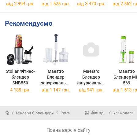
MFQ36490
MSM4B670
HR3020/2
від 2 994 грн.
від 1 525 грн.
від 3 470 грн.
від 2 562 гр
Рекомендуємо
Stollar Фітнес-
Maestro
Maestro
Maestro
блендер
Блендер
Блендер
Блендер MR-
SNB550
занурювальни
занурювальни
569
й MR-562
й MR-563
4 188 грн.
від
1 147 грн.
від
941 грн.
від
1 513 гр
Міксери й блендери
Petra
Фільтр
Усі моделі
Повна версія сайту