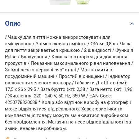
Опис
/ Чашку для пиття можна використовувати для
змішування / Знімна скляна ємність / Об'єм: 0,8 л / Чаша
для пиття закривається кришкою / 2 швидкості / Функція
Pulse / Блокування / Кришка з отвором для додавання
продуктів / Показник максимального рівня наповнення /
Знімні леза з нержавіючої сталі / Можна мити в
посудомийній машині / Простий в очищенні / Індикатор
включення зеленого кольору / Габарити Д x Ш x в (см):
17,5 x 26 x 29,5 / Вага брутто (кг): 2,38 / Вага нетто (кг): 1,96
/ Живлення: 220 - 240 V, 50 Hz, 350 W / EAN-Code:
4250778320688 * Колір або відтінок виробу на фотографії
може відрізнятися від реального. Характеристики та
комплектація товару можуть змінюватися виробником
без повідомлення. Магазин не несе відповідальності за
зміни, внесені виробником.