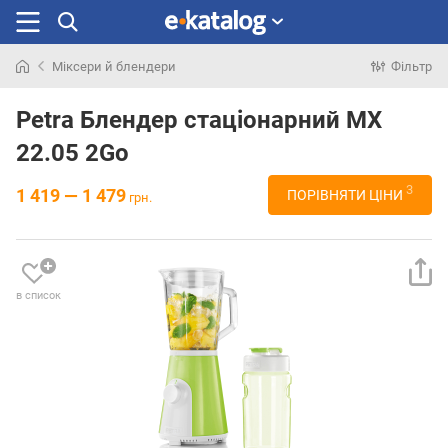
Міксери й блендери
Фільтр
Шукали
раніше
Petra Блендер стаціонарний MX
22.05 2Go
3
1 419 — 1 479
ПОРІВНЯТИ ЦІНИ
грн.
в список