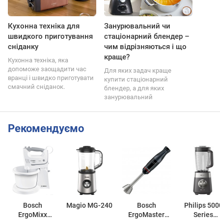
Кухонна техніка для
Занурювальний чи
швидкого приготування
стаціонарний блендер –
сніданку
чим відрізняються і що
краще?
Кухонна техніка, яка
допоможе заощадити час
Для яких задач краще
вранці і швидко приготувати
купити стаціонарний
смачний сніданок.
блендер, а для яких
занурювальний
Рекомендуємо
Bosch
Magio MG-240
Bosch
Philips 500
ErgoMixx
ErgoMaster
Series