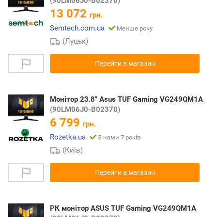
(90LM06J0-B02370)
13 072
грн.
Semtech.com.ua
Менше року
(Луцьк)
Перейти в магазин
Монітор 23.8" Asus TUF Gaming VG249QM1A
(90LM06J0-B02370)
6 799
грн.
Rozetka.ua
З нами 7 років
(Київ)
Перейти в магазин
РК монітор ASUS TUF Gaming VG249QM1A