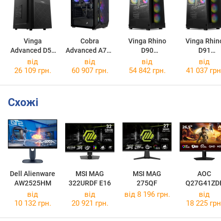
Vinga
Cobra
Vinga Rhino
Vinga Rhin
Advanced D57
Advanced A75F
D90
D91
Advanced D5765
A75F.32.S1.56.20916
Rhino D9028
Rhino D910
від
від
від
від
26 109 грн.
60 907 грн.
54 842 грн.
41 037 грн
Схожі
Dell Alienware
MSI MAG
MSI MAG
AOC
AW2525HM
322URDF E16
275QF
Q27G41ZD
від
від
від 8 196 грн.
від
10 132 грн.
20 921 грн.
18 225 грн