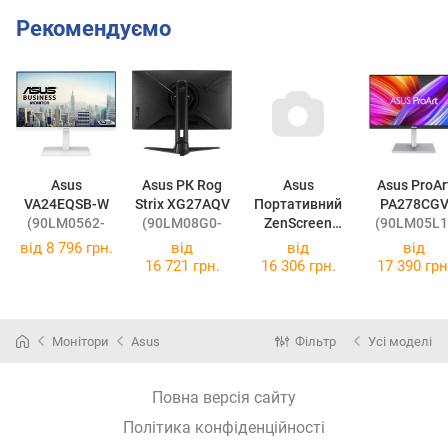
Рекомендуємо
Asus
Asus РК Rog
Asus
Asus ProArt
VA24EQSB-W
Strix XG27AQV
Портативний
PA278CG
(90LM0562-
(90LM08G0-
ZenScreen
(90LM05L1
B01170)
B01A70)
MB16AH
B04370)
від
8 796 грн.
від
від
від
(90LM04T0-
16 721 грн.
16 306 грн.
17 390 грн
B02170)
Монітори
Asus
Фільтр
Усі моделі
Повна версія сайту
Політика конфіденційності