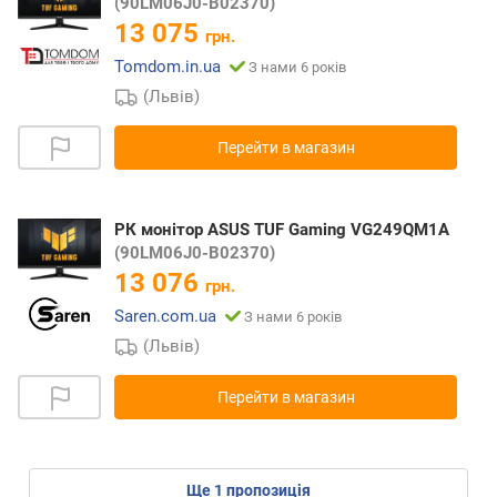
(90LM06J0-B02370)
13 075
грн.
Tomdom.in.ua
З нами 6 років
(Львів)
Перейти в магазин
РК монітор ASUS TUF Gaming VG249QM1A
(90LM06J0-B02370)
13 076
грн.
Saren.com.ua
З нами 6 років
(Львів)
Перейти в магазин
ще
1
пропозиція