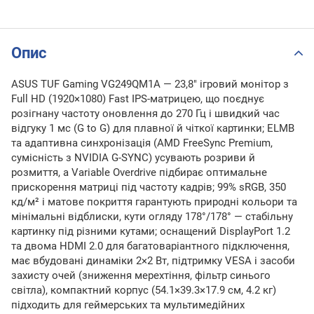
Опис
ASUS TUF Gaming VG249QM1A — 23,8" ігровий монітор з
Full HD (1920×1080) Fast IPS-матрицею, що поєднує
розігнану частоту оновлення до 270 Гц і швидкий час
відгуку 1 мс (G to G) для плавної й чіткої картинки; ELMB
та адаптивна синхронізація (AMD FreeSync Premium,
сумісність з NVIDIA G-SYNC) усувають розриви й
розмиття, а Variable Overdrive підбирає оптимальне
прискорення матриці під частоту кадрів; 99% sRGB, 350
кд/м² і матове покриття гарантують природні кольори та
мінімальні відблиски, кути огляду 178°/178° — стабільну
картинку під різними кутами; оснащений DisplayPort 1.2
та двома HDMI 2.0 для багатоваріантного підключення,
має вбудовані динаміки 2×2 Вт, підтримку VESA і засоби
захисту очей (зниження мерехтіння, фільтр синього
світла), компактний корпус (54.1×39.3×17.9 см, 4.2 кг)
підходить для геймерських та мультимедійних