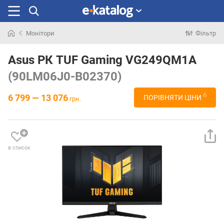
Монітори
Фільтр
Шукали
раніше
Asus РК TUF Gaming VG249QM1A
(90LM06J0-B02370)
6
6 799 — 13 076
ПОРІВНЯТИ ЦІНИ
грн.
в список