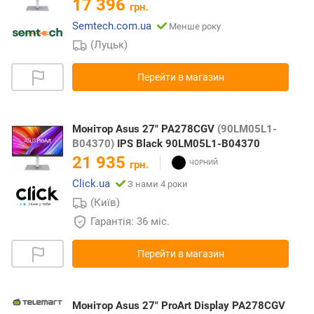
17 396
грн.
Semtech.com.ua
Менше року
(Луцьк)
Перейти в магазин
Монітор Asus 27" PA278CGV
(90LM05L1-
B04370)
IPS Black 90LM05L1-B04370
21 935
грн.
Click.ua
З нами 4 роки
(Київ)
Гарантія: 36 міс.
Перейти в магазин
Монітор Asus 27" ProArt Display PA278CGV