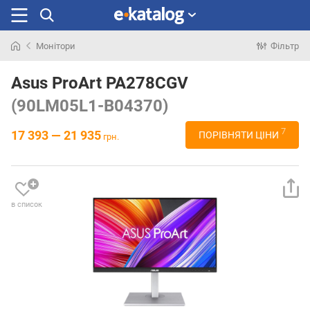
Монітори
Фільтр
Шукали
раніше
Asus ProArt PA278CGV
(90LM05L1-B04370)
7
17 393 — 21 935
ПОРІВНЯТИ ЦІНИ
грн.
в список