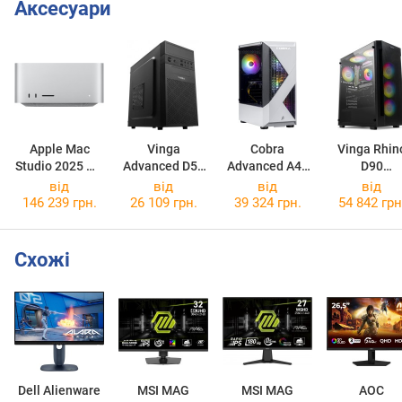
Аксесуари
Apple Mac
Vinga
Cobra
Vinga Rhin
Studio 2025 M4
Advanced D57
Advanced A45
D90
Max
MU963
Advanced D5765
A45.16.S5.55.22537
Rhino D902
від
від
від
від
146 239 грн.
26 109 грн.
39 324 грн.
54 842 грн
Схожі
Dell Alienware
MSI MAG
MSI MAG
AOC