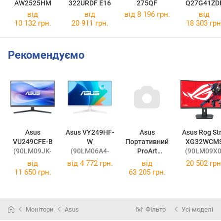
AW2525HM
322URDF E16
275QF
Q27G41ZD
від
від
від 8 196 грн.
від
10 132 грн.
20 911 грн.
18 303 грн
Рекомендуємо
Asus
Asus VY249HF-
Asus
Asus Rog Strix
VU249CFE-B
W
Портативний
XG32WCM
(90LM09JK-
(90LM06A4-
ProArt
(90LM09X0
B01K70)
B03A70)
PA169CDV
B01970)
від
від
4 772 грн.
від
20 502 грн
(90LM0711-
11 650 грн.
63 205 грн.
B01I70)
Монітори
Asus
Фільтр
Усі моделі