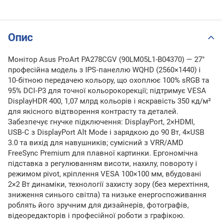
Опис
Монітор Asus ProArt PA278CGV (90LM05L1-B04370) — 27"
професійна модель з IPS‑панеллю WQHD (2560×1440) і
10‑бітною передачею кольору, що охоплює 100% sRGB та
95% DCI‑P3 для точної кольорокорекції; підтримує VESA
DisplayHDR 400, 1,07 млрд кольорів і яскравість 350 кд/м²
для якісного відтворення контрасту та деталей.
Забезпечує гнучке підключення: DisplayPort, 2×HDMI,
USB‑C з DisplayPort Alt Mode і зарядкою до 90 Вт, 4×USB
3.0 та вихід для навушників; сумісний з VRR/AMD
FreeSync Premium для плавної картинки. Ергономічна
підставка з регулюванням висоти, нахилу, повороту і
режимом pivot, кріплення VESA 100×100 мм, вбудовані
2×2 Вт динаміки, технології захисту зору (без мерехтіння,
зниження синього світла) та низьке енергоспоживання
роблять його зручним для дизайнерів, фотографів,
відеоредакторів і професійної роботи з графікою.