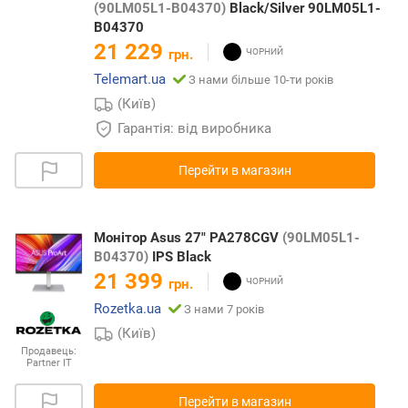
(90LM05L1-B04370)
Black/Silver 90LM05L1-
B04370
21 229
грн.
Telemart.ua
З нами більше 10-ти років
(Київ)
Гарантія: від виробника
Перейти в магазин
Монітор Asus 27" PA278CGV
(90LM05L1-
B04370)
IPS Black
21 399
грн.
Rozetka.ua
З нами 7 років
(Київ)
Продавець:
Partner IT
Перейти в магазин