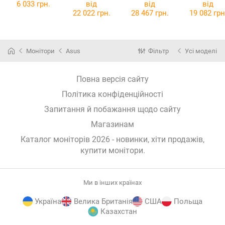
B01171)
Black 380Hz
Black 320Hz
Black
6 033 грн.
від
від
від
90LM0AW0-
90LM0B01-
90LM0BE0
22 022 грн.
28 467 грн.
19 082 грн
B01371
B01171
B01171
(90LM0AW0-
(90LM0B01-
(90LM0BE0
B01371)
B01171)
B01171)
Монітори
Asus
Фільтр
Усі моделі
Повна версія сайту
Політика конфіденційності
Запитання й побажання щодо сайту
Магазинам
Каталог моніторів 2026 - новинки, хіти продажів,
купити монітори
.
Ми в інших країнах
Україна
Велика Британія
США
Польща
Казахстан