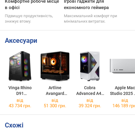
Комфортне робоче місце
Ігрові гаджети для
в офісі
економного геймера
Підвищує продуктивність,
Максимальний комфорт при
знижує втому.
мінімальних витратах.
Аксесуари
Vinga Rhino
Artline
Cobra
Apple Mac
D91
Avangard
Advanced A45
Studio 2025
Rhino D9100
Avangard RX
A45.16.S5.55.22537
Max
MU96
від
від
від
від
43 734 грн.
51 300 грн.
39 324 грн.
146 189 гр
Схожі