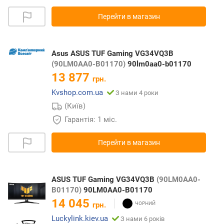
Перейти в магазин
Asus ASUS TUF Gaming VG34VQ3B
(90LM0AA0-B01170)
90lm0aa0-b01170
13 877
грн.
Kvshop.com.ua
З нами 4 роки
(Київ)
Гарантія: 1 міс.
Перейти в магазин
ASUS TUF Gaming VG34VQ3B
(90LM0AA0-
B01170)
90LM0AA0-B01170
14 045
грн.
Luckylink.kiev.ua
З нами 6 років