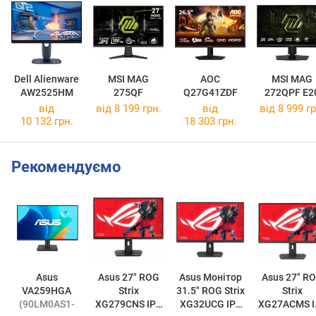
Dell Alienware
MSI MAG
AOC
MSI MAG
AW2525HM
275QF
Q27G41ZDF
272QPF E2
від
від 8 199 грн.
від
від 8 999 гр
10 132 грн.
18 303 грн.
Рекомендуємо
Asus
Asus 27" ROG
Asus Монiтор
Asus 27" ROG
VA259HGA
Strix
31.5" ROG Strix
Strix
(90LM0AS1-
XG279CNS IPS
XG32UCG IPS
XG27ACMS IPS