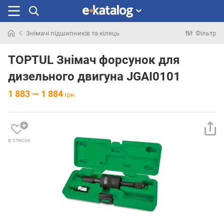
Знімачі підшипників та кілець
Фільтр
Шукали
раніше
TOPTUL Знімач форсунок для
дизельного двигуна JGAI0101
1 883 — 1 884
грн.
в список