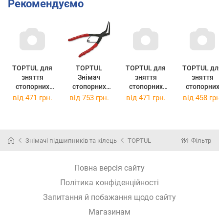
Рекомендуємо
TOPTUL для
TOPTUL
TOPTUL для
TOPTUL дл
зняття
Знімач
зняття
зняття
стопорних
стопорних
стопорних
стопорни
кілець 5"
кілець
кілець 5"
кілець 5"
від
471 грн.
від
753 грн.
від
471 грн.
від
458 грн
(DCAC1205)
DCBJ1307
(DCAA1205)
(DCAB1205
Автомобільни
Автомобільни
Автомобіль
й зйомник для
й зйомник для
й зйомник для
зняття стопор
зняття стоп
зняття
Знімачі підшипників та кілець
TOPTUL
Фільтр
(стиск загнуті
(розтиск
стопорн
кінці)
загнуті кінці)
(розжим пр
кінці)
Повна версія сайту
Політика конфіденційності
Запитання й побажання щодо сайту
Магазинам