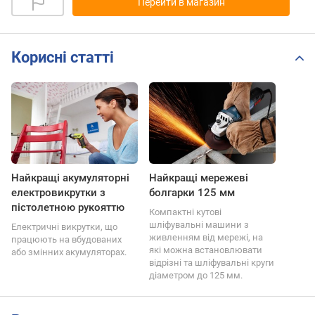
Перейти в магазин
Корисні статті
Найкращі акумуляторні
Найкращі мережеві
електровикрутки з
болгарки 125 мм
пістолетною рукояттю
Компактні кутові
шліфувальні машини з
Електричні викрутки, що
живленням від мережі, на
працюють на вбудованих
які можна встановлювати
або змінних акумуляторах.
відрізні та шліфувальні круги
діаметром до 125 мм.