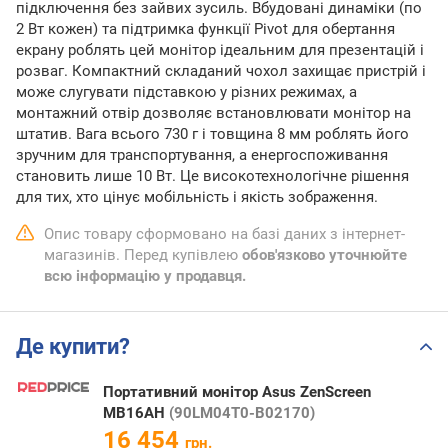
підключення без зайвих зусиль. Вбудовані динаміки (по
2 Вт кожен) та підтримка функції Pivot для обертання
екрану роблять цей монітор ідеальним для презентацій і
розваг. Компактний складаний чохол захищає пристрій і
може слугувати підставкою у різних режимах, а
монтажний отвір дозволяє встановлювати монітор на
штатив. Вага всього 730 г і товщина 8 мм роблять його
зручним для транспортування, а енергоспоживання
становить лише 10 Вт. Це високотехнологічне рішення
для тих, хто цінує мобільність і якість зображення.
Опис товару сформовано на базі даних з інтернет-
магазинів. Перед купівлею
обов'язково уточнюйте
всю інформацію у продавця.
Де купити?
Портативний монітор Asus ZenScreen
MB16AH
(90LM04T0-B02170)
16 454
грн.