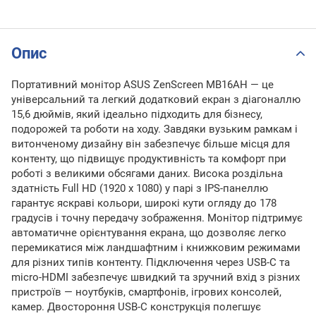
Опис
Портативний монітор ASUS ZenScreen MB16AH — це
універсальний та легкий додатковий екран з діагоналлю
15,6 дюймів, який ідеально підходить для бізнесу,
подорожей та роботи на ходу. Завдяки вузьким рамкам і
витонченому дизайну він забезпечує більше місця для
контенту, що підвищує продуктивність та комфорт при
роботі з великими обсягами даних. Висока роздільна
здатність Full HD (1920 x 1080) у парі з IPS-панеллю
гарантує яскраві кольори, широкі кути огляду до 178
градусів і точну передачу зображення. Монітор підтримує
автоматичне орієнтування екрана, що дозволяє легко
перемикатися між ландшафтним і книжковим режимами
для різних типів контенту. Підключення через USB-C та
micro-HDMI забезпечує швидкий та зручний вхід з різних
пристроїв — ноутбуків, смартфонів, ігрових консолей,
камер. Двостороння USB-C конструкція полегшує