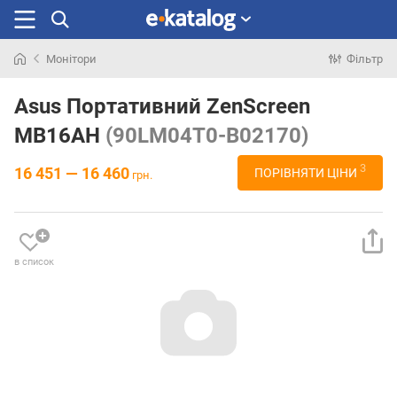
Монітори
Фільтр
Шукали
раніше
Asus Портативний ZenScreen
MB16AH
(90LM04T0-B02170)
3
16 451 — 16 460
ПОРІВНЯТИ ЦІНИ
грн.
в список