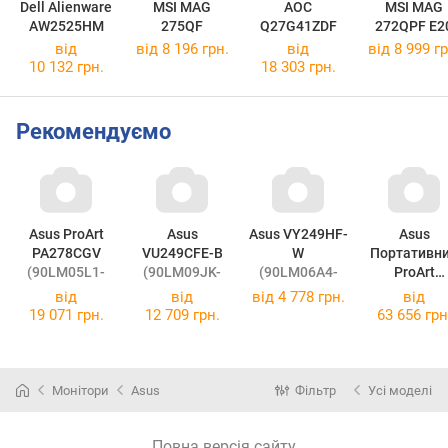
Dell Alienware
MSI MAG
AOC
MSI MAG
AW2525HM
275QF
Q27G41ZDF
272QPF E2
від
від 8 196 грн.
від
від 8 999 гр
10 132 грн.
18 303 грн.
Рекомендуємо
Asus ProArt
Asus
Asus VY249HF-
Asus
PA278CGV
VU249CFE-B
W
Портативн
(90LM05L1-
(90LM09JK-
(90LM06A4-
ProArt
B04370)
B01K70)
B03A70)
PA169CDV
від
від
від
4 778 грн.
від
(90LM0711
19 071 грн.
12 709 грн.
63 656 грн
B01I70)
Монітори
Asus
Фільтр
Усі моделі
Повна версія сайту