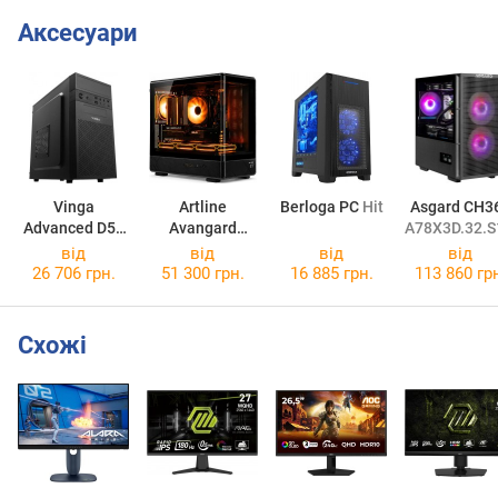
Аксесуари
Vinga
Artline
Berloga PC
Hit
Asgard CH3
Advanced D57
Avangard
A78X3D.32.S
Advanced D5765
Avangard RX
від
від
від
від
26 706 грн.
51 300 грн.
16 885 грн.
113 860 гр
Схожі