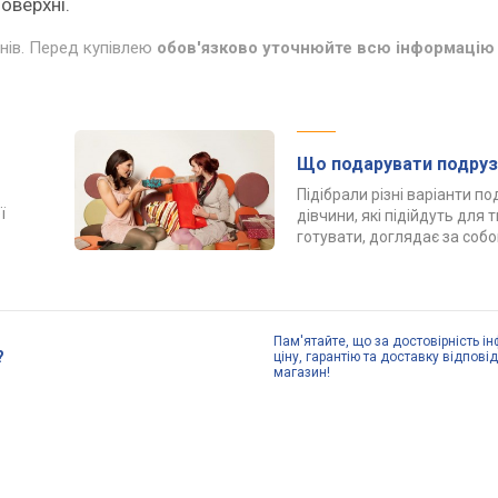
оверхні.
инів. Перед купівлею
обов'язково уточнюйте всю інформацію 
Що подарувати подруз
Підібрали різні варіанти п
ї
дівчини, які підійдуть для 
готувати, доглядає за соб
Пам'ятайте, що за достовірність ін
?
ціну, гарантію та доставку відпові
магазин!