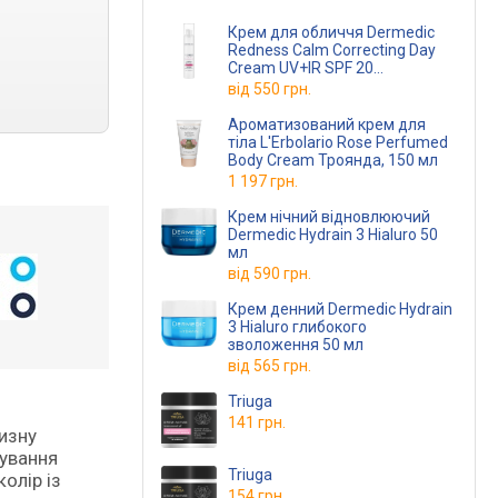
Крем для обличчя Dermedic
Redness Calm Correcting Day
Cream UV+IR SPF 20
Коригувальний Денний 40 мл
від
550 грн.
Ароматизований крем для
тіла L'Erbolario Rose Perfumed
Body Cream Троянда, 150 мл
1 197 грн.
Крем нічний відновлюючий
Dermedic Hydrain 3 Hialuro 50
мл
від
590 грн.
Крем денний Dermedic Hydrain
3 Hialuro глибокого
зволоження 50 мл
від
565 грн.
Triuga
141 грн.
изну
бування
Triuga
олір із
154 грн.