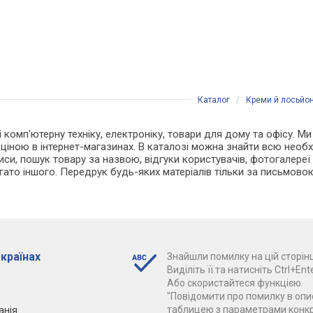
Каталог
/
Креми й лосьйо
 і комп'ютерну техніку, електроніку, товари для дому та офісу. 
ціною в інтернет-магазинах. В каталозі можна знайти всю необх
и, пошук товару за назвою, відгуки користувачів, фотогалереї тов
агато іншого. Передрук будь-яких матеріалів тільки за письмово
 країнах
Знайшли помилку на цій сторінц
Виділіть її та натисніть Ctrl+Ente
Або скористайтеся функцією
"Повідомити про помилку в опис
анія
таблицею з параметрами конк