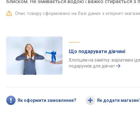
блиском. Не змивається водою і важко стирається з п
Опис товару сформовано на базі даних з інтернет-магаз
Що подарувати дівчині
Хлопцям на замітку: варіативні іде
подарунків для дівчат
Як оформити замовлення?
Як додати магазин