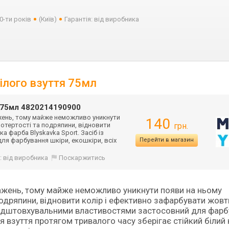
0-ти років
(Київ)
Гарантія: від виробника
білого взуття 75мл
я 75мл 4820214190900
ажень, тому майже неможливо уникнути
140
отертості та подряпини, відновити
грн.
 фарба Blyskavka Sport. Засіб із
я фарбування шкіри, екошкіри, всіх
Перейти в магазин
: від виробника
Поскаржитись
тажень, тому майже неможливо уникнути появи на ньому
одряпини, відновити колір і ефективно зафарбувати жовт
овідштовхувальними властивостями застосовний для фар
я взуття протягом тривалого часу зберігає стійкий білий к