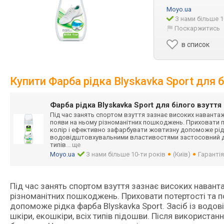
Moyo.ua
З нами більше 1
Поскаржитись
в список
Купити Фарба рідка Blyskavka Sport для 
Фарба рідка Blyskavka Sport для білого взутт
Під час занять спортом взуття зазнає високих навант
появи на ньому різноманітних пошкоджень. Приховати п
колір і ефективно зафарбувати жовтизну допоможе рідка
водовідштовхува
льними властивостями застосовний дл
типів
... ще
Moyo.ua
З нами більше 10-ти років
(Київ)
Гарантія
Під час занять спортом взуття зазнає високих наван
різноманітних пошкоджень. Приховати потертості та п
допоможе рідка фарба Blyskavka Sport. Засіб із вод
шкіри, екошкіри, всіх типів підошви. Після використанн