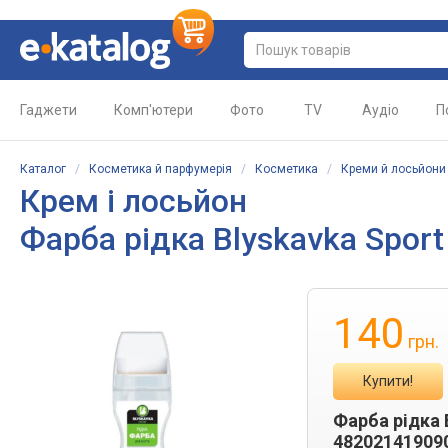
Гаджети
Комп'ютери
Фото
TV
Аудіо
П
Каталог
/
Косметика й парфумерія
/
Косметика
/
Креми й лосьйони
Крем і лосьйон
Фарба рідка Blyskavka Sport
140
грн.
Купити!
Фарба рідка 
48202141909