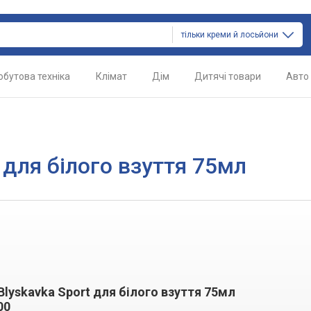
тільки креми й лосьйони
обутова техніка
Клімат
Дім
Дитячі товари
Авто
 для білого взуття 75мл
Blyskavka Sport для білого взуття 75мл
00