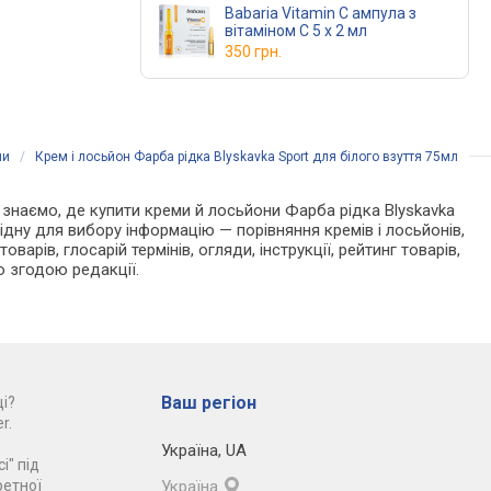
Babaria Vitamin C ампула з
вітаміном С 5 x 2 мл
350 грн.
ни
/
Крем і лосьйон Фарба рідка Blyskavka Sport для білого взуття 75мл
Ми знаємо, де купити креми й лосьйони Фарба рідка Blyskavka
ідну для вибору інформацію — порівняння кремів і лосьйонів,
арів, глосарій термінів, огляди, інструкції, рейтинг товарів,
ю згодою редакції.
Ваш регіон
і?
r.
Україна
,
UA
і" під
ретної
Україна