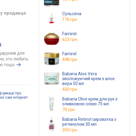
у продавця.
Сульсена
176 грн.
Famirel
623 грн.
і
одарунків для
Famirel
тих, хто любить
448 грн.
ою тощо.
Babaria Aloe Vera
зволожуючий крем з алое
вера 50 мл
400 грн.
формації про
дає сам інтернет-
Babaria Olive крем для рук з
оливковою олією 75 мл
70 грн.
Babaria Retinol сироватка з
ретинолом 30 мл
350 грн.