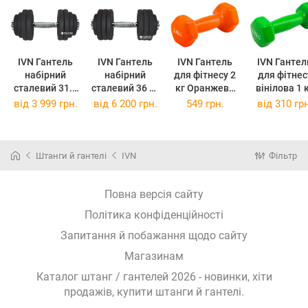
IVN Гантель
IVN Гантель
IVN Гантель
IVN Гантел
набірний
набірний
для фітнесу 2
для фітнес
сталевий 31.5
сталевий 36 кг
кг Оранжева
вінілова 1 кг
кг
(A00318)
(A00319)
(Z-2,0-OR)
Зелена
від
3 999 грн.
від
6 200 грн.
549 грн.
від
310 грн
(Z-1,0-М)
Штанги й гантелі
IVN
Фільтр
Повна версія сайту
Політика конфіденційності
Запитання й побажання щодо сайту
Магазинам
Каталог штанг / гантелей 2026 - новинки, хіти
продажів,
купити штанги й гантелі
.