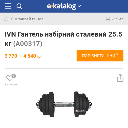
Штанги й гантелі
Фільтр
Шукали
раніше
IVN Гантель набірний сталевий 25.5
кг
(A00317)
3
3 770 — 4 540
ПОРІВНЯТИ ЦІНИ
грн.
в список