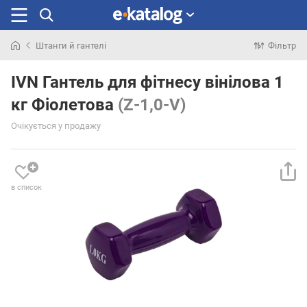
Штанги й гантелі
Фільтр
Шукали
раніше
IVN Гантель для фітнесу вінілова 1
кг Фіолетова
(Z-1,0-V)
Очікується у продажу
в список