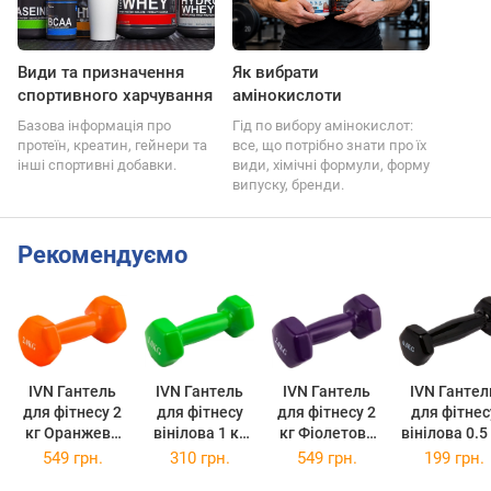
Види та призначення
Як вибрати
спортивного харчування
амінокислоти
Базова інформація про
Гід по вибору амінокислот:
протеїн, креатин, гейнери та
все, що потрібно знати про їх
інші спортивні добавки.
види, хімічні формули, форму
випуску, бренди.
Рекомендуємо
IVN Гантель
IVN Гантель
IVN Гантель
IVN Гантел
для фітнесу 2
для фітнесу
для фітнесу 2
для фітнес
кг Оранжева
вінілова 1 кг
кг Фіолетова
вінілова 0.5 кг
(Z-2,0-OR)
Зелена
(Z-2,0-V)
Чорна
549 грн.
310 грн.
549 грн.
199 грн.
(Z-1,0-М)
(IV-05KGBL