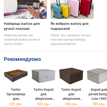
Найкращі валізи для
Як вибрати валізу для
ручної поклажі
подорожей
Невеликі валізи, які
Об'єм, тип, матеріал та інші
зазвичай можна взяти в
ключові критерії вибору
салон літака.
дорожньої валізи
Рекомендуємо
Tarlev
Tarlev Короб
Tarlev Короб
Короб дл
Органайзер
для
для
речей Desi
для
зберігання
зберігання
Line 1505
зберігання
речей
речей Design
43х47х25 с
225 грн.
592 грн.
785 грн.
785 грн.