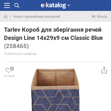
Чохли і органайзери для речей
Фільтр
Шукали
раніше
Tarlev Короб для зберігання речей
Design Line 14х29х9 см Classic Blue
(258465)
Очікується у продажу
в список