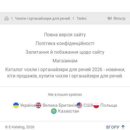
білизни,
43х47х25 см
Line 43х47х25
Сiрий
(1505
шкарпеток,
Modern
см
аксесуарів
(258588)
Коричневий
Design Line 7
(1501)
Чохли і органайзери для речей
Tarlev
Фільтр
комірок
43х29х11 см
Classic Blue
Повна версія сайту
(258472)
Політика конфіденційності
Запитання й побажання щодо сайту
Магазинам
Каталог чохли і органайзери для речей 2026 - новинки,
хіти продажів,
купити чохли і органайзери для речей
.
Ми в інших країнах
Україна
Велика Британія
США
Польща
Казахстан
E-
© E-Katalog, 2026
ВГОРУ