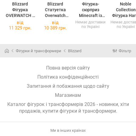
Blizzard
Blizzard
Фігурка-
Noble
Фігурка
Статуетка
сюрприз
Collection
OVERWATCH 2
Overwatch
Minecraft із
Фігурка Harry
Ramattra Bust
Lucio Premium
підвіскою у
Potter Magic
від
від
Немає доставки
Немає доста
по Україні
по Україні
Scale, 1/5
статуя B63546
капсулі,
Creatures
11 329 грн.
10 389 грн.
B66680
(B63546)
JTMIN-35200
Crookshank
(B66680)
Фігурки й трансформери
Blizzard
Фільтр
Повна версія сайту
Політика конфіденційності
Запитання й побажання щодо сайту
Магазинам
Каталог фігурок і трансформерів 2026 - новинки, хіти
продажів,
купити фігурки й трансформери
.
Ми в інших країнах