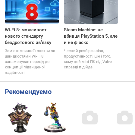
Wi-Fi 8: можливості
Steam Machine: не
нового стандарту
вбивця PlayStation 5, але
бездротового зв’язку
й не фіаско
Замість звичної гонитви за
Чесний розбір заліза,
швидкостями Wi-Fi 8
продуктивності, цін і того,
ознаменував перехід до
кому цей міні-ПК від Valve
концепції підвищеної
справді підійде.
надійності.
Рекомендуємо