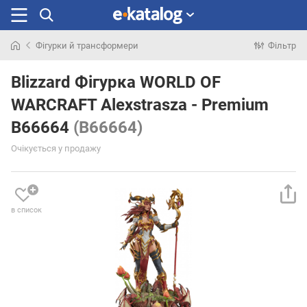
Фігурки й трансформери
Фільтр
Шукали
раніше
Blizzard Фігурка WORLD OF
WARCRAFT Alexstrasza - Premium
B66664
(B66664)
Очікується у продажу
в список