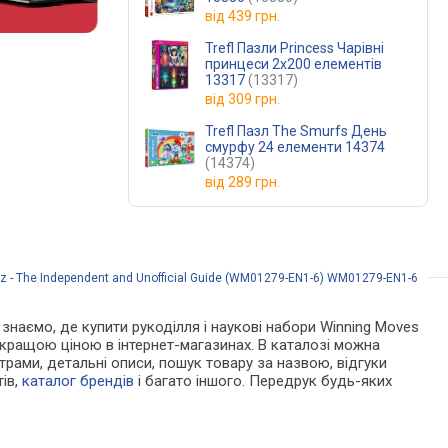
від
439 грн.
Trefl Пазли Princess Чарівні
принцеси 2х200 елементів
13317
(13317)
від
309 грн.
Trefl Пазл The Smurfs День
смурфу 24 елементи 14374
(14374)
від
289 грн.
z - The Independent and Unofficial Guide (WM01279-EN1-6) WM01279-EN1-6
и знаємо, де купити рукоділля і наукові набори Winning Moves
йкращою ціною в інтернет-магазинах. В каталозі можна
трами, детальні описи, пошук товару за назвою, відгуки
тів,
каталог брендів
і багато іншого. Передрук будь-яких