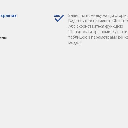
 країнах
Знайшли помилку на цій сторінц
Виділіть її та натисніть Ctrl+Ente
Або скористайтеся функцією
"Повідомити про помилку в опис
анія
таблицею з параметрами конк
моделі.