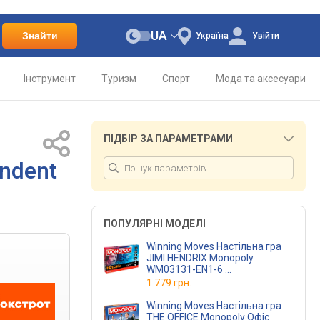
UA
Знайти
Україна
Увійти
Інструмент
Туризм
Спорт
Мода та аксесуари
ПІДБІР ЗА ПАРАМЕТРАМИ
endent
ПОПУЛЯРНІ МОДЕЛІ
Winning Moves Настільна гра
JIMI HENDRIX Monopoly
WM03131-EN1-6
(WM03131-EN1-6)
1 779 грн.
Winning Moves Настільна гра
THE OFFICE Monopoly Офіс