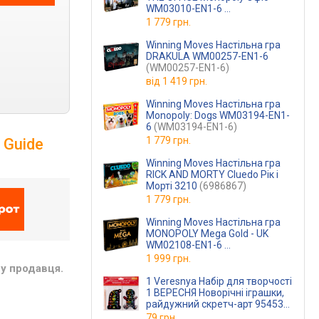
WM03010-EN1-6
(WM03010-EN1-6)
1 779 грн.
Winning Moves Настільна гра
DRAKULA WM00257-EN1-6
(WM00257-EN1-6)
від
1 419 грн.
Winning Moves Настільна гра
Monopoly: Dogs WM03194-EN1-
6
(WM03194-EN1-6)
1 779 грн.
 Guide
Winning Moves Настільна гра
RICK AND MORTY Cluedo Рік і
Морті 3210
(6986867)
1 779 грн.
Winning Moves Настільна гра
MONOPOLY Mega Gold - UK
WM02108-EN1-6
(WM02108-EN1-6)
1 999 грн.
у продавця.
1 Veresnya Набір для творчості
1 ВЕРЕСНЯ Новорічні іграшки,
райдужний скретч-арт 954537
(954537)
79 грн.