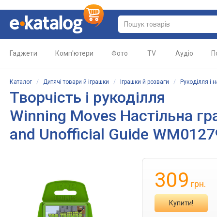
Гаджети
Комп'ютери
Фото
TV
Аудіо
П
Каталог
/
Дитячі товари й іграшки
/
Іграшки й розваги
/
Рукоділля і 
Творчість і рукоділля
Winning Moves Настільна гр
and Unofficial Guide WM012
309
грн.
Купити!