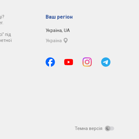
Ваш регіон
і?
r.
Україна
,
UA
і" під
ретної
Україна
Темна версія