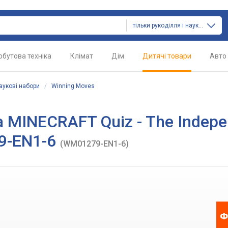
тільки рукоділля і наукові набори
обутова техніка
Клімат
Дім
Дитячі товари
Авто
наукові набори
/
Winning Moves
а MINECRAFT Quiz - The Indep
79-EN1-6
(WM01279-EN1-6)