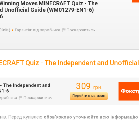
 Winning Moves MINECRAFT Quiz - The
d Unofficial Guide (WM01279-EN1-6)
6
(Київ)
Гарантія: від виробника
Поскаржитись
RAFT Quiz - The Independent and Unofficial
309
- The Independent and
грн.
1-6
Перейти в магазин
виробника
Поскаржитись
инів. Перед купівлею
обов'язково уточнюйте всю інформацію 