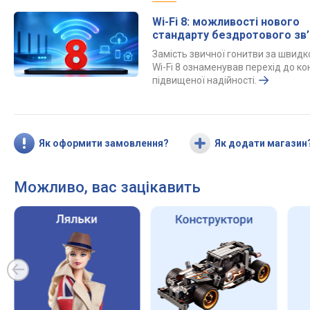
Wi-Fi 8: можливості нового
стандарту бездротового зв’
Замість звичної гонитви за швид
Wi-Fi 8 ознаменував перехід до ко
підвищеної надійності.
Як оформити замовлення?
Як додати магазин
Можливо, вас зацікавить