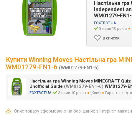
Настільна гра
Independent an
WM01279-EN1-
FOXTROT.UA
З нами 10 років
в список
Купити Winning Moves Настільна гра MINEC
WM01279-EN1-6
(WM01279-EN1-6)
Настільна гра Winning Moves MINECRAFT Quiz 
Unofficial Guide
(WM01279-EN1-6)
WM01279-EN
FOXTROT.UA
З нами 10 років
(Київ)
Гарантія: від 
Опис товару сформовано на базі даних з інтернет-магаз