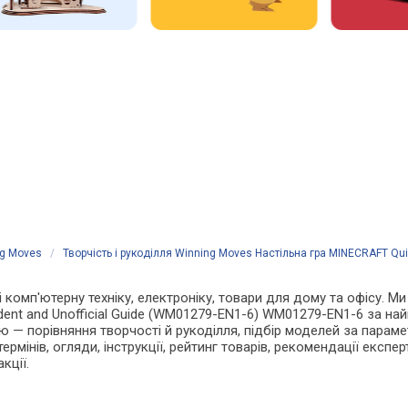
ng Moves
/
Творчість і рукоділля Winning Moves Настільна гра MINECRAFT Qui
 і комп'ютерну техніку, електроніку, товари для дому та офісу. М
dent and Unofficial Guide (WM01279-EN1-6) WM01279-EN1-6 за на
 — порівняння творчості й рукоділля, підбір моделей за параме
ермінів, огляди, інструкції, рейтинг товарів, рекомендації експер
кції.