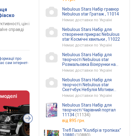
Nebulous Stars Набір гравюр
вця
Nebulous star Гратаж , 11014
 фіаско
Немає доставки по Україні
ктивності, цін і
Nebulous Stars Набір для
Valve справді
створення прикрас Nebulous
star Космічні хвильки , 11022
Немає доставки по Україні
Nebulous Stars Набір для
формації про
творчості Nebulous star
дає сам інтернет-
Розмальовка Візерунки на
оксамиті ,11026
Немає доставки по Україні
Nebulous Stars Набір для
творчості Nebulous star
Скетчбук Небулія Мотиви
космосу ,11101
Немає доставки по Україні
Nebulous Stars Набір для
творчості Чарівний портал
11134
(11134)
від
895 грн.
Trefl Пазл "Колібрі в тропіках"
10880
(10880)