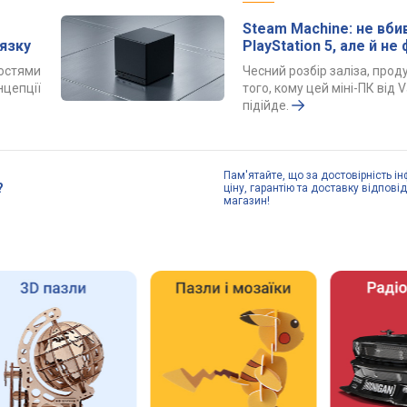
Steam Machine: не вби
язку
PlayStation 5, але й не
костями
Чесний розбір заліза, проду
нцепції
того, кому цей міні-ПК від 
підійде.
Пам'ятайте, що за достовірність ін
?
ціну, гарантію та доставку відпові
магазин!