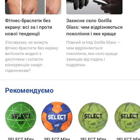
Фітнес-браслети без
Захисне скло Gorilla
екрану: всі за і проти
Glass: чим відрізняються
нової тенденції
покоління і яке краще
З'ясовуємо, чи можуть
Повний огляд Gorilla Glass —
фітнес-браслети без екрану
чим відрізняються
витіснити моделі з
покоління, яке скло краще
дисплеєм і скласти
захищає від падінь і
конкуренцію смарт-
подряпин.
годинникам?
Рекомендуємо
SELECT М'яч
SELECT М'яч
SELECT М'яч
SELECT М'я