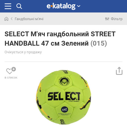
Гандбольні м'ячі
Фільтр
Шукали
раніше
SELECT М'яч гандбольний STREET
HANDBALL 47 см Зелений
(015)
Очікується у продажу
в список