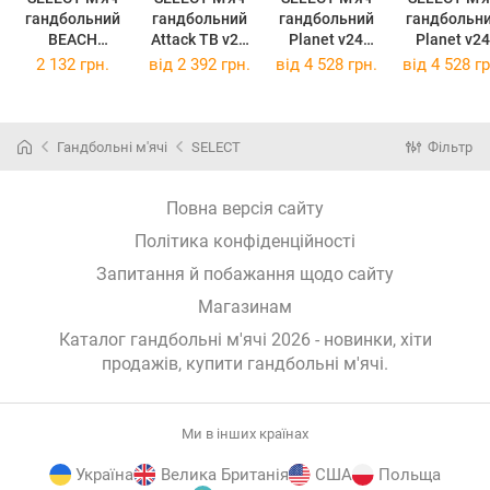
гандбольний
гандбольний
гандбольний
гандбольн
BEACH
Attack TB v22
Planet v24
Planet v24
HANDBALL V21
Blue-Orange
Green №2
Green №3
2 132 грн.
від
2 392 грн.
від
4 528 грн.
від
4 528 гр
салатовий Уні
№0
2 250025-008 2
Гандбольні м'ячі
SELECT
Фільтр
Повна версія сайту
Політика конфіденційності
Запитання й побажання щодо сайту
Магазинам
Каталог гандбольні м'ячі 2026 - новинки, хіти
продажів,
купити гандбольні м'ячі
.
Ми в інших країнах
Україна
Велика Британія
США
Польща