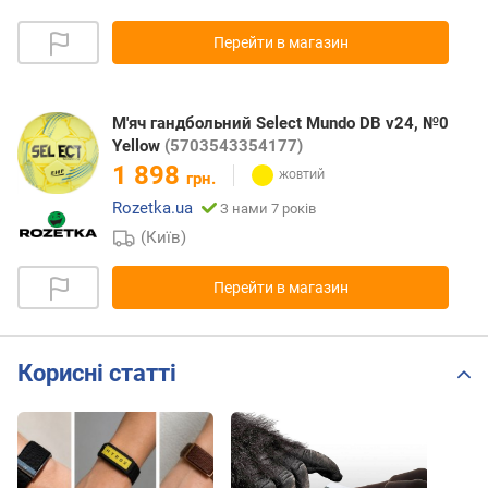
Перейти в магазин
М'яч гандбольний Select Mundo DB v24, №0
Yellow
(5703543354177)
1 898
грн.
Rozetka.ua
З нами 7 років
(Київ)
Перейти в магазин
Корисні статті