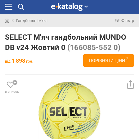
Гандбольні м'ячі
Фільтр
Шукали
раніше
SELECT М'яч гандбольний MUNDO
DB v24 Жовтий 0
(166085-552 0)
2
1 898
ПОРІВНЯТИ ЦІНИ
від
грн.
в список