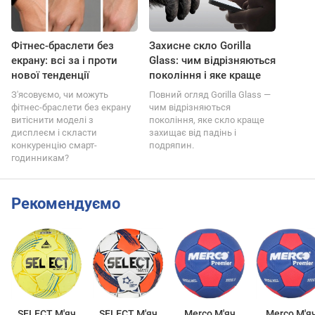
Фітнес-браслети без
Захисне скло Gorilla
екрану: всі за і проти
Glass: чим відрізняються
нової тенденції
покоління і яке краще
З'ясовуємо, чи можуть
Повний огляд Gorilla Glass —
фітнес-браслети без екрану
чим відрізняються
витіснити моделі з
покоління, яке скло краще
дисплеєм і скласти
захищає від падінь і
конкуренцію смарт-
подряпин.
годинникам?
Рекомендуємо
SELECT М'яч
SELECT М'яч
Merco М'яч
Merco М'я