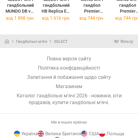
гандбольний
гандбольний
гандбол
гандбол
MUNDO DB v24
HB Replica Ehf
Premier
Premier
жовтий Уні 1
European
handball ball,
handball bal
від
1 898 грн.
від
1 616 грн.
від
744 грн.
від
744 грн
166085-552 1
League v25
No. 2 ID66328 2
No. 3 Blue
білий,
ID66329
червоний
Унісекс 2
Гандбольні м'ячі
SELECT
Фільтр
Повна версія сайту
Політика конфіденційності
Запитання й побажання щодо сайту
Магазинам
Каталог гандбольні м'ячі 2026 - новинки, хіти
продажів,
купити гандбольні м'ячі
.
Ми в інших країнах
Україна
Велика Британія
США
Польща