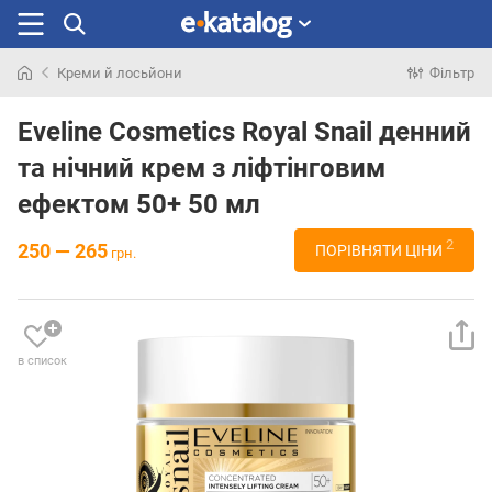
Креми й лосьйони
Фільтр
Шукали
раніше
Eveline Cosmetics Royal Snail денний
та нічний крем з ліфтінговим
ефектом 50+ 50 мл
2
250 — 265
ПОРІВНЯТИ ЦІНИ
грн.
в список