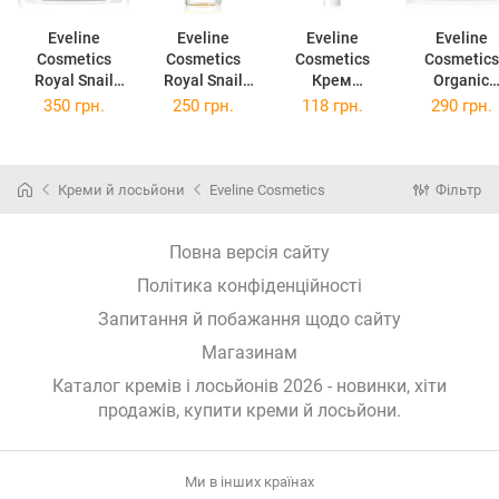
Eveline
Eveline
Eveline
Eveline
Cosmetics
Cosmetics
Cosmetics
Cosmetics
Royal Snail
Royal Snail
Крем
Organic
денний та
Міцелярна
депіляторний
Aloe+Collag
350 грн.
250 грн.
118 грн.
290 грн.
нічний крем
вода з
ультрашвидки
активний
60+ з
відновлюючи
й 3 хвилини, з
гель-крем д
омолоджуючи
м ефектом
алое вера, 125
інтенсивно
м ефектом 50
500 мл
мл
зволоженн
Креми й лосьйони
Eveline Cosmetics
Фільтр
мл
має
заспокійли
властивості
Повна версія сайту
мл
Політика конфіденційності
Запитання й побажання щодо сайту
Магазинам
Каталог кремів і лосьйонів 2026 - новинки, хіти
продажів,
купити креми й лосьйони
.
Ми в інших країнах