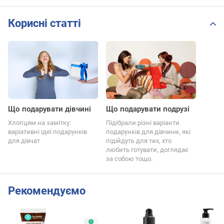
Корисні статті
Що подарувати дівчині
Що подарувати подрузі
Хлопцям на замітку:
Підібрали різні варіанти
варіативні ідеї подарунків
подарунків для дівчини, які
для дівчат
підійдуть для тих, хто
любить готувати, доглядає
за собою тощо.
Рекомендуємо