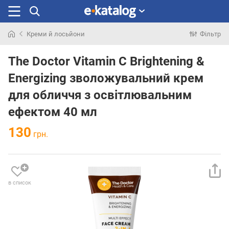
Креми й лосьйони
Фільтр
Шукали
раніше
The Doctor Vitamin C Brightening &
Energizing зволожувальний крем
для обличчя з освітлювальним
ефектом 40 мл
130
грн.
в список