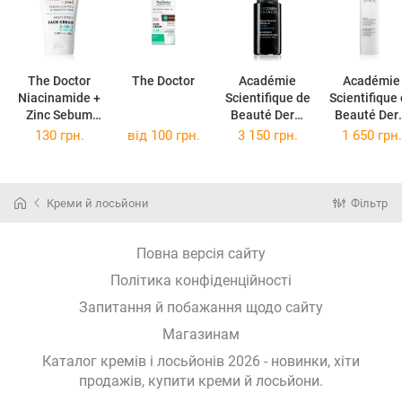
The Doctor
The Doctor
Académie
Académie
Niacinamide +
Scientifique de
Scientifique
Zinc Sebum
Beauté Derm
Beauté Der
Control &
Acte
Acte
130 грн.
від
100 грн.
3 150 грн.
1 650 грн.
Smooth Tone
інтенсивна
розяснююч
крем для
зволожуюча
сироватка 
обличчя для
сироватка 30
зволожуюч
контролю
мл
ефектом 2
Креми й лосьйони
Фільтр
жирності
мл
шкіри 40 мл
Повна версія сайту
Політика конфіденційності
Запитання й побажання щодо сайту
Магазинам
Каталог кремів і лосьйонів 2026 - новинки, хіти
продажів,
купити креми й лосьйони
.