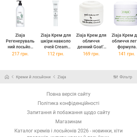
Ziaja
Ziaja Крем для
Ziaja Крем для
Ziaja Крем 
Регенеруваль
шкіри навколо
обличчя
обличчя легка
ний лосьйон
очей Cream
денний Goat's
формула
для тіла Body
For Skin Around
Milk Day
Оливковий
217 грн.
112 грн.
169 грн.
141 грн.
Lotion Олія
The Eyes
Cream, 50 мл
100 мл
авокадо, 400
Козине
мл
молоко, 15 мл
Креми й лосьйони
Ziaja
Фільтр
Повна версія сайту
Політика конфіденційності
Запитання й побажання щодо сайту
Магазинам
Каталог кремів і лосьйонів 2026 - новинки, хіти