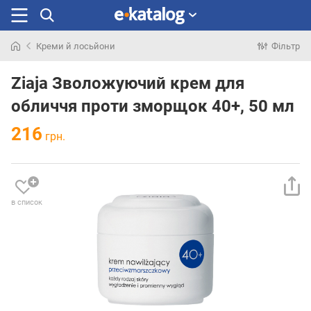
Креми й лосьйони
Фільтр
Шукали
раніше
Ziaja Зволожуючий крем для
обличчя проти зморщок 40+, 50 мл
216
грн.
в список