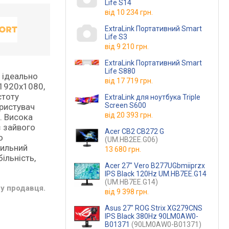
Life S14
від
10 234 грн.
ExtraLink Портативний Smart
Life S3
від
9 210 грн.
ExtraLink Портативний Smart
Life S880
й ідеально
від
17 719 грн.
 1920x1080,
стоту
ExtraLink для ноутбука Triple
Screen S600
ористувач
від
20 393 грн.
. Висока
з зайвого
Acer CB2 CB272 G
о
(UM.HB2EE.G06)
тильний
13 680 грн.
ільність,
Acer 27" Vero B277UGbmiiprzx
IPS Black 120Hz UM.HB7EE.G14
(UM.HB7EE.G14)
у продавця.
від
9 398 грн.
Asus 27" ROG Strix XG279CNS
IPS Black 380Hz 90LM0AW0-
B01371
(90LM0AW0-B01371)