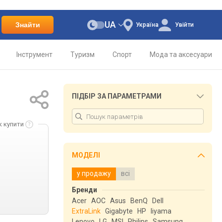
UA
Знайти
Україна
Увійти
Інструмент
Туризм
Спорт
Мода та аксесуари
ПІДБІР ЗА ПАРАМЕТРАМИ
к купити
МОДЕЛІ
у продажу
всі
Бренди
Acer
AOC
Asus
BenQ
Dell
ExtraLink
Gigabyte
HP
Iiyama
Lenovo
LG
MSI
Philips
Samsung