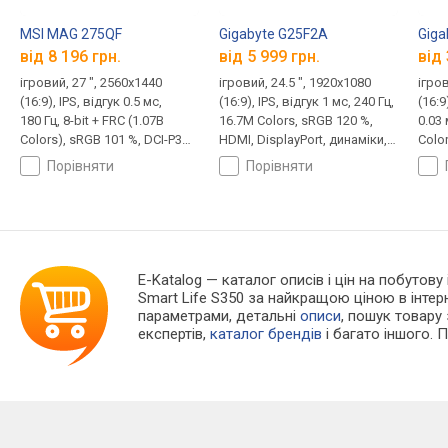
MSI MAG 275QF
Gigabyte G25F2A
Giga
від 8 196 грн.
від 5 999 грн.
від 
ігровий, 27 ", 2560x1440
ігровий, 24.5 ", 1920x1080
ігров
(16:9), IPS, відгук 0.5 мс,
(16:9), IPS, відгук 1 мс, 240 Гц,
(16:9
180 Гц, 8-bit + FRC (1.07B
16.7M Colors, sRGB 120 %,
0.03 
Colors), sRGB 101 %, DCI-P3
HDMI, DisplayPort, динаміки,
Color
78 %, HDMI, DisplayPort, VESA
AMD FreeSync Premium, HDR,
2.1, 
порівняти
порівняти
Adaptive-Sync, HDR, TÜV
TÜV Rheinland
Mode)
Rheinland
USB-
пере
AMD 
NVID
HDR
E-Katalog
— каталог описів і цін на побутову
Smart Life S350 за найкращою ціною в інте
параметрами, детальні
описи
, пошук товару
експертів,
каталог брендів
і багато іншого. 