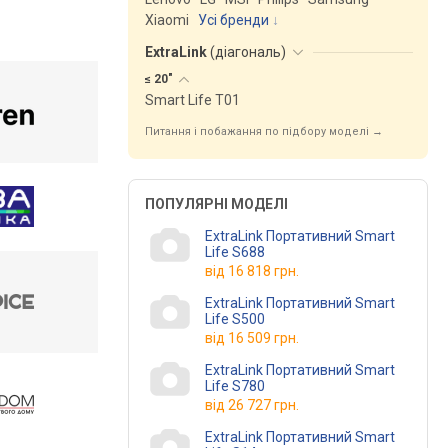
Xiaomi
Усі бренди
ExtraLink
(
діагональ
)
≤
20"
Smart Life T01
Питання і побажання по підбору моделі →
ПОПУЛЯРНІ МОДЕЛІ
ExtraLink Портативний Smart
Life S688
від
16 818 грн.
ExtraLink Портативний Smart
Life S500
від
16 509 грн.
ExtraLink Портативний Smart
Life S780
від
26 727 грн.
ExtraLink Портативний Smart