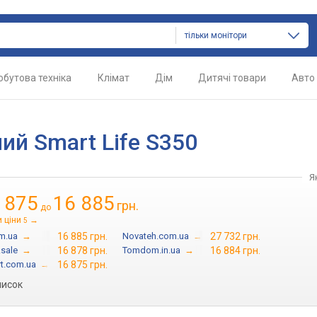
тільки монітори
обутова техніка
Клімат
Дім
Дитячі товари
Авто
ий Smart Life S350
Я
 875
16 885
грн.
до
 ціни
→
5
m.ua
→
16 885 грн.
Novateh.com.ua
→
27 732 грн.
.sale
→
16 878 грн.
Tomdom.in.ua
→
16 884 грн.
t.com.ua
→
16 875 грн.
писок