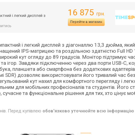
16 875
грн.
актний і легкий дисплей з
Перейти в магазин
житись
омпактний і легкий дисплей з діагоналлю 13,3 дюйма, яки
Оснащений IPS-матрицею та роздільною здатністю Full HD
широкий кут огляду до 89 градусів. Монітор підтримує ча
 та ігор. Завдяки підключенню через два порти USB-C, к
тбука, планшета або смартфона без додаткових адаптерів
мі SDR) дозволяє використовувати його тривалий час бе
регульований кут нахил для комфортного перегляду і легк
льним для мобільних професіоналів та студентів. Його с
 сучасне та функціональне рішення для тих, хто цінує моб
инів. Перед купівлею
обов'язково уточнюйте всю інформацію 