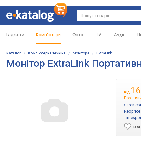
Гаджети
Комп'ютери
Фото
TV
Аудіо
П
Каталог
/
Комп'ютерна техніка
/
Монітори
/
ExtraLink
Монітор
ExtraLink Портативн
16
від
Порівняти
Saren.co
Redprice
Timespor
в с