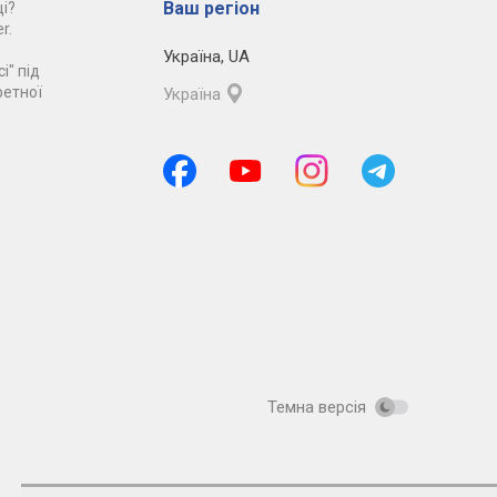
Ваш регіон
і?
r.
Україна
,
UA
і" під
ретної
Україна
Темна версія