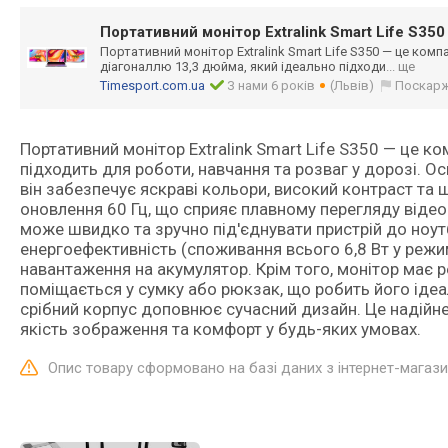
Портативний монітор Extralink Smart Life S350
Портативний монітор Extralink Smart Life S350 — це комп
діагоналлю 13,3 дюйма, який ідеально підходи
... ще
Timesport.com.ua
З нами 6 років
(Львів)
Поскар
Портативний монітор Extralink Smart Life S350 — це к
підходить для роботи, навчання та розваг у дорозі. 
він забезпечує яскраві кольори, високий контраст та 
оновлення 60 Гц, що сприяє плавному перегляду відео
може швидко та зручно під'єднувати пристрій до ноу
енергоефективність (споживання всього 6,8 Вт у режи
навантаження на акумулятор. Крім того, монітор має 
поміщається у сумку або рюкзак, що робить його ідеа
срібний корпус доповнює сучасний дизайн. Це надійне,
якість зображення та комфорт у будь-яких умовах.
Опис товару сформовано на базі даних з інтернет-магаз