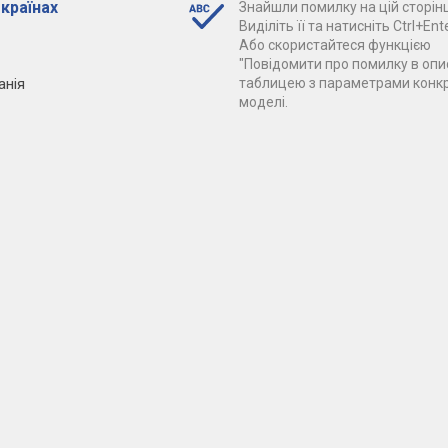
 країнах
Знайшли помилку на цій сторінц
Виділіть її та натисніть Ctrl+Ente
Або скористайтеся функцією
"Повідомити про помилку в опис
анія
таблицею з параметрами конк
моделі.