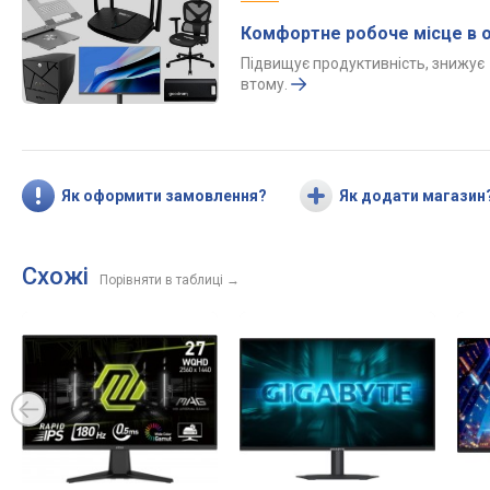
Комфортне робоче місце в о
Підвищує продуктивність, знижує
втому.
Як оформити замовлення?
Як додати магазин
Схожі
Порівняти в таблиці
→