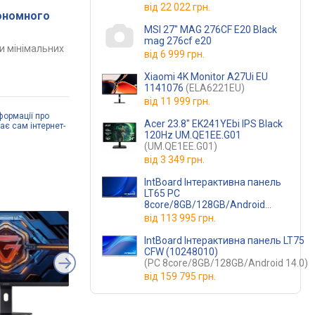
від
22 022 грн.
кономного
MSI 27" MAG 276CF E20 Black
mag 276cf e20
и мінімальних
від
6 999 грн.
Xiaomi 4K Monitor A27Ui EU
1141076
(ELA6221EU)
від
11 999 грн.
формації про
Acer 23.8" EK241YEbi IPS Black
дає сам інтернет-
120Hz UM.QE1EE.G01
(UM.QE1EE.G01)
від
3 349 грн.
IntBoard Інтерактивна панель
LT65 PC
8core/8GB/128GB/Android
14.0)
(10246009)
від
113 995 грн.
IntBoard Інтерактивна панель LT75
CFW (10248010)
(PC 8core/8GB/128GB/Android 14.0)
від
159 795 грн.