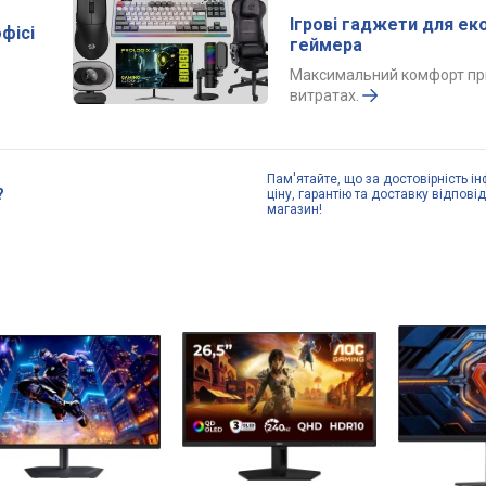
Ігрові гаджети для е
фісі
геймера
Максимальний комфорт пр
витратах.
Пам'ятайте, що за достовірність ін
?
ціну, гарантію та доставку відпові
магазин!