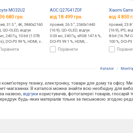
byte MO32U2
AOC Q27G41ZDF
Xiaomi Gami
36 680 грн.
від 18 499 грн.
від 4 850 г
ий, 31.5 ", 4K, 3840x2160
ігровий, 26.5 ", 2560x1440
ігровий, 23.8
), QD-OLED, відгук
(16:9), QD-OLED, відгук
(16:9), IPS, ві
мс, 240 Гц, 10-bit (1.07B
0.03 мс, 240 Гц, sRGB 147.6 %,
8-bit (16.7M 
s), DCI-P3 99 %, HDMI, v
DCI-P3 99.1 %, HDMI,
100 %, DCI-P3
DisplayPort, USB-C (DP Alt
DisplayPort, NVIDIA G-Sync
DisplayPort,
порівняти
порівняти
порівн
, Power Delivery, ХАБ:
Compatible, VESA Adaptive-
Premium, NVI
A 2x5Gbps, KVM-
Sync, HDR, TÜV Rheinland
Compatible, 
ключатель, динаміки,
Rheinland
Каталог
/
Моніто
FreeSync Premium Pro,
IA G-Sync Compatible,
 і комп'ютерну техніку, електроніку, товари для дому та офісу. М
рнет-магазинах. В каталозі можна знайти всю необхідну для ви
 за назвою,
відгуки
користувачів, фотогалереї товарів, глосарій те
Передрук будь-яких матеріалів тільки за письмовою згодою реда