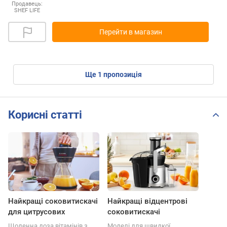
Продавець:
SHEF LIFE
Перейти в магазин
ще
1
пропозиція
Корисні статті
Найкращі соковитискачі
Найкращі відцентрові
для цитрусових
соковитискачі
Щоденна доза вітамінів з
Моделі для швидкої