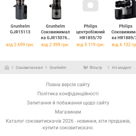
Grunhelm
Grunhelm
Philips
Philips
GJR15113
Соковижимал
центробіжний
Соковижим
ка GJR15076 -
HR1855/70
ка HR1889/
150 Вт
від
2 699 грн.
від
2 399 грн.
від
5 119 грн.
від
6 132 гр
Соковитискачі
Grunhelm
Фільтр
Усі моделі
Повна версія сайту
Політика конфіденційності
Запитання й побажання щодо сайту
Магазинам
Каталог соковитискачів 2026 - новинки, хіти продажів,
купити соковитискачі
.