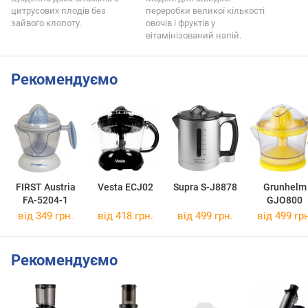
цитрусових плодів без
переробки великої кількості
зайвого клопоту.
овочів і фруктів у
вітамінізований напій.
Рекомендуємо
FIRST Austria
Vesta ECJ02
Supra S-J8878
Grunhelm
FA-5204-1
GJO800
від 349 грн.
від 418 грн.
від 499 грн.
від 499 грн
Рекомендуємо