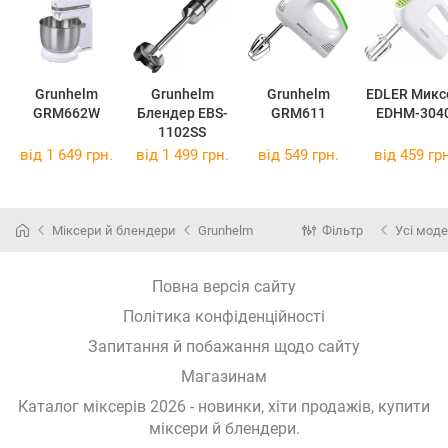
Grunhelm
Grunhelm
Grunhelm
EDLER Микс
GRM662W
Блендер EBS-
GRM611
EDHM-304
1102SS
від
1 649 грн.
від
1 499 грн.
від
549 грн.
від
459 грн
Міксери й блендери
Grunhelm
Фільтр
Усі моде
Повна версія сайту
Політика конфіденційності
Запитання й побажання щодо сайту
Магазинам
Каталог міксерів 2026 - новинки, хіти продажів,
купити
міксери й блендери
.