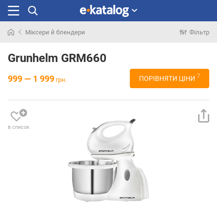
Міксери й блендери
Фільтр
Шукали
раніше
Grunhelm GRM660
7
999 — 1 999
ПОРІВНЯТИ ЦІНИ
грн.
в список