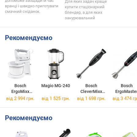
допоможе заощадити час
Для яких задач краще
вранці і швидко приготувати
купити стаціонарний
смачний сніданок.
блендер, а для яких
занурювальний
Рекомендуємо
Bosch
Magio MG-240
Bosch
Bosch
ErgoMixx
CleverMixx
ErgoMaste
MFQ36490
MSM2620B
MSM4B67
від 2 994 грн.
від 1 525 грн.
від 1 698 грн.
від 3 474 гр
Рекомендуємо