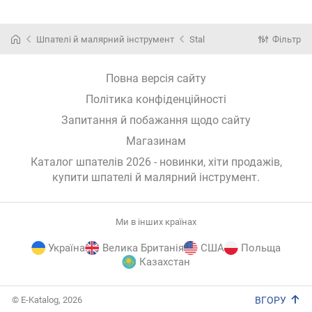
(80х250мм)
Шпателі й малярний інструмент
Stal
Фільтр
Повна версія сайту
Політика конфіденційності
Запитання й побажання щодо сайту
Магазинам
Каталог шпателів 2026 - новинки, хіти продажів,
купити шпателі й малярний інструмент
.
Ми в інших країнах
Україна
Велика Британія
США
Польща
Казахстан
E-
© E-Katalog, 2026
ВГОРУ
Katalog