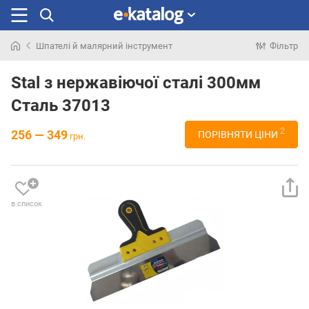
Шпателі й малярний інструмент
Фільтр
Шукали
раніше
Stal з нержавіючої сталі 300мм
Сталь 37013
2
256 — 349
ПОРІВНЯТИ ЦІНИ
грн.
в список