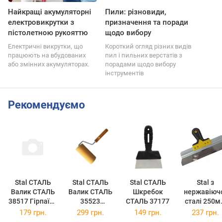
Найкращі акумуляторні
Пили: різновиди,
електровикрутки з
призначення та поради
пістолетною рукояттю
щодо вибору
Електричні викрутки, що
Короткий огляд різних видів
працюють на вбудованих
пил і пильних верстатів з
або змінних акумуляторах.
порадами щодо вибору
інструментів
Рекомендуємо
Stal СТАЛЬ
Stal СТАЛЬ
Stal СТАЛЬ
Stal з
Валик СТАЛЬ
Валик СТАЛЬ
Шкребок
нержавіюч
38517 Гірпаїнт
35523
СТАЛЬ 37177
сталі 250м
(250х48х8 мм)
структурний
Сталь 3701
179 грн.
299 грн.
149 грн.
237 грн.
поролоновий