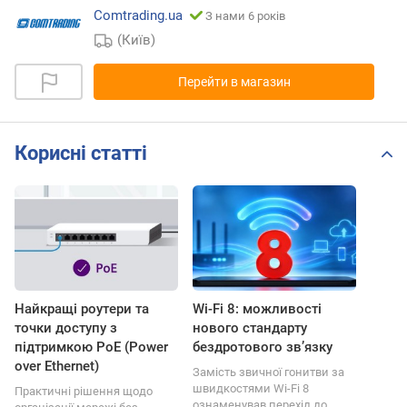
Comtrading.ua
З нами 6 років
(Київ)
Перейти в магазин
Корисні статті
Найкращі роутери та
Wi-Fi 8: можливості
точки доступу з
нового стандарту
підтримкою PoE (Power
бездротового зв’язку
over Ethernet)
Замість звичної гонитви за
швидкостями Wi-Fi 8
Практичні рішення щодо
ознаменував перехід до