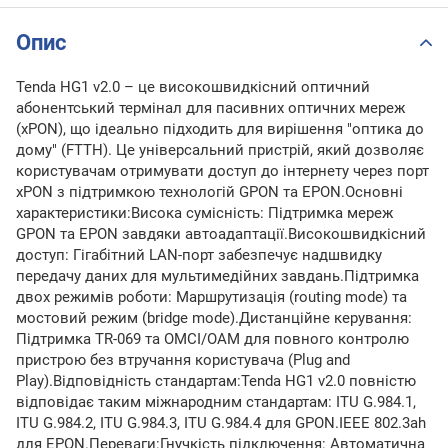
Опис
Tenda HG1 v2.0 – це високошвидкісний оптичний
абонентський термінал для пасивних оптичних мереж
(xPON), що ідеально підходить для вирішення "оптика до
дому" (FTTH). Це універсальний пристрій, який дозволяє
користувачам отримувати доступ до інтернету через порт
xPON з підтримкою технологій GPON та EPON.Основні
характеристики:Висока сумісність: Підтримка мереж
GPON та EPON завдяки автоадаптації.Високошвидкісний
доступ: Гігабітний LAN-порт забезпечує надшвидку
передачу даних для мультимедійних завдань.Підтримка
двох режимів роботи: Маршрутизація (routing mode) та
мостовий режим (bridge mode).Дистанційне керування:
Підтримка TR-069 та OMCI/OAM для повного контролю
пристрою без втручання користувача (Plug and
Play).Відповідність стандартам:Tenda HG1 v2.0 повністю
відповідає таким міжнародним стандартам: ITU G.984.1,
ITU G.984.2, ITU G.984.3, ITU G.984.4 для GPON.IEEE 802.3ah
для EPON.Переваги:Гнучкість підключення: Автоматична