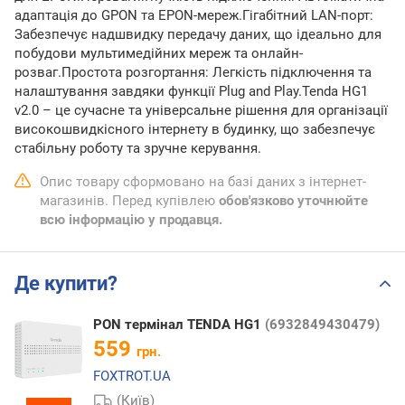
адаптація до GPON та EPON-мереж.Гігабітний LAN-порт:
Забезпечує надшвидку передачу даних, що ідеально для
побудови мультимедійних мереж та онлайн-
розваг.Простота розгортання: Легкість підключення та
налаштування завдяки функції Plug and Play.Tenda HG1
v2.0 – це сучасне та універсальне рішення для організації
високошвидкісного інтернету в будинку, що забезпечує
стабільну роботу та зручне керування.
Опис товару сформовано на базі даних з інтернет-
магазинів. Перед купівлею
обов'язково уточнюйте
всю інформацію у продавця.
Де купити?
PON термінал TENDA HG1
(6932849430479)
559
грн.
FOXTROT.UA
(Київ)