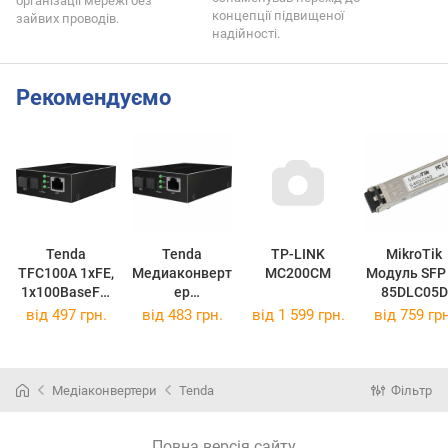
організації мережі без
концепції підвищеної
зайвих проводів.
надійності.
Рекомендуємо
Tenda
Tenda
TP-LINK
MikroTik
TFC100A 1xFE,
Медиаконверт
MC200CM
Модуль SFP S
1x100BaseFX,
ер
85DLC05D
SM, WDM,
одномодовий
від
497 грн.
від
483 грн.
від
1 599 грн.
від
759 грн
20км, SC
TFC100B
Медіаконвертери
Tenda
Фільтр
Повна версія сайту