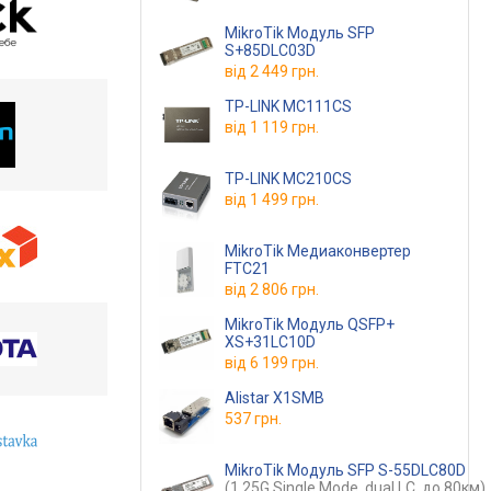
MikroTik Модуль SFP
S+85DLC03D
від
2 449 грн.
TP-LINK MC111CS
від
1 119 грн.
TP-LINK MC210CS
від
1 499 грн.
MikroTik Медиаконвертер
FTC21
від
2 806 грн.
MikroTik Модуль QSFP+
XS+31LC10D
від
6 199 грн.
Alistar X1SMB
537 грн.
MikroTik Модуль SFP S-55DLC80D
(1.25G Single Mode, dual LC, до 80км)