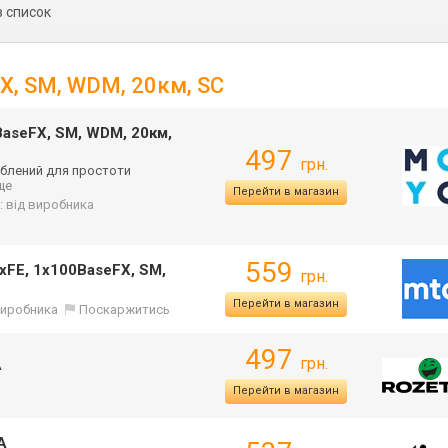
в список
X, SM, WDM, 20км, SC
aseFX, SM, WDM, 20км,
497
грн.
роблений для простоти
 ще
Перейти в магазин
: від виробника
559
xFE, 1x100BaseFX, SM,
грн.
Перейти в магазин
 виробника
Поскаржитись
497
грн.
A
Перейти в магазин
A