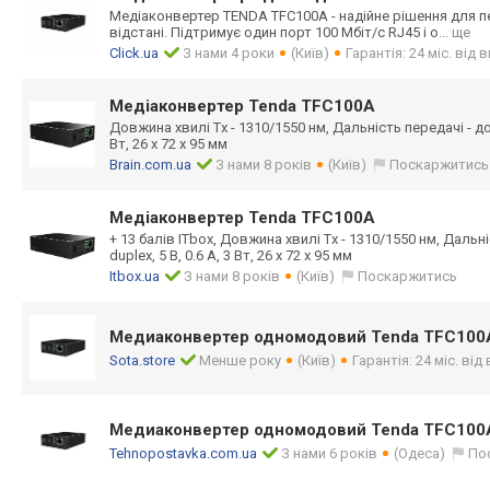
Медіаконвертер TENDA TFC100A - надійне рішення для пе
відстані. Підтримує один порт 100 Мбіт/с RJ45 і о
... ще
Click.ua
З нами 4 роки
(Київ)
Гарантія: 24 міс. від
Медіаконвертер Tenda TFC100A
Довжина хвилі Tx - 1310/1550 нм, Дальність передачі - до 20
Вт, 26 x 72 x 95 мм
Brain.com.ua
З нами 8 років
(Київ)
Поскаржитись
Медіаконвертер Tenda TFC100A
+ 13 балів ITbox, Довжина хвилі Tx - 1310/1550 нм, Дальніс
duplex, 5 В, 0.6 А, 3 Вт, 26 x 72 x 95 мм
Itbox.ua
З нами 8 років
(Київ)
Поскаржитись
Медиаконвертер одномодовий Tenda TFC100
Sota.store
Менше року
(Київ)
Гарантія: 24 міс. ві
Медиаконвертер одномодовий Tenda TFC100
Tehnopostavka.com.ua
З нами 6 років
(Одеса)
По