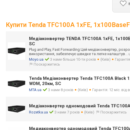
Купити Tenda TFC100A 1xFE, 1x100BaseF
Медіаконвертер TENDA TFC100A 1xFE, 1x100B
SC
Plug and Play, Fast Forwarding Цей медіаконвертер, роз
використання, забезпечує швидке та легке налаштув
...
Moyo.ua
З нами більше 10-ти років
(Київ)
Гарантія
Поскаржитись
Tenda Медіаконвертер Tenda TFC100A Black 1
WDM, 20км, SC
MTA.ua
З нами 8 років
(Київ)
Гарантія: 12 міс. від
Медіаконвертер одномодовий Tenda TFC100
Rozetka.ua
З нами 7 років
(Київ)
Поскаржитись
Медиаконвертер одномодовий Tenda TFC100