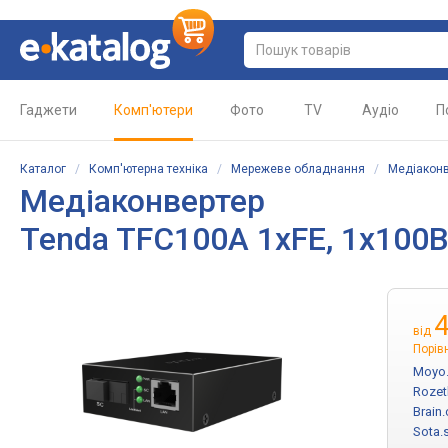
Гаджети
Комп'ютери
Фото
TV
Аудіо
П
Каталог
/
Комп'ютерна техніка
/
Мережеве обладнання
/
Медіаконв
Медіаконвертер
Tenda TFC100A 1xFE, 1x100B
від
Порів
Moyo
Rozet
Brain
Sota.