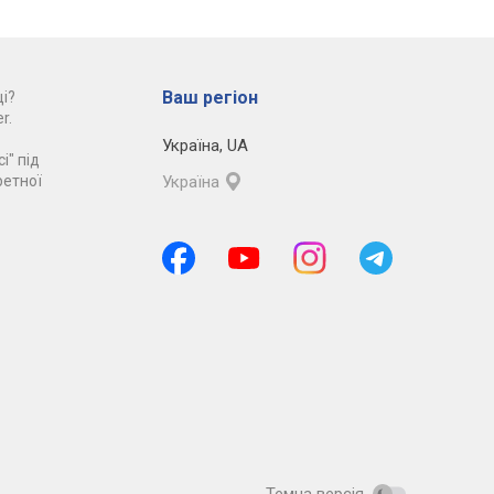
Ваш регіон
і?
r.
Україна
,
UA
і" під
ретної
Україна
Темна версія