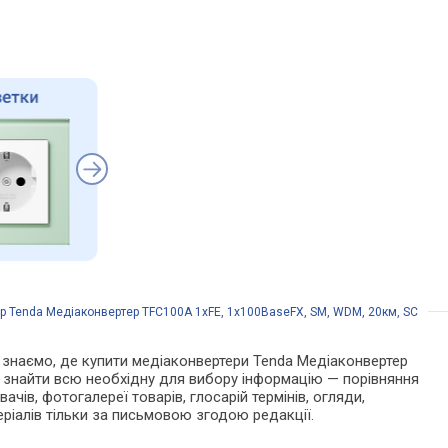
р Tenda Медіаконвертер TFC100A 1xFE, 1x100BaseFX, SM, WDM, 20км, SC
 Ми знаємо, де купити медіаконвертери Tenda Медіаконвертер
а знайти всю необхідну для вибору інформацію — порівняння
чів, фотогалереї товарів, глосарій термінів, огляди,
еріалів тільки за письмовою згодою редакції.