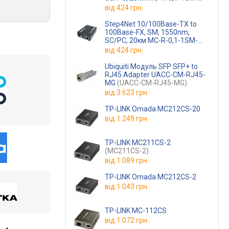
1310n
від
424 грн.
(MC-R-0,1-1SM-1310nm-20-LFP)
Step4Net 10/100Base-TX to
100Base-FX, SM, 1550nm,
SC/PC, 20км MC-R-0,1-1SM-
1550n
від
424 грн.
(MC-R-0,1-1SM-1550nm-20-LFP)
Ubiquiti Модуль SFP SFP+ to
RJ45 Adapter UACC-CM-RJ45-
MG
(UACC-CM-RJ45-MG)
від
3 623 грн.
TP-LINK Omada MC212CS-20
від
1 249 грн.
TP-LINK MC211CS-2
(MC211CS-2)
від
1 089 грн.
TP-LINK Omada MC212CS-2
від
1 043 грн.
TP-LINK MC-112CS
від
1 072 грн.