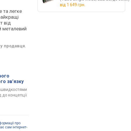
від
1 649 грн.
е та легке
найкращі
т від
й металевий
у продавця.
вого
го зв’язку
а швидкостями
д до концепції
формації про
дає сам інтернет-