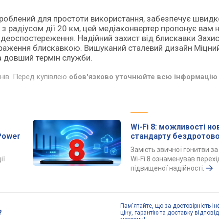
озроблений для простоти використання, забезпечує швидк
з радіусом дії 20 км, цей медіаконвертер пропонує вам 
деоспостереження. Надійний захист від блискавки Захис
ураження блискавкою. Вишуканий сталевий дизайн Міцни
а довший термін служби.
инів. Перед купівлею
обов'язково уточнюйте всю інформацію 
Wi-Fi 8: можливості но
Power
стандарту бездротово
Замість звичної гонитви з
ії
Wi-Fi 8 ознаменував перехі
підвищеної надійності.
Пам'ятайте, що за достовірність ін
?
ціну, гарантію та доставку відпові