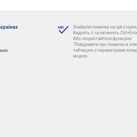
 країнах
Знайшли помилку на цій сторінц
Виділіть її та натисніть Ctrl+Ente
Або скористайтеся функцією
"Повідомити про помилку в опис
анія
таблицею з параметрами конк
моделі.