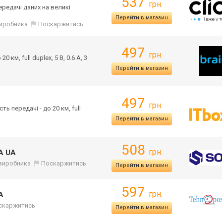
537
грн.
редачі даних на великі
Перейти в магазин
 виробника
Поскаржитись
497
грн.
 км, full duplex, 5 В, 0.6 А, 3
Перейти в магазин
497
грн.
ть передачі - до 20 км, full
Перейти в магазин
508
грн.
A UA
д виробника
Поскаржитись
Перейти в магазин
597
грн.
A
скаржитись
Перейти в магазин