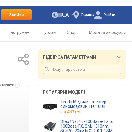
UA
Знайти
Україна
Увійти
Інструмент
Туризм
Спорт
Мода та аксесуари
ПІДБІР ЗА ПАРАМЕТРАМИ
к купити
ПОПУЛЯРНІ МОДЕЛІ
Tenda Медиаконвертер
одномодовий TFC100B
від
483 грн.
Step4Net 10/100Base-TX to
100Base-FX, SM, 1310nm,
SC/PC, 20км MC-R-0,1-1SM-