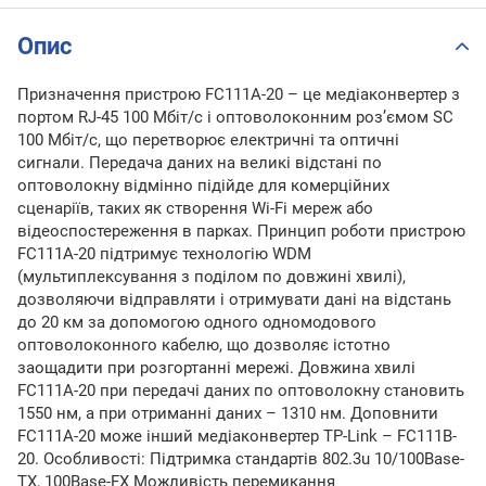
Опис
Призначення пристрою FC111A-20 – це медіаконвертер з
портом RJ-45 100 Мбіт/с і оптоволоконним роз’ємом SC
100 Мбіт/с, що перетворює електричні та оптичні
сигнали. Передача даних на великі відстані по
оптоволокну відмінно підійде для комерційних
сценаріїв, таких як створення Wi-Fi мереж або
відеоспостереження в парках. Принцип роботи пристрою
FC111A-20 підтримує технологію WDM
(мультиплексування з поділом по довжині хвилі),
дозволяючи відправляти і отримувати дані на відстань
до 20 км за допомогою одного одномодового
оптоволоконного кабелю, що дозволяє істотно
заощадити при розгортанні мережі. Довжина хвилі
FC111A-20 при передачі даних по оптоволокну становить
1550 нм, а при отриманні даних – 1310 нм. Доповнити
FC111A-20 може інший медіаконвертер TP-Link – FC111B-
20. Особливості: Підтримка стандартів 802.3u 10/100Base-
TX, 100Base-FX Можливість перемикання