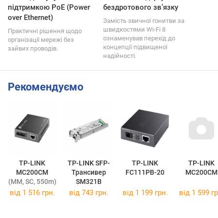
підтримкою PoE (Power
бездротового зв’язку
over Ethernet)
Замість звичної гонитви за
швидкостями Wi-Fi 8
Практичні рішення щодо
ознаменував перехід до
організації мережі без
концепції підвищеної
зайвих проводів.
надійності.
Рекомендуємо
TP-LINK
TP-LINK SFP-
TP-LINK
TP-LINK
MC200CM
Трансивер
FC111PB-20
MC200CM
(MM, SC, 550m)
SM321B
від
1 516 грн.
від
743 грн.
від
1 199 грн.
від
1 599 гр