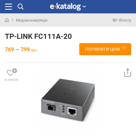
Медіаконвертери
Фільтр
Шукали
раніше
TP-LINK FC111A-20
10
769 — 799
ПОРІВНЯТИ ЦІНИ
грн.
в список