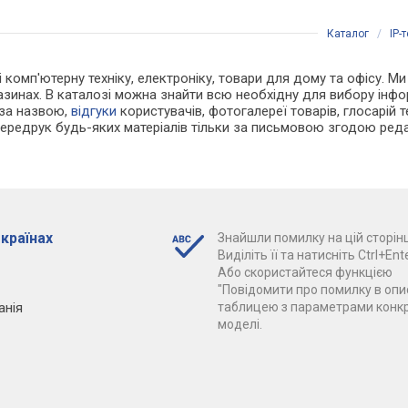
Каталог
/
IP-
 і комп'ютерну техніку, електроніку, товари для дому та офісу. 
азинах. В каталозі можна знайти всю необхідну для вибору ін
 за назвою,
відгуки
користувачів, фотогалереї товарів, глосарій те
Передрук будь-яких матеріалів тільки за письмовою згодою реда
 країнах
Знайшли помилку на цій сторінц
Виділіть її та натисніть Ctrl+Ente
Або скористайтеся функцією
"Повідомити про помилку в опис
анія
таблицею з параметрами конк
моделі.