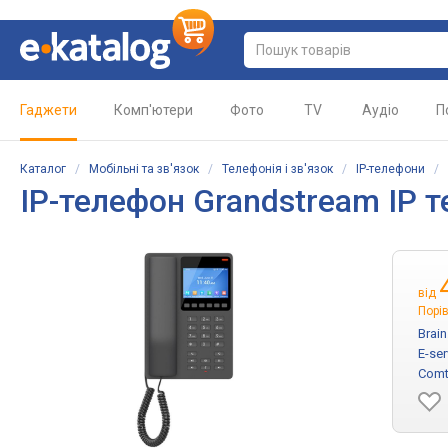
Гаджети
Комп'ютери
Фото
TV
Аудіо
П
Каталог
/
Мобільні та зв'язок
/
Телефонія і зв'язок
/
IP-телефони
/
IP-телефон Grandstream IP 
від
Порів
Brai
E-se
Comt