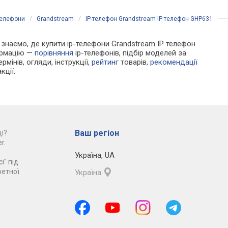
телефони
/
Grandstream
/
IP-телефон Grandstream IP телефон GHP631
Ми знаємо, де купити ip-телефони Grandstream IP телефон
формацію —
порівняння
ip-телефонів, підбір моделей за
рмінів, огляди, інструкції,
рейтинг
товарів,
рекомендації
кції.
Ваш регіон
і?
r.
Україна
,
UA
і" під
ретної
Україна