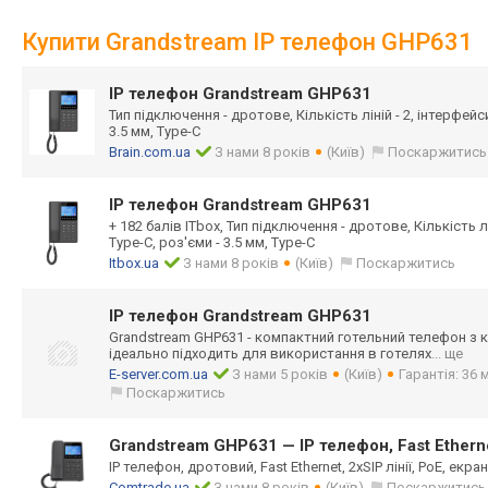
Купити Grandstream IP телефон GHP631
IP телефон Grandstream GHP631
Тип підключення - дротове, Кількість ліній - 2, інтерфейси
3.5 мм, Type-C
Brain.com.ua
З нами 8 років
(Київ)
Поскаржитись
IP телефон Grandstream GHP631
+ 182 балів ITbox, Тип підключення - дротове, Кількість лін
Type-C, роз'єми - 3.5 мм, Type-C
Itbox.ua
З нами 8 років
(Київ)
Поскаржитись
IP телефон Grandstream GHP631
Grandstream GHP631 - компактний готельний телефон з
ідеально підходить для використання в готелях
... ще
E-server.com.ua
З нами 5 років
(Київ)
Гарантія: 36 
Поскаржитись
Grandstream GHP631 — IP телефон, Fast Ethernet
IP телефон, дротовий, Fast Ethernet, 2хSIP лінії, PoE, екран
Comtrade.ua
З нами 8 років
(Київ)
Поскаржитись