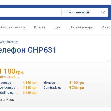
тільки ip-телефони
обутова техніка
Клімат
Дім
Дитячі товари
Авто
Grandstream
телефон GHP631
Я
4 180
грн.
няти ціни
→
5
n.com.ua
→
4 180 грн.
Itbox.ua
→
4 180 грн.
rver.com.ua
→
4 180 грн.
Comtrade.ua
→
4 256 грн.
rading.ua
→
5 686 грн.
в список