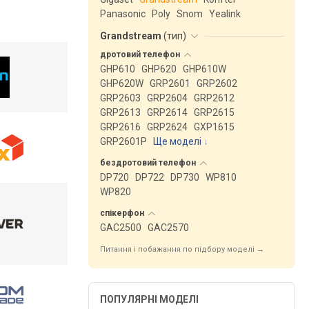
Panasonic
Poly
Snom
Yealink
Grandstream
(
тип
)
дротовий
телефон
GHP610
GHP620
GHP610W
GHP620W
GRP2601
GRP2602
GRP2603
GRP2604
GRP2612
GRP2613
GRP2614
GRP2615
GRP2616
GRP2624
GXP1615
GRP2601P
Ще моделі
↓
бездротовий
телефон
DP720
DP722
DP730
WP810
WP820
спікерфон
GAC2500
GAC2570
Питання і побажання по підбору моделі →
ПОПУЛЯРНІ МОДЕЛІ