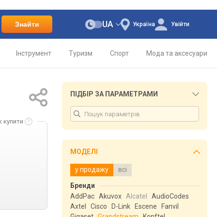
UA
Знайти
Україна
Увійти
Інструмент
Туризм
Спорт
Мода та аксесуари
ПІДБІР ЗА ПАРАМЕТРАМИ
к купити
МОДЕЛІ
у продажу
всі
Бренди
AddPac
Akuvox
Alcatel
AudioCodes
Axtel
Cisco
D-Link
Escene
Fanvil
Gigaset
Grandstream
Konftel