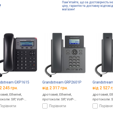
Пам'ятайте, що за достовірність ін
?
ціну, гарантію та доставку відпові
магазин!
ndstream GXP1615
Grandstream GRP2601P
Grandstrea
2 245 грн.
від 2 317 грн.
від 2 527 г
овий, Ethernet,
дротовий, Ethernet,
дротовий, Eth
коли: SIP, VoIP-
протоколи: SIP, VoIP-
протоколи: SI
тів: 1
акаунтів: 2
акаунтів: 4
порівняти
порівняти
порівн