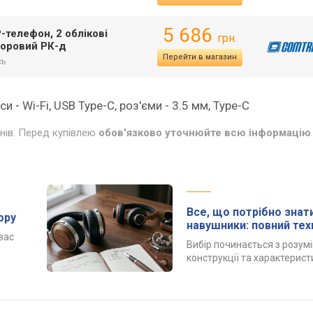
5 686
-телефон, 2 облікові
грн.
льоровий РК-д
Перейти в магазин
сь
си - Wi-Fi, USB Type-C, роз'єми - 3.5 мм, Type-C
инів. Перед купівлею
обов'язково уточнюйте всю інформацію 
Все, що потрібно знат
ору
навушники: повний тех
вас
Вибір починається з розум
конструкції та характерист