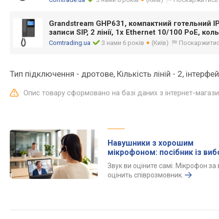
Grandstream GHP631, компактний готельний IP
записи SIP, 2 лінії, 1x Ethernet 10/100 PoE, ко
Comtrading.ua
З нами 6 років
(Київ)
Поскаржити
Тип підключення - дротове, Кількість ліній - 2, інтерфей
Опис товару сформовано на базі даних з інтернет-магаз
Навушники з хорошим
мікрофоном: посібник із виб
Звук ви оціните самі. Мікрофон за 
оцінить співрозмовник.