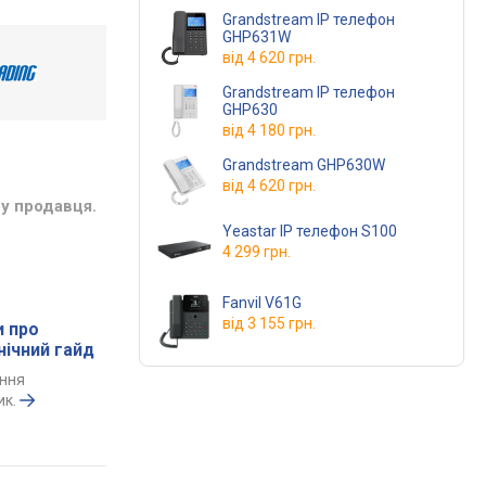
Grandstream IP телефон
GHP631W
від
4 620 грн.
Grandstream IP телефон
GHP630
від
4 180 грн.
Grandstream GHP630W
від
4 620 грн.
у продавця.
Yeastar IP телефон S100
4 299 грн.
Fanvil V61G
від
3 155 грн.
и про
нічний гайд
іння
ик.