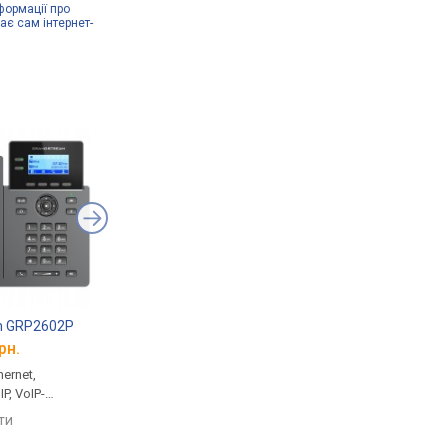
формації про
дає сам інтернет-
m GRP2602P
Grandstream GXP2170
Grandstream GRP2
рн.
від 7 293 грн.
від 3 290 грн.
ernet,
дротовий, USB, протоколи:
дротовий, протоколи:
P, VoIP-
SIP, VoIP-акаунтів: 6
VoIP-акаунтів: 6
яти
порівняти
порівняти