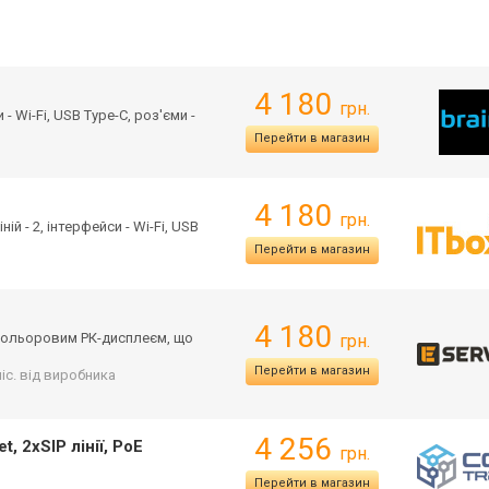
4 180
грн.
 - Wi-Fi, USB Type-C, роз'єми -
Перейти в магазин
4 180
грн.
ій - 2, інтерфейси - Wi-Fi, USB
Перейти в магазин
4 180
 кольоровим РК-дисплеєм, що
грн.
Перейти в магазин
міс. від виробника
4 256
, 2хSIP лінії, PoE
грн.
Перейти в магазин