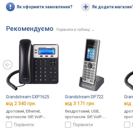
Як оформити замовлення?
Як додати магазин
Рекомендуємо
Порівняти в таблиці
→
Grandstream GXP1625
Grandstream DP722
Gra
від 2 540 грн.
від 3 171 грн.
від 
дротовий, Ethernet,
бездротовий, USB,
дрот
протоколи: SIP, VoIP-
протоколи: SIP, VoIP-
прото
акаунтів: 2
акаунтів: 10
акаун
порівняти
порівняти