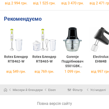
MFQ36490
MSM4B670
HR3020/2
від 2 994 грн.
від 1 525 грн.
від 3 470 грн.
від 2 471 гр
Рекомендуємо
Rotex Блендер
Rotex Блендер
Gorenje
Electrolux
RTB462-W
RTB465-W
Подрібнювач
EHM4B
S501GBK
735373
від
549 грн.
від
769 грн.
1 099 грн.
від
997 грн
(MC385AB-GS)
Міксери й блендери
Eisen
Фільтр
Усі моделі
Повна версія сайту