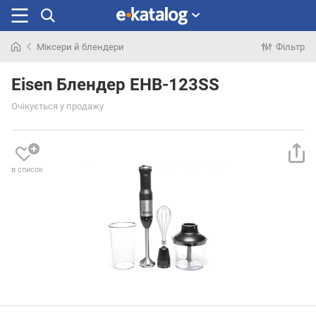
Міксери й блендери
Фільтр
Шукали
раніше
Eisen Блендер EHB-123SS
Очікується у продажу
в список