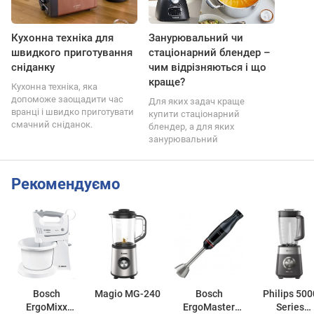
Кухонна техніка для
Занурювальний чи
швидкого приготування
стаціонарний блендер –
сніданку
чим відрізняються і що
краще?
Кухонна техніка, яка
допоможе заощадити час
Для яких задач краще
вранці і швидко приготувати
купити стаціонарний
смачний сніданок.
блендер, а для яких
занурювальний
Рекомендуємо
Bosch
Magio MG-240
Bosch
Philips 500
ErgoMixx
ErgoMaster
Series