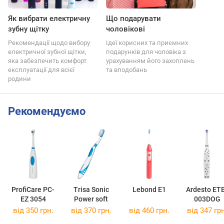
Як вибрати електричну
Що подарувати
зубну щітку
чоловікові
Рекомендації щодо вибору
Ідеї корисних та приємних
електричної зубної щітки,
подарунків для чоловіка з
яка забезпечить комфорт
урахуванням його захоплень
експлуатації для всієї
та вподобань
родини
Рекомендуємо
ProfiCare PC-
Trisa Sonic
Lebond E1
Ardesto ET
EZ 3054
Power soft
003DOG
від 350 грн.
від 370 грн.
від 460 грн.
від 347 грн