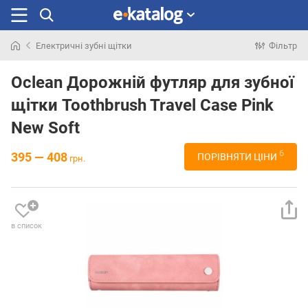
Електричні зубні щітки
Фільтр
Шукали
раніше
Oclean Дорожній футляр для зубної
щітки Toothbrush Travel Case Pink
New Soft
6
395 — 408
ПОРІВНЯТИ ЦІНИ
грн.
в список