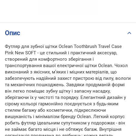
Опис
Футляр для зубної щітки Oclean Toothbrush Travel Case
Pink New SOFT - це стильний і практичний аксесуар,
створений для комфортного зберігання і
транспортування вашої електричної щітки Oclean. Чохол
виконаний з якісних, м’яких і міцних матеріалів, що
забезпечують надійний захист пристрою від пилу, вологи
та механічних пошкоджень. Завдяки продуманій формі
він легко поміщає зубну щітку і запасну насадку,
зберігаючи їх у чистоті та порядку. Елегантний дизайн у
сірому кольорі гармонійно поєднується з будь-яким
стилем багажу або косметички, підкреслюючи
вишуканість і мінімалізм бренду Oclean. Легкий корпус
робить футляр ідеальним супутником у подорожах - він
не займає багато місця і не обтяжує багаж. Внутрішня
організація продумана до дрібниць: кожна деталь