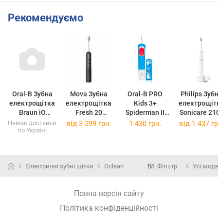
Рекомендуємо
Oral-B Зубна
Mova Зубна
Oral-B PRO
Philips Зуб
електрощітка
електрощітка
Kids 3+
електрощіт
Braun iO
Fresh 20
Spiderman II
Sonicare 21
Ultimate
Sensus Black
для дітей 1 кс
HX4021/0
Немає доставки
від
3 299 грн.
1 430 грн.
від
1 437 гр
по Україні
iOM10.1B4.AD
ATS25B-BK
Gold Edit
(ATS25B-BK)
Електричні зубні щітки
Oclean
Фільтр
Усі моде
Повна версія сайту
Політика конфіденційності