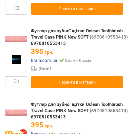
Перейти в магазин
Футляр для зубної щітки Oclean Toothbrush
Travel Case PINK New SOFT
(6970810553413)
6970810553413
395
грн.
Brain.com.ua
З нами 8 років
(Київ)
Перейти в магазин
Футляр для зубної щітки Oclean Toothbrush
Travel Case PINK New SOFT
(6970810553413)
6970810553413
395
грн.
Itbox.ua