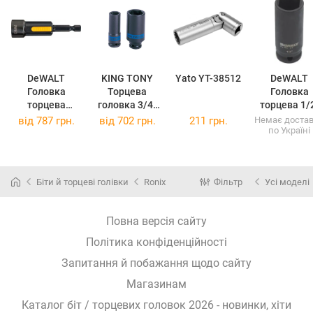
DeWALT
KING TONY
Yato YT-38512
DeWALT
Головка
Торцева
Головка
торцева
головка 3/4"
торцева 1/
магнітна
41 мм
19 мм DT
від
787 грн.
від
702 грн.
211 грн.
Немає доста
по Україні
13мм DT7450
шестигранна
ударна
653541M
(653541M)
Біти й торцеві голівки
Ronix
Фільтр
Усі моделі
Повна версія сайту
Політика конфіденційності
Запитання й побажання щодо сайту
Магазинам
Каталог біт / торцевих головок 2026 - новинки, хіти