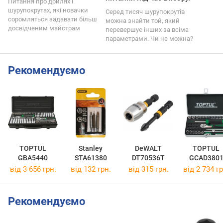
Питання про дрилях і
шурупокрутах, які новачки
Серед тисяч шурупокрутів
соромляться задавати більш
можна знайти той, який
досвідченим майстрам
перевершує інших за всіма
параметрами. Чи не можна?
Рекомендуємо
TOPTUL
Stanley
DeWALT
TOPTUL
GBA5440
STA61380
DT70536T
GCAD380
від 3 656 грн.
від 132 грн.
від 315 грн.
від 2 734 гр
Рекомендуємо