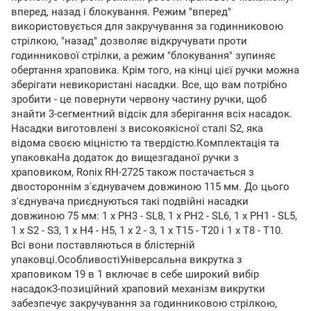
вперед, назад і блокування. Режим "вперед"
використовується для закручування за годинниковою
стрілкою, "назад" дозволяє відкручувати проти
годинникової стрілки, а режим "блокування" зупиняє
обертання храповика. Крім того, на кінці цієї ручки можна
зберігати невикористані насадки. Все, що вам потрібно
зробити - це повернути червону частину ручки, щоб
знайти 3-сегментний відсік для зберігання всіх насадок.
Насадки виготовлені з високоякісної сталі S2, яка
відома своєю міцністю та твердістю.Комплектація та
упаковкаНа додаток до вищезгаданої ручки з
храповиком, Ronix RH-2725 також постачається з
двостороннім з'єднувачем довжиною 115 мм. До цього
з'єднувача приєднуються такі подвійні насадки
довжиною 75 мм: 1 х PH3 - SL8, 1 х PH2 - SL6, 1 х PH1 - SL5,
1 х S2 - S3, 1 х H4 - H5, 1 х 2 - 3, 1 х T15 - T20 і 1 х T8 - T10.
Всі вони поставляються в блістерній
упаковці.ОсобливостіУніверсальна викрутка з
храповиком 19 в 1 включає в себе широкий вибір
насадок3-позиційний храповий механізм викрутки
забезпечує закручування за годинниковою стрілкою,