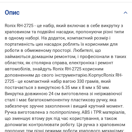
Опис
Ronix RH-2725 - це набір, який включає в себе викрутку з
храповиком та подвійні насадки, пропонуючи різні типи
в одному наборі. На додаток, компактний розмір і
портативність цих насадок роблять їх корисними для
роботи в обмеженому просторі. Любителі, що
займаються домашнім ремонтом, і професіонали в таких
областях, як столярна справа, електроніка і ремонт
автомобілів, знайдуть Ronix RH-2725 корисним
доповненням до свого інструментарію.КорпусRonix RH-
2725 - це компактний набір вагою 330 грамів, який
постачається з викруткою 6.35 мм x 8 мм x 50 мм.
Викрутка довжиною 24 см виготовлена зі неіржавіючої
сталі і має багатокомпонентну пластикову ручку, яка
забезпечує зручне захоплення і вищий крутний момент.
Ручка виготовлена з поліпропілену, ABS і TPR матеріалів,
що зменшує втому рук під час користування, а також
допомагає контролювати роботу. Ця ручка з храповиком
пропонує три різні режими роботи храпового механізму: